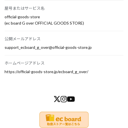
屋号またはサービス名
official-goods-store
(ec board G over OFFICIAL GOODS STORE)
公開メールアドレス
support_ecboard_g_over@official-goods-store.jp
ホームページアドレス
https://official-goods-store.jp/ecboard_g_over/