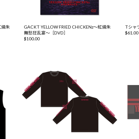
〜紅燐朱
GACKT YELLOW FRIED CHICKENz〜紅燐朱
Tシャ
舞愁狂乱宴〜［DVD］
$‌61.00
$‌100.00