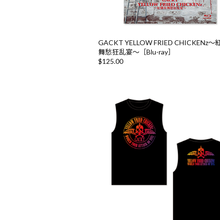
GACKT YELLOW FRIED CHICKENz
舞愁狂乱宴〜［Blu-ray］
$‌125.00