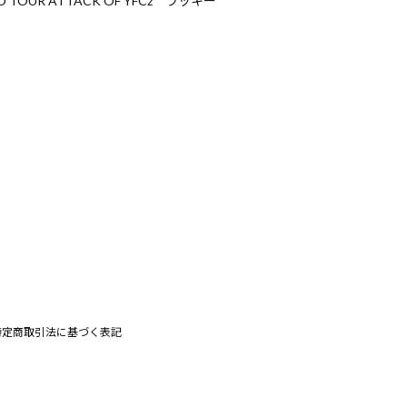
D TOUR ATTACK OF YFCz ラッキー
特定商取引法に基づく表記