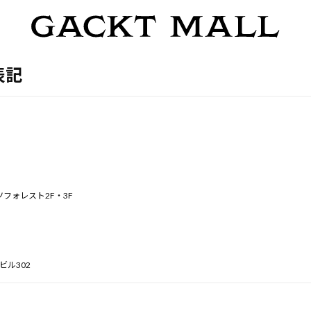
表記
ーツフォレスト2F・3F
oビル302