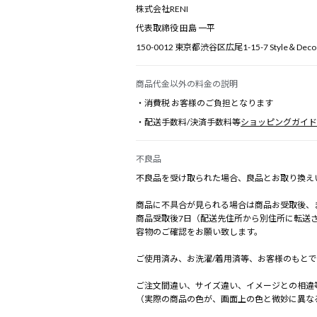
株式会社RENI
代表取締役 田島 一平
150-0012 東京都渋谷区広尾1-15-7 Style＆Dec
商品代金以外の料金の説明
・消費税 お客様のご負担となります
・配送手数料/決済手数料等
ショッピングガイド
不良品
不良品を受け取られた場合、良品とお取り換え
商品に不具合が見られる場合は商品お受取後、
商品受取後7日（配送先住所から別住所に転送
容物のご確認をお願い致します。
ご使用済み、お洗濯/着用済等、お客様のもと
ご注文間違い、サイズ違い、イメージとの相違
（実際の商品の色が、画面上の色と微妙に異な