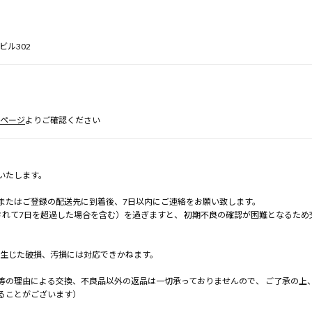
oビル302
ページ
よりご確認ください
いたします。
またはご登録の配送先に到着後、7日以内にご連絡をお願い致します。
されて7日を超過した場合を含む）を過ぎますと、 初期不良の確認が困難となるた
で生じた破損、汚損には対応できかねます。
等の理由による交換、不良品以外の返品は一切承っておりませんので、 ご了承の上
ることがございます）