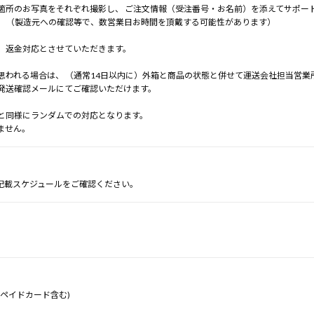
箇所のお写真をそれぞれ撮影し、 ご注文情報（受注番号・お名前）を添えてサポー
。 （製造元への確認等で、数営業日お時間を頂戴する可能性があります）
、返金対応とさせていただきます。
思われる場合は、 （通常14日以内に）外箱と商品の状態と併せて運送会社担当営業
発送確認メールにてご確認いただけます。
と同様にランダムでの対応となります。
ません。
記載スケジュールをご確認ください。
ペイドカード含む)