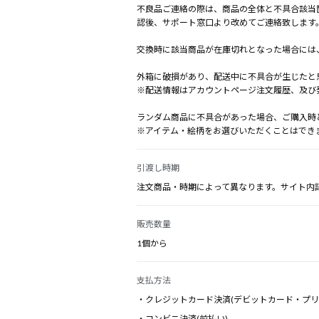
不良品ご連絡の際は、商品の全体と不具合該当
認後、サポート窓口より改めてご連絡致します
交換時に該当商品が在庫切れとなった場合には
外箱に破損があり、配送中に不具合が生じたと
※配送情報はアカウントページ注文履歴、及び
ランダム商品に不具合があった場合、ご購入時
※アイテム・絵柄をお選びいただくことはでき
引渡し時期
注文商品・時期によって異なります。サイト内
販売数量
1個から
支払方法
・クレジットカード決済(デビットカード・プリ
・コンビニ決済(前払い)