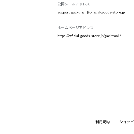
公開メールアドレス
support_gacktmall@official-goods-store.jp
ホームページアドレス
https://official-goods-store.jp/gacktmall/
利用規約
ショッピ