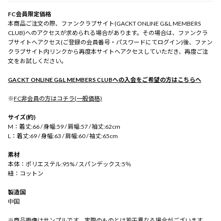
FC会員限定価格
本商品ご注文の際、ファンクラブサイト(GACKT ONLINE G&L MEMBERS
CLUB)へのアクセスが求められる場合があります。その場合は、ファンクラ
ブサイトへアクセス(ご登録の会員番号・パスワードにてログイン)後、ファン
クラブサイト内リンクから再度本サイトへアクセスしていただき、再度ご注
文をお試しください。
GACKT ONLINE G&L MEMBERS CLUBへの入会をご希望の方はこちらへ
※
FC非会員の方はコチラ(一般価格)
サイズ(約)
M：着丈:66 / 身幅:59 / 肩幅:57 / 袖丈:62cm
L：着丈:69 / 身幅:63 / 肩幅:60 / 袖丈:65cm
素材
本体：ポリエステル:95% / スパンデックス:5％
紐：コットン
製造国
中国
※商品画像はサンプルです。実際のものとは若干異なる場合がございます。