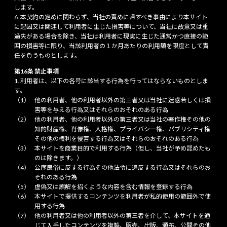
します。
本契約の定めに関わらず、当社の責めに帰すべき事由により本サイト
に起因又は関連して利用者に生じた損害等について、当社に故意又は重
過失がある場合を除き、当社は利用者に現実に生じた通常かつ直接の範
囲の損害等に限り、当該利用者の１か月あたりの利用額を限度として責
任を負うものとします。
第16条 禁止事項
利用者は、以下の各号に該当する行為を行ってはならないものとしま
す。
他の利用者、他の利用者以外の第三者又は当社に迷惑若しくは損
害等を与える行為又はそれらのおそれのある行為
他の利用者、他の利用者以外の第三者又は当社の著作権その他の
知的財産権、肖像権、人格権、プライバシー権、パブリシティ権
その他の権利を侵害する行為又はそれらのおそれのある行為
本サイトを商業目的で利用する行為（但し、当社が予め認めたも
のは除きます。）
公序良俗に反する行為その他法令に違反する行為又はそれらのお
それのある行為
虚偽又は誤解を招くような内容を含む情報を登録する行為
本サイトで提供するコンテンツを利用者が私的使用の範囲外で使
用する行為
他の利用者又は他の利用者以外の第三者を介して、本サイトを通
じて入手したコンテンツを複製、販売、出版、頒布、公開その他