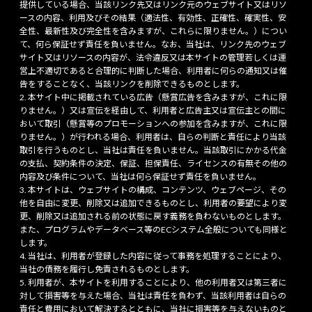
提供している場合、当該リンク先又はリンク元のウェブサイト又はリソ
ースの内容、利用及びその結果（適法性、有効性、正確性、確実性、安
全性、最新性及び完全性を含みますが、これらに限りません。）につい
て、何ら保証せず責任を負いません。なお、当社は、リンク先のウェブ
サイト又はリソースの内容が、法令違反又は本サイトの管理若しくは運
営上不適切であると合理的に判断した場合、利用者に何らの通知又は催
告をすることなく、当該リンクを削除できるものとします。
本サイト中に掲載されている広告（懸賞広告を含みますが、これに限
りません。）又は宣伝を経由して、利用者と広告主又は宣伝主との間に
おいて取引（懸賞等のプロモーションへの参加を含みますが、これに限
りません。）が行われる場合、利用者は、自らの判断と責任により当該
取引を行うものとし、当社は責任を負いません。当該取引にかかる代金
の支払、契約条件の決定、保証、担保責任、ライセンスの有無その他の
内容及び条件について、当社は何ら保証せず責任を負いません。
本サイトは、ウェブサイトの構成、コンテンツ、ウェブページ、その
他を自由に変更、削除又は追加できるものとし、利用者の要望により変
更、削除又は追加される前の状態に戻す義務を負わないものとします。
また、プログラムやデータベース等のECシステム全般についても同様と
します。
当社は、利用者が登録した内容に従って事務を処理することにより、
当社の債務を履行し免責されるものとします。
利用者が、本サイトを利用することにより、他の利用者又は第三者に
対して損害等を与えた場合、当社は責任を負わず、当該利用者は自らの
責任と費用において解決するとともに、当社に損害等を与えないものと