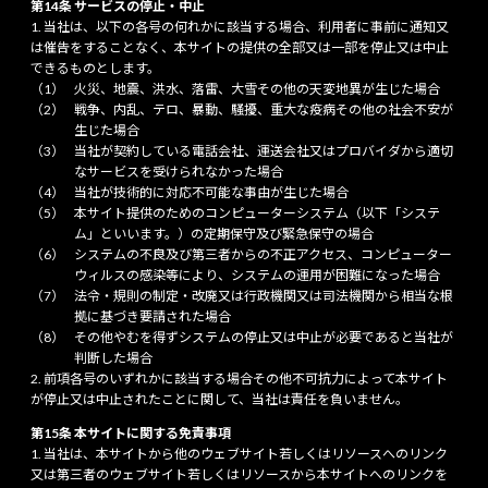
第14条 サービスの停止・中止
当社は、以下の各号の何れかに該当する場合、利用者に事前に通知又
は催告をすることなく、本サイトの提供の全部又は一部を停止又は中止
できるものとします。
火災、地震、洪水、落雷、大雪その他の天変地異が生じた場合
戦争、内乱、テロ、暴動、騒擾、重大な疫病その他の社会不安が
生じた場合
当社が契約している電話会社、運送会社又はプロバイダから適切
なサービスを受けられなかった場合
当社が技術的に対応不可能な事由が生じた場合
本サイト提供のためのコンピューターシステム（以下「システ
ム」といいます。）の定期保守及び緊急保守の場合
システムの不良及び第三者からの不正アクセス、コンピューター
ウィルスの感染等により、システムの運用が困難になった場合
法令・規則の制定・改廃又は行政機関又は司法機関から相当な根
拠に基づき要請された場合
その他やむを得ずシステムの停止又は中止が必要であると当社が
判断した場合
前項各号のいずれかに該当する場合その他不可抗力によって本サイト
が停止又は中止されたことに関して、当社は責任を負いません。
第15条 本サイトに関する免責事項
当社は、本サイトから他のウェブサイト若しくはリソースへのリンク
又は第三者のウェブサイト若しくはリソースから本サイトへのリンクを