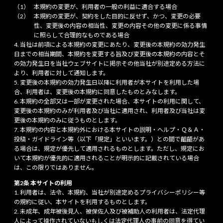
本規約の変更が、利用者の一般の利益に適合する場合
本規約の変更が、契約をした目的に反せず、かつ、変更の必要
性、変更後の内容の相当性、変更の内容その他の変更に係る事情
に照らして合理的なものである場合
当社は前項による本規約の変更にあたり、変更後の本規約の効力発生
日までの相当期間、本規約を変更する旨及び変更後の本規約の内容とそ
の効力発生日を当社ウェブサイトに掲示その他当社が別途定める方法に
より、利用者に対して通知します。
変更後の本規約の効力発生日以降に利用者が本サイトを利用した場
合、利用者は、変更後の本規約に同意したものとみなします。
本規約の全部又は一部が変更された場合、本サイトの利用に関して、
変更後の本規約のみが利用者及び当社に適用され、利用者及び当社は変
更後の本規約のみに従うものとします。
本規約の内容と本規約外における本サイトの説明・ヘルプ・Ｑ＆Ａ・
投稿・ガイドライン等（以下「規定」といいます。）との間で齟齬があ
る場合は、規定が優先して適用されるものとします。ただし、規定にお
いて本規約が優先的に適用されることが明示的に記載されている場合
は、この限りではありません。
第2条 本サイトの利用
利用者は、法令、本規約、当社が別途定めるプライバシーポリシー等
の規約に従い、本サイトを利用するものとします。
未成年、成年被後見人、被保佐人及び被補助人の利用者は、法定代理
人によって操作されていないもしくは法定代理人の事前の同意を得てい