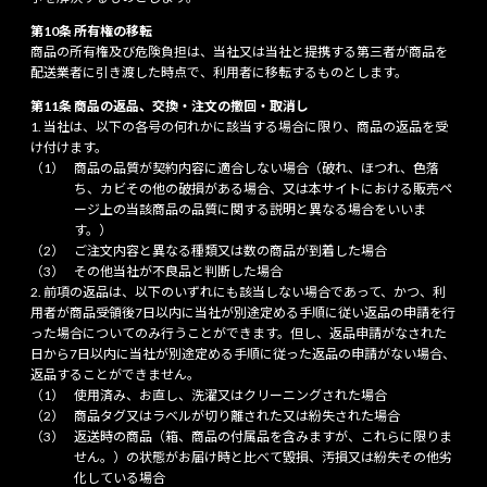
第10条 所有権の移転
商品の所有権及び危険負担は、当社又は当社と提携する第三者が商品を
配送業者に引き渡した時点で、利用者に移転するものとします。
第11条 商品の返品、交換・注文の撤回・取消し
当社は、以下の各号の何れかに該当する場合に限り、商品の返品を受
け付けます。
商品の品質が契約内容に適合しない場合（破れ、ほつれ、色落
ち、カビその他の破損がある場合、又は本サイトにおける販売ペ
ージ上の当該商品の品質に関する説明と異なる場合をいいま
す。）
ご注文内容と異なる種類又は数の商品が到着した場合
その他当社が不良品と判断した場合
前項の返品は、以下のいずれにも該当しない場合であって、かつ、利
用者が商品受領後7日以内に当社が別途定める手順に従い返品の申請を行
った場合についてのみ行うことができます。但し、返品申請がなされた
日から7日以内に当社が別途定める手順に従った返品の申請がない場合、
返品することができません。
使用済み、お直し、洗濯又はクリーニングされた場合
商品タグ又はラベルが切り離された又は紛失された場合
返送時の商品（箱、商品の付属品を含みますが、これらに限りま
せん。）の状態がお届け時と比べて毀損、汚損又は紛失その他劣
化している場合