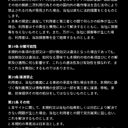
その他の無断二次利用行為その他の国内外の著作権法を含む法令により
禁止される行為が発見された場合、当社は直ちに法的措置をとるものと
します。
本条の規定に違反して利用者と第三者との間で何らかの紛争が生じた
場合、利用者はその責任と費用において解決するとともに、当社に損害
等を与えないものとします。また、万が一、当社に損害等が生じた場
合、利用者は、当該損害等を全て賠償するものとします。
第19条 分離可能性
本規約の条項の全部又は一部が無効又は違法となった場合であっても、
当該無効又は違法は、如何なる意味でも本規約の他の条項並びにその解
釈及び適用に何ら影響せず、これらの適法性及び有効性を損なわず、ま
たこれらを無効にするものではありません。
第20条 譲渡禁止
利用者は、当社の書面による事前の承諾を得た場合を除き、本規約に基
づく権利義務又は債権債務の全部又は一部を第三者に譲渡、移転、承
継、担保提供その他の処分をしてはならないものとします。
第21条 その他
本サイトに関して、本規約又は当社の指導若しくは対応により解決で
きない問題が生じた場合、当社と利用者との間で双方誠実に話し合い、
これを解決するものとします。
本規約の準拠法は日本法とします。