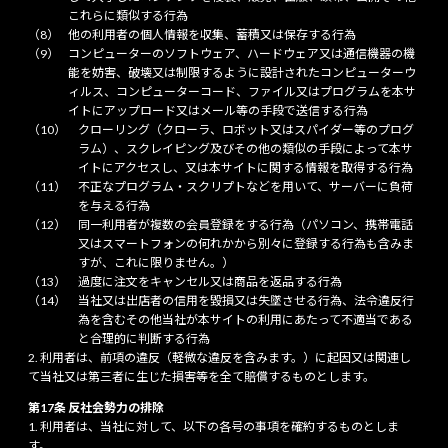
これらに類似する行為
他の利用者の個人情報を収集、蓄積又は保存する行為
コンピューターのソフトウェア、ハードウェア又は通信機器の機
能を妨害、破壊又は制限するように設計されたコンピューターウ
ィルス、コンピューターコード、ファイル又はプログラムを本サ
イトにアップロード又はメール等の手段で送信する行為
クローリング（クローラ、ロボット又はスパイダー等のプログ
ラム）、スクレイピング及びその他の類似の手段によって本サ
イトにアクセスし、又は本サイトに関する情報を取得する行為
不正なプログラム・スクリプトなどを用いて、サーバーに負荷
を与える行為
同一利用者が複数の会員登録をする行為（パソコン、携帯電話
又はスマートフォンの何れかから別々に登録する行為も含みま
すが、これに限りません。）
過度に注文をキャンセル又は商品を返品する行為
当社又は出店者の信用を毀損又は失墜させる行為、法令違反行
為を含むその他当社が本サイトの利用にあたって不適当である
と合理的に判断する行為
利用者は、前項の違反（軽微な違反を含みます。）に起因又は関連し
て当社又は第三者に生じた損害等を全て賠償するものとします。
第17条 反社会勢力の排除
利用者は、当社に対して、以下の各号の事項を確約するものとしま
す。