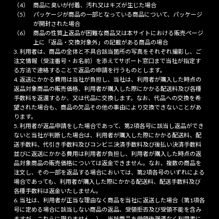
商品に臭いが付着、汚れ又はキズが生じた場合
パッケージが商品の一部となっている商品について、パッケージ
が開封された場合
商品の性質上返品が困難な商品又は本サイトにおける販売ページ
上に「返品・交換対象外」の記載がある商品の場合
利用者は、商品の全体と不具合該当箇所の写真をそれぞれ撮影し、ご
注文情報（受注番号・お名前）を添えてサポート窓口まで当社が指定す
る方法で連絡することで返品の申請を行うものとします。
返送にかかる費用は当社が負担し、当社は、利用者が購入した時点の
返品対象商品の販売価格、利用者が購入した際にかかる配送料及び各種
手数料を返還するか、又は代品に交換します。なお、代品への交換を希
望された場合も、商品の欠品その他の事由により交換できないことがあ
ります。
利用者が返品申請をした場合であって、第2項各号に該当し返品ができ
ないと当社が判断した場合は、利用者が購入した際にかかる配送料、配
送手数料、代引き手数料及びコンビニ決済手数料及び後払い決済手数料
並びに返送にかかる費用は利用者が負担し、利用者が購入した時点の返
品対象商品の販売価格については返金できません。なお、複数の商品を
注文し、その一部を返品する場合においては、第2項各号のいずれによる
場合であっても、利用者が購入した際にかかる配送料、配送手数料及び
各種手数料は返金いたしません。
当社は、利用者が正当な理由なく商品を当社に返送した場合（第1項各
号に定める場合に該当しない商品の返品、受領拒否及び受領不能を含み
ますが、これらに限りません。）、当該商品を受領後遅滞なく利用者に