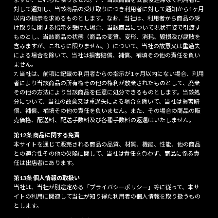
対して通知し、当該商品の受け取りにつき利用者に対して通知から1ヶ月
以内の指示を求めるものとします。なお、当社は、利用者から商品の受
け取りに関する指示を受けた場合、当該商品について現状有姿で引渡す
ものとし、当該商品の状態（商品の変質、変形、消耗、毀損及び腐敗を
含みますが、これらに限りません。）について、当社の故意又は重過失
による場合を除いて、当社は損害賠償、補償、補填その他の責任を負い
ません。
当社は、前項に記載の利用者からの指示が1ヶ月以内にない場合、利用
者により当該商品の所有権その他の権利が放棄されたものとして、廃棄
その他の方法により当該商品を任意に処分できるものとします。当該処
分について、当社の故意又は重過失による場合を除いて、当社は損害賠
償、補償、補填その他の責任を負いません。また、その場合の商品の販
売価格、配送料、配送手数料及び各種手数料の返還はいたしません。
第12条 商品に関する免責
本サイトを通じて販売される商品の品質、材質、機能、性能、他の商品
との適合性その他の欠陥に関して、当社は責任を負わず、商品に係る責
任は出店者にあります。
第13条 個人情報の取扱い
当社は、当社が別途定める「プライバシーポリシー」等に従って、本サ
イトの利用に関連して当社が知り得た利用者の個人情報を取り扱うもの
とします。