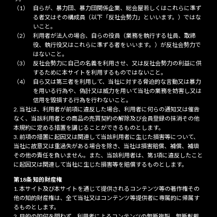
自らが、暴力団、暴力団関係企業、総会屋若しくはこれらに準ず
る者又はその構成員（以下「反社会勢力」といいます。）ではな
いこと。
利用者が法人の場合、自らの役員（業務を執行する社員、取締
役、執行役又はこれらに準ずる者をいいます。）が反社会勢力で
はないこと。
反社会勢力に自己の名義を利用させ、又は反社会勢力の利益に供
するために本サイトを利用するものではないこと。
自ら又は第三者を利用して、当社に対する脅迫的な言動又は暴力
を用いる行為や、偽計又は威力を用いて当社の業務を妨害し又は
信用を毀損する行為を行わないこと。
当社は、利用者が前項に違反した場合、利用者に何らの通知又は催告
なく、当該利用者との商品の売買契約の解除及び会員登録の抹消その他
本規約に定める措置を講じることができるものとします。
前項の措置に起因又は関連して当該利用者に生じた損害等について、
当社に故意又は重過失がある場合を除き、当社は損害賠償、補償、補填
その他の責任を負いません。また、当該利用者は、第1項に違反したこと
に起因又は関連して当社に生じた損害等を賠償するものとします。
第18条 知的財産権
本サイト及び本サイトを通じて提供されるコンテンツ等の著作権その
他の知的財産権は、全て当社又はコンテンツ等提供者に専属的に帰属す
るものとします。
目的の如何を問わず、利用者によるコンテンツの無断複製、無断転載