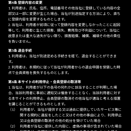
第4条 登録内容の変更
利用者は、氏名、住所、電話番号その他当社に登録している内容の全
部又は一部に変更が生じた場合、当社が別途指定する方法により、直ち
に登録内容を変更するものとします。
当社は、利用者が前項に従って登録内容を変更しなかったことに起因
等して、利用者に生じた損害、損失、費用及び不利益について、当社に
故意または重大な過失がない限り、損害賠償、補償、補填その他の責任
を負いません。
第5条 退会手続
利用者は、当社が別途定める手続きを経て、退会することができま
す。
利用者は、本規約に従って当社が利用者からの退会申請を受領した時
点で会員資格を喪失するものとします。
第6条 本サイトの利用停止・会員登録の取消等
当社は、利用者が以下の各号の何れかに該当することが判明した場
合、当該利用者に事前に通知又は催告することなく、当該利用者に対す
る本サイトの利用停止、会員登録の取消その他当社が適当と考える措置
を講じることができるものとします。
利用者が、当社が提供する又は過去に提供していたサービス等に
関する規約に違反をしたこと又はその他の事由により、利用停止
又は会員登録の取消その他の処分を受けていた場合
利用者が当社に提供した内容に、虚偽の事項が含まれていた場合