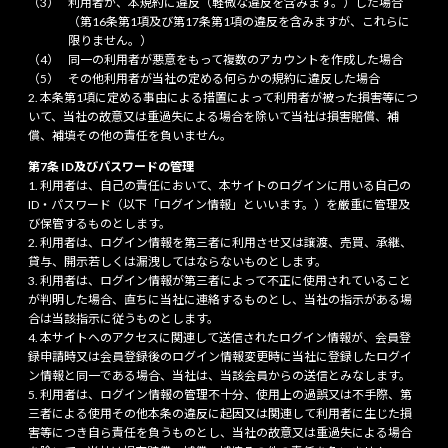
利用者が、本規約に違反（軽微な違反を含みます。）した場合
（第16条第1項及び第17条第1項の違反を含みますが、これらに
限りません。）
同一の利用者が悪意をもって複数のアカウントを作成した場合
その他利用者が当社の定める何らかの規約に違反した場合
本条第1項に定める事由による措置によって利用者が被った損害等につ
いて、当社の故意又は重過失による場合を除いて当社は損害賠償、補
償、補填その他の責任を負いません。
第7条 ID及びパスワードの管理
利用者は、自己の責任において、本サイトのログインに用いる自己の
ID・パスワード（以下「ログイン情報」といいます。）を厳重に管理及
び保管するものとします。
利用者は、ログイン情報を第三者に利用させ又は譲渡、売買、承継、
貸与、開示若しくは漏洩してはならないものとします。
利用者は、ログイン情報が第三者によって不正に使用されていること
が判明した場合、直ちに当社に連絡するものとし、当社の指示がある場
合は当該指示に従うものとします。
本サイトへのアクセスに関連して送信されたログイン情報が、会員登
録申請時又は会員登録後のログイン情報変更時に当社に登録したログイ
ン情報と同一である場合、当社は、当該会員からの送信とみなします。
利用者は、ログイン情報の管理不十分、使用上の過誤又は不手際、第
三者による使用その他本条の違反に起因又は関連して利用者に生じた損
害等につき自ら責任を負うものとし、当社の故意又は重過失による場合