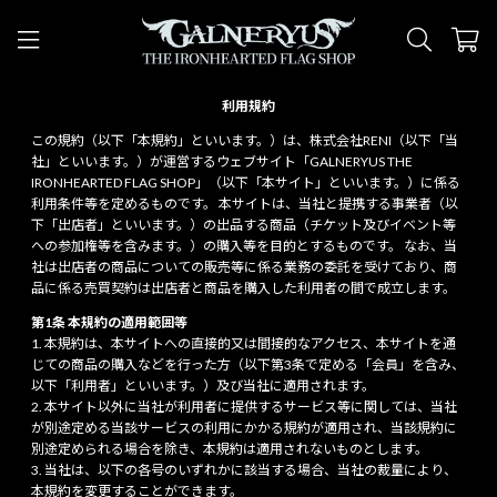
利用規約
この規約（以下「本規約」といいます。）は、株式会社RENI（以下「当
社」といいます。）が運営するウェブサイト「GALNERYUS THE
IRONHEARTED FLAG SHOP」（以下「本サイト」といいます。）に係る
利用条件等を定めるものです。 本サイトは、当社と提携する事業者（以
下「出店者」といいます。）の出品する商品（チケット及びイベント等
への参加権等を含みます。）の購入等を目的とするものです。 なお、当
社は出店者の商品についての販売等に係る業務の委託を受けており、商
品に係る売買契約は出店者と商品を購入した利用者の間で成立します。
第1条 本規約の適用範囲等
本規約は、本サイトへの直接的又は間接的なアクセス、本サイトを通
じての商品の購入などを行った方（以下第3条で定める「会員」を含み、
以下「利用者」といいます。）及び当社に適用されます。
本サイト以外に当社が利用者に提供するサービス等に関しては、当社
が別途定める当該サービスの利用にかかる規約が適用され、当該規約に
別途定められる場合を除き、本規約は適用されないものとします。
当社は、以下の各号のいずれかに該当する場合、当社の裁量により、
本規約を変更することができます。