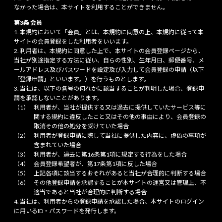
なかった場合は、本サイトを利用することができません。
第3条 会員
本規約において「会員」とは、本規約に同意の上、本規約に従って本
サイトの会員登録をした利用者をいいます。
利用者は、本規約に同意した上で、本サイトの会員登録ページから、
当社が別途指定する方法に従い、自らの性別、生年月日、郵便番号、メ
ールアドレス及びパスワードを設定及び入力して会員登録の申請（以下
「登録申請」といいます。）を行うものとします。
当社は、以下の各号の何れかに該当することが判明した場合、登録申
請を承認しないことがあります。
利用者が、当社が提供する又は過去に提供していたサービス等に
関する規約に違反したこと又はその他の事由により、会員登録の
取消その他の処分を受けていた場合
利用者が登録申請に際して当社に提供した内容に、虚偽の事項が
含まれていた場合
利用者が、過去に第16条第1項に規定する行為をした場合
会員登録希望者が、第17条第1項に反した場合
上記各項に該当するおそれがあると当社が合理的に判断する場合
その他登録申請を承認することが本サイトの運営又は管理上、不
適当であると当社が合理的に判断する場合
当社は、利用者からの登録申請を承認した場合、本サイトのログイン
に用いるID・パスワードを発行します。