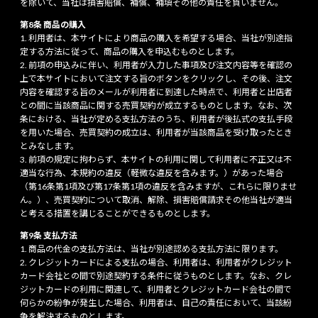
を除いて、当社は損害賠償、補償、補填その他の責任を負いません。
第8条 商品の購入
利用者は、本サイトにより商品の購入を希望する場合、当社が別途指
定する方法に従って、商品の購入を申込むものとします。
前項の申込みに伴い、利用者が入力した事項及び注文内容等を確認の
上で本サイトにおいて注文する旨のボタンをクリックし、その後、注文
内容を確認する旨のメールが利用者に到達した時点で、利用者と出店者
との間に当該商品に関する売買契約が成立するものとします。なお、次
条における、当社が定める支払方法のうち、利用者が後払式の支払手段
を用いた場合、売買契約の成立は、利用者が当該商品を受け取ったとき
とみなします。
前項の規定に拘わらず、本サイトの利用に関して利用者に不正又は不
適当な行為、本規約の違反（軽微な違反を含みます。）があった場合
（第16条第1項及び第17条第1項の違反を含みますが、これらに限りませ
ん。）、売買契約について取消、解除、損害賠償請求その他当社が適当
と考える措置を講じることができるものとします。
第9条 支払方法
商品の代金の支払方法は、当社が別途認める支払方法に限ります。
クレジットカードによる支払の場合、利用者は、利用者がクレジット
カード会社との間で別途契約する条件に従うものとします。なお、クレ
ジットカードの利用に関連して、利用者とクレジットカード会社の間で
何らかの紛争が発生した場合、利用者は、自己の責任において、当該紛
争を解決するものとします。