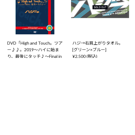
DVD「High and Touch。ツア
ハジ→右肩上がりタオル。
ー♪♪。2019〜ハイに始ま
[グリーン×ブルー]
り、最後にタッチ♪〜Final in
¥2,500 (税込)
仙台 PIT。」
¥4,800
→ ¥3,600 (税込)