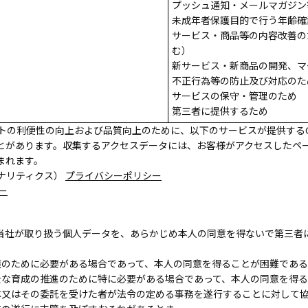
プッシュ通知・メールマガジン
未成年者保護目的で行う年齢確
サービス・商品等の内容改善の
む）
新サービス・新商品の開発、マ
不正行為等の防止及び対応のた
サービスの保守・管理のため
第三者に提供するため
トの利便性の向上および品質向上のために、以下のサービスが提供するCo
とがあります。収集するアクセスデータには、お客様がアクセスしたペー
まれます。
アナリティクス）
プライバシーポリシー
ー
当社が取り扱う個人データを、あらかじめ本人の同意を得ないで第三者
護のために必要がある場合であって、本人の同意を得ることが困難であ
全な育成の推進のために特に必要がある場合であって、本人の同意を得
体又はその委託を受けた者が法令の定める事務を遂行することに対して