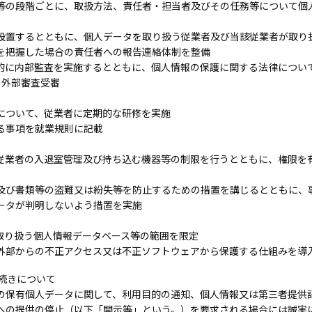
等の段階ごとに、取扱方法、責任者・担当者及びその任務等について個
設置するとともに、個人データを取り扱う従業者及び当該従業者が取り
を把握した場合の責任者への報告連絡体制を整備
的に内部監査を実施するとともに、個人情報の保護に関する法律につい
の外部審査受審
について、従業者に定期的な研修を実施
る事項を就業規則に記載
従業者の入退室管理及び持ち込む機器等の制限を行うとともに、権限を
及び書類等の盗難又は紛失等を防止するための措置を講じるとともに、
ータが判明しないよう措置を実施
取り扱う個人情報データベース等の範囲を限定
外部からの不正アクセス又は不正ソフトウェアから保護する仕組みを導
続きについて
の保有個人データに関して、利用目的の通知、個人情報又は第三者提供
への提供の停止（以下「開示等」という。）を要求される場合には誠実