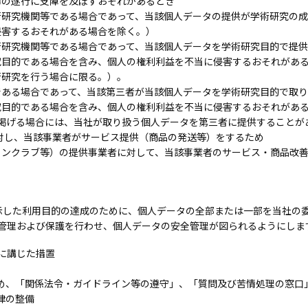
務の遂行に支障を及ぼすおそれがあるとき
術研究機関等である場合であって、当該個人データの提供が学術研究の
侵害するおそれがある場合を除く。）
術研究機関等である場合であって、当該個人データを学術研究目的で提
究目的である場合を含み、個人の権利利益を不当に侵害するおそれがあ
術研究を行う場合に限る。）。
である場合であって、当該第三者が当該個人データを学術研究目的で取
究目的である場合を含み、個人の権利利益を不当に侵害するおそれがあ
に掲げる場合には、当社が取り扱う個人データを第三者に提供することが
対し、当該事業者がサービス提供（商品の発送等）をするため
ァンクラブ等）の提供事業者に対して、当該事業者のサービス・商品改
示した利用目的の達成のために、個人データの全部または一部を当社の
管理および保護を行わせ、個人データの安全管理が図られるようにしま
に講じた措置
め、「関係法令・ガイドライン等の遵守」、「質問及び苦情処理の窓口
律の整備