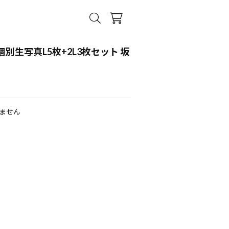
 個別生写真L5枚+2L3枚セット 坂
ません