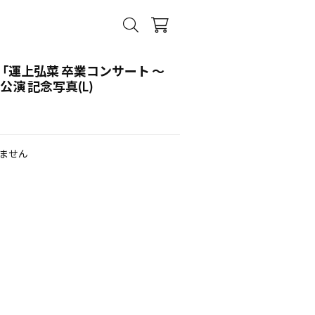
「運上弘菜 卒業コンサート ～
公演 記念写真(L)
ません