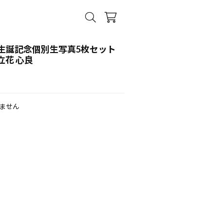
生誕記念個別生写真5枚セット
 立花 心良
ません