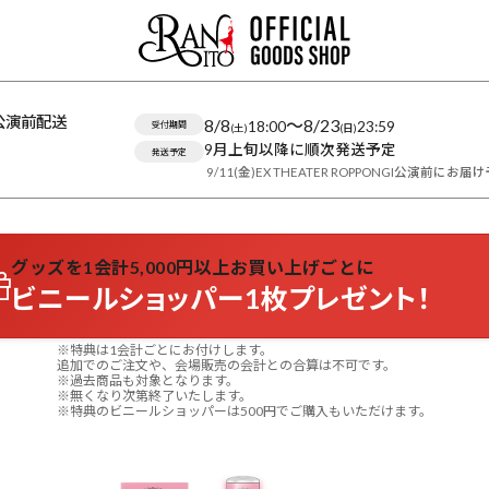
公演前配送
8/8
〜
8/23
18:00
23:59
受付期間
(土)
(日)
9月上旬以降に順次発送予定
発送予定
9/11(金)EX THEATER ROPPONGI公演前にお届
グッズを1会計5,000円以上お買い上げごとに
ビニールショッパー1枚プレゼント！
※特典は1会計ごとにお付けします。
追加でのご注文や、会場販売の会計との合算は不可です。
※過去商品も対象となります。
※無くなり次第終了いたします。
※特典のビニールショッパーは500円でご購入もいただけます。