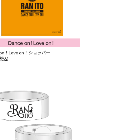
e on！Love on！ショッパー
(税込)