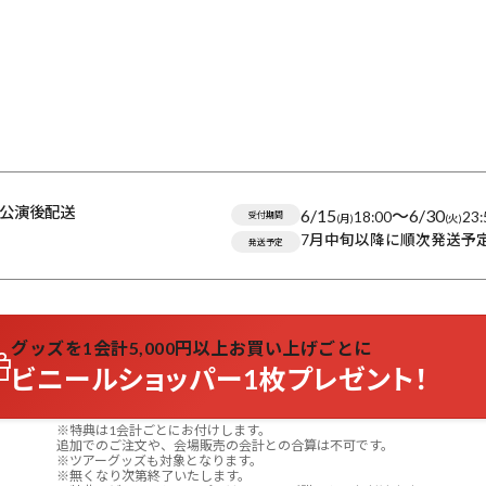
公演後配送
6/15
〜
6/30
18:00
23:
受付期間
(月)
(火)
7月中旬以降に順次発送予
発送予定
グッズを1会計5,000円以上お買い上げごとに
ビニールショッパー1枚プレゼント！
※特典は1会計ごとにお付けします。
追加でのご注文や、会場販売の会計との合算は不可です。
※ツアーグッズも対象となります。
※無くなり次第終了いたします。