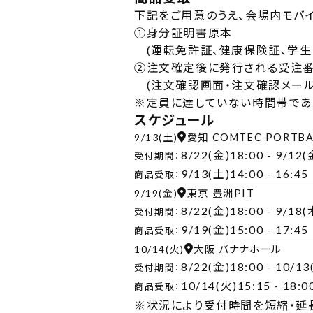
下記をご用意のうえ、会場内モバ
①
身分証明書原本
(運転免許証、健康保険証、学
②
注文確定後に発行される受注番
(注文確認画面・注文確認メール
※
定員に達していない時間帯であ
スケジュール
9/13(土)
愛知 COMTEC PORTBA
8/22(金)18:00 - 9/12(
受付期間：
9/13(土)14:00 - 16:45
商品受取：
9/19(金)
東京 豊洲PIT
8/22(金)18:00 - 9/18(
受付期間：
9/19(金)15:00 - 17:45
商品受取：
10/14(火)
大阪 バナナホール
8/22(金)18:00 - 10/1
受付期間：
10/14(火)15:15 - 18:0
商品受取：
※
状況により受付時間を短縮・延