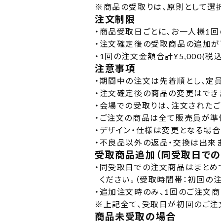
※
商品の受取りは、原則として選
注文制限
・
商品受取日ごとに、お一人様1回
・
注文確定後の受取商品の追加が
・
1回の注文金額合計¥5,000(
注意事項
・
期間中の注文は先着順とし、定員
・
注文確定後の商品の変更はでき
・
会場での受取りは、注文されたご
・
ご注文の商品は全て販売員が準
・
デザイン・仕様は変更となる場合
・
不良品以外の返品・交換は出来
受取商品追加（同受取日での
・
同受取日での注文商品はまとめ
ください。（受取時間帯：初回の
・
追加注文時のみ、1回のご注文商品
※
上記全て、受取日が初回のご注
商品未受取の場合