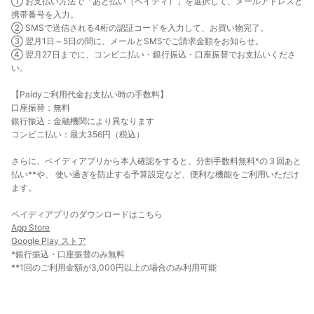
① お支払い方法で「あと払い（ペイディ）」を選択して、メールアドレスと
携帯番号を入力。
② SMSで送信される4桁の認証コードを入力して、お買い物完了。
③ 翌月1日～5日の間に、メールとSMSでご請求金額をお知らせ。
④ 翌月27日までに、コンビニ払い・銀行振込・口座振替でお支払いくださ
い。
【Paidyご利用代金お支払い時の手数料】
口座振替：無料
銀行振込：金融機関により異なります
コンビニ払い：最大356円（税込）
さらに、ペイディアプリから本人確認をすると、分割手数料無料*の３回あと
払い**や、 使い過ぎを防止する予算設定など、便利な機能をご利用いただけ
ます。
ペイディアプリのダウンロードはこちら
App Store
Google Play ストア
*銀行振込・口座振替のみ無料
**1回のご利用金額が3,000円以上の場合のみ利用可能