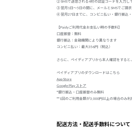
② SMSで送信される4桁の認証コードを入力し
③ 翌月1日～5日の間に、メールとSMSでご請
④ 翌月27日までに、コンビニ払い・銀行振込
【Paidyご利用代金お支払い時の手数料】
口座振替：無料
銀行振込：金融機関により異なります
コンビニ払い：最大356円（税込）
さらに、ペイディアプリから本人確認をすると、
ペイディアプリのダウンロードはこちら
App Store
Google Play ストア
*銀行振込・口座振替のみ無料
**1回のご利用金額が3,000円以上の場合のみ
配送方法・配送手数料について