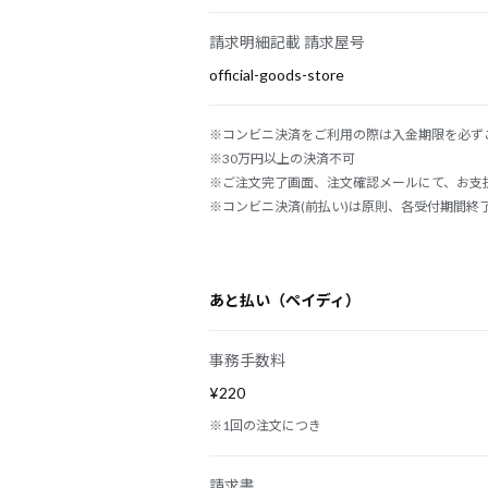
請求明細記載 請求屋号
official-goods-store
※コンビニ決済をご利用の際は入金期限を必ず
※30万円以上の決済不可
※ご注文完了画面、注文確認メールにて、お支払
※コンビニ決済(前払い)は原則、各受付期間終
あと払い（ペイディ）
事務手数料
¥220
※1回の注文につき
請求書