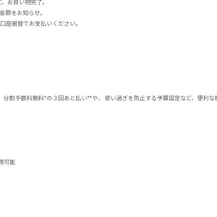
て、お買い物完了。
求金額をお知らせ。
・口座振替でお支払いください。
分割手数料無料*の３回あと払い**や、 使い過ぎを防止する予算設定など、便利な
利用可能