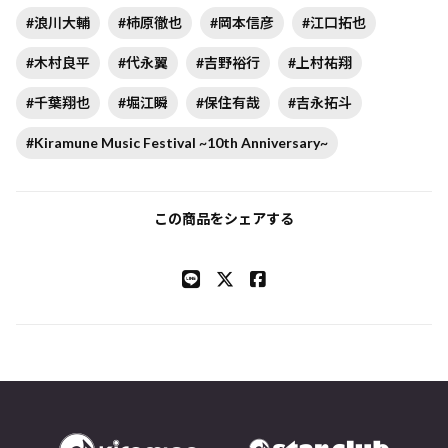
#浪川大輔
#柿原徹也
#岡本信彦
#江口拓也
#木村良平
#代永翼
#吉野裕行
#上村祐翔
#千葉翔也
#堀江瞬
#保住有哉
#吉永拓斗
#Kiramune Music Festival ~10th Anniversary~
この商品をシェアする