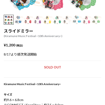
スライドミラー
(Kiramune Music Festival ~10th Anniversary~)
¥1,200
(税込)
8/17より順次発送開始
SOLD OUT
Kiramune Music Festival ~10th Anniversary~
サイズ
約9.6 × 6.8cm
※CONNECT / SparQlew：約7.5 × 9.0cm