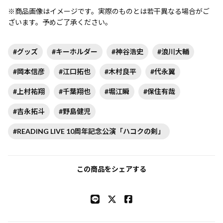
※商品画像はイメージです。実際のものとは若干異なる場合がご
ざいます。予めご了承ください。
#グッズ
#キーホルダー
#神谷浩史
#浪川大輔
#岡本信彦
#江口拓也
#木村良平
#代永翼
#上村祐翔
#千葉翔也
#堀江瞬
#保住有哉
#吉永拓斗
#野島健児
#READING LIVE 10周年記念公演「ハコクの剣」
この商品をシェアする