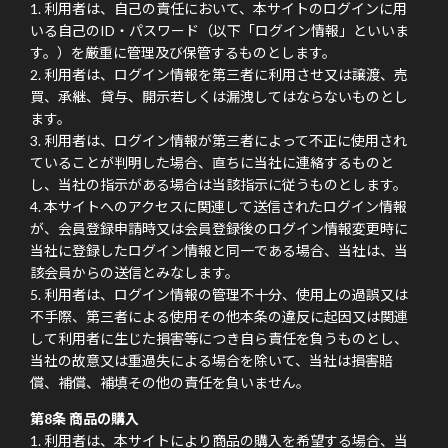
利用者は、自己の責任において、本サイトのログインに用
いる自己のID・パスワード（以下「ログイン情報」といいま
す。）を厳重に管理及び保管するものとします。
利用者は、ログイン情報を第三者に利用させ又は譲渡、売
買、承継、貸与、開示若しくは漏洩してはならないものとし
ます。
利用者は、ログイン情報が第三者によって不正に使用され
ていることが判明した場合、直ちに当社に連絡するものと
し、当社の指示がある場合は当該指示に従うものとします。
本サイトへのアクセスに関連して送信されたログイン情報
が、会員登録申請時又は会員登録後のログイン情報変更時に
当社に登録したログイン情報と同一である場合、当社は、当
該会員からの送信とみなします。
利用者は、ログイン情報の管理不十分、使用上の過誤又は
不手際、第三者による使用その他本条の違反に起因又は関連
して利用者に生じた損害等につき自ら責任を負うものとし、
当社の故意又は重過失による場合を除いて、当社は損害賠
償、補償、補填その他の責任を負いません。
第8条 商品の購入
利用者は、本サイトにより商品の購入を希望する場合、当