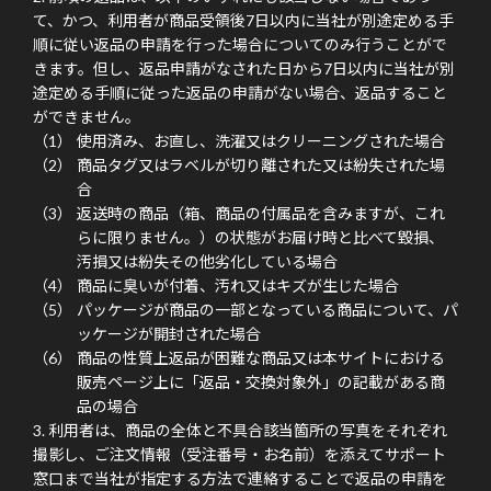
て、かつ、利用者が商品受領後7日以内に当社が別途定める手
順に従い返品の申請を行った場合についてのみ行うことがで
きます。但し、返品申請がなされた日から7日以内に当社が別
途定める手順に従った返品の申請がない場合、返品すること
ができません。
使用済み、お直し、洗濯又はクリーニングされた場合
商品タグ又はラベルが切り離された又は紛失された場
合
返送時の商品（箱、商品の付属品を含みますが、これ
らに限りません。）の状態がお届け時と比べて毀損、
汚損又は紛失その他劣化している場合
商品に臭いが付着、汚れ又はキズが生じた場合
パッケージが商品の一部となっている商品について、パ
ッケージが開封された場合
商品の性質上返品が困難な商品又は本サイトにおける
販売ページ上に「返品・交換対象外」の記載がある商
品の場合
利用者は、商品の全体と不具合該当箇所の写真をそれぞれ
撮影し、ご注文情報（受注番号・お名前）を添えてサポート
窓口まで当社が指定する方法で連絡することで返品の申請を