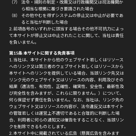
法令・規則の制定・改廃又は行政機関又は司法機関か
ら相当な根拠に基づき要請された場合
その他やむを得ずシステムの停止又は中止が必要であ
ると当社が判断した場合
前項各号のいずれかに該当する場合その他不可抗力によっ
て本サイトが停止又は中止されたことに関して、当社は責任
を負いません。
第15条 本サイトに関する免責事項
当社は、本サイトから他のウェブサイト若しくはリソース
へのリンク又は第三者のウェブサイト若しくはリソースから
本サイトへのリンクを提供している場合、当該リンク先又は
リンク元のウェブサイト又はリソースの内容、利用及びその
結果（適法性、有効性、正確性、確実性、安全性、最新性及
び完全性を含みますが、これらに限りません。）について、
何ら保証せず責任を負いません。なお、当社は、リンク先の
ウェブサイト又はリソースの内容が、法令違反又は本サイト
の管理若しくは運営上不適切であると合理的に判断した場
合、利用者に何らの通知又は催告をすることなく、当該リン
クを削除できるものとします。
本サイト中に掲載されている広告（懸賞広告を含みます