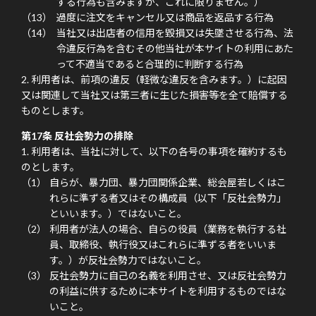
する行為も含みますが、これに限りません。）
過度に注文をキャンセル又は商品を返品する行為
当社又は出店者の信用を毀損又は失墜させる行為、法
令違反行為を含むその他当社が本サイトの利用にあた
って不適当であると合理的に判断する行為
利用者は、前項の違反（軽微な違反を含みます。）に起因
又は関連して当社又は第三者に生じた損害等を全て賠償する
ものとします。
第17条 反社会勢力の排除
利用者は、当社に対して、以下の各号の事項を確約するも
のとします。
自らが、暴力団、暴力団関係企業、総会屋若しくはこ
れらに準ずる者又はその構成員（以下「反社会勢力」
といいます。）ではないこと。
利用者が法人の場合、自らの役員（業務を執行する社
員、取締役、執行役又はこれらに準ずる者をいいま
す。）が反社会勢力ではないこと。
反社会勢力に自己の名義を利用させ、又は反社会勢力
の利益に供するために本サイトを利用するものではな
いこと。