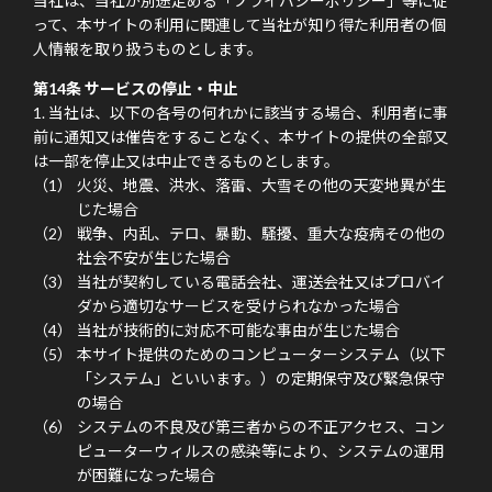
当社は、当社が別途定める「プライバシーポリシー」等に従
って、本サイトの利用に関連して当社が知り得た利用者の個
人情報を取り扱うものとします。
第14条 サービスの停止・中止
当社は、以下の各号の何れかに該当する場合、利用者に事
前に通知又は催告をすることなく、本サイトの提供の全部又
は一部を停止又は中止できるものとします。
火災、地震、洪水、落雷、大雪その他の天変地異が生
じた場合
戦争、内乱、テロ、暴動、騒擾、重大な疫病その他の
社会不安が生じた場合
当社が契約している電話会社、運送会社又はプロバイ
ダから適切なサービスを受けられなかった場合
当社が技術的に対応不可能な事由が生じた場合
本サイト提供のためのコンピューターシステム（以下
「システム」といいます。）の定期保守及び緊急保守
の場合
システムの不良及び第三者からの不正アクセス、コン
ピューターウィルスの感染等により、システムの運用
が困難になった場合