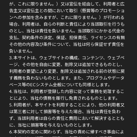
が、これに限りません。）又は宣伝を経由して、利用者と広
告主又は宣伝主との間において取引（懸賞等のプロモーショ
ンへの参加を含みますが、これに限りません。）が行われる
場合、利用者は、自らの判断と責任により当該取引を行うも
のとし、当社は責任を負いません。当該取引にかかる代金の
支払、契約条件の決定、保証、担保責任、ライセンスの有無
その他の内容及び条件について、当社は何ら保証せず責任を
負いません。
本サイトは、ウェブサイトの構成、コンテンツ、ウェブペ
ージ、その他を自由に変更、削除又は追加できるものとし、
利用者の要望により変更、削除又は追加される前の状態に戻
す義務を負わないものとします。また、プログラムやデータ
ベース等のECシステム全般についても同様とします。
当社は、利用者が登録した内容に従って事務を処理するこ
とにより、当社の債務を履行し免責されるものとします。
利用者が、本サイトを利用することにより、他の利用者又
は第三者に対して損害等を与えた場合、当社は責任を負わ
ず、当該利用者は自らの責任と費用において解決するととも
に、当社に損害等を与えないものとします。
本契約の定めに関わらず、当社の責めに帰すべき事由によ