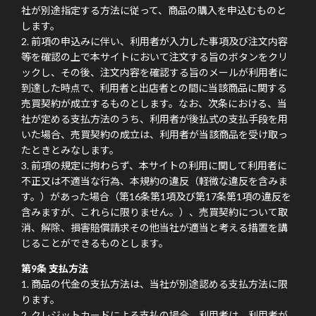
社が別途指定する方法に従って、商品の購入を申込むものと
します。
前項の申込みに伴い、利用者が入力した事項及び注文内容
等を確認の上で本サイトにおいて注文する旨のボタンをクリ
ックし、その後、注文内容を確認する旨のメールが利用者に
到達した時点で、利用者と出店者との間に当該商品に関する
売買契約が成立するものとします。なお、次条における、当
社が定める支払方法のうち、利用者が後払式の支払手段を用
いた場合、売買契約の成立は、利用者が当該商品を受け取っ
たときとみなします。
前項の規定に拘わらず、本サイトの利用に関して利用者に
不正又は不適当な行為、本規約の違反（軽微な違反を含みま
す。）があった場合（第16条第1項及び第17条第1項の違反を
含みますが、これらに限りません。）、売買契約について取
消、解除、損害賠償請求その他当社が適当と考える措置を講
じることができるものとします。
第9条 支払方法
商品の代金の支払方法は、当社が別途認める支払方法に限
ります。
クレジットカードによる支払の場合、利用者は、利用者が