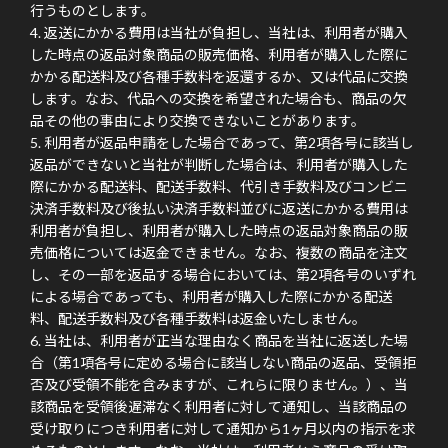
行うものとします。
返送にかかる費用は当社が負担し、当社は、利用者が購入
した時点の返品対象商品の販売価格、利用者が購入した際に
かかる配送料及び各種手数料を返還するか、又は代品に交換
します。なお、代品への交換を希望された場合も、商品の欠
品その他の事由により交換できないことがあります。
利用者が返品申請をした場合であって、第2項各号に該当し
返品ができないと当社が判断した場合は、利用者が購入した
際にかかる配送料、配送手数料、代引き手数料及びコンビニ
決済手数料及び後払い決済手数料並びに返送にかかる費用は
利用者が負担し、利用者が購入した時点の返品対象商品の販
売価格については返金できません。なお、複数の商品を注文
し、その一部を返品する場合においては、第2項各号のいずれ
による場合であっても、利用者が購入した際にかかる配送
料、配送手数料及び各種手数料は返金いたしません。
当社は、利用者が正当な理由なく商品を当社に返送した場
合（第1項各号に定める場合に該当しない商品の返品、受領拒
否及び受領不能を含みますが、これらに限りません。）、当
該商品を受領後遅滞なく利用者に対して通知し、当該商品の
受け取りにつき利用者に対して通知から1ヶ月以内の指示を求