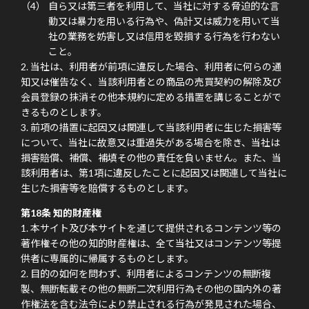
自ら又は第三者を利用して、当社に対する脅迫的な言
動又は暴力を用いる行為や、偽計又は威力を用いて当
社の業務を妨害し又は信用を毀損する行為を行わない
こと。
当社は、利用者が前項に違反した場合、利用者に何らの通
知又は催告なく、当該利用者との商品の売買契約の解除及び
会員登録の抹消その他本規約に定める措置を講じることがで
きるものとします。
前項の措置に起因又は関連して当該利用者に生じた損害等
について、当社に故意又は重過失がある場合を除き、当社は
損害賠償、補償、補填その他の責任を負いません。また、当
該利用者は、第1項に違反したことに起因又は関連して当社に
生じた損害等を賠償するものとします。
第18条 知的財産権
本サイト及び本サイトを通じて提供されるコンテンツ等の
著作権その他の知的財産権は、全て当社又はコンテンツ等提
供者に専属的に帰属するものとします。
目的の如何を問わず、利用者によるコンテンツの無断複
製、無断転載その他の無断二次利用行為その他の国内外の著
作権法を含む法令により禁止される行為が発見された場合、