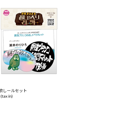
欲しールセット
(tax in)