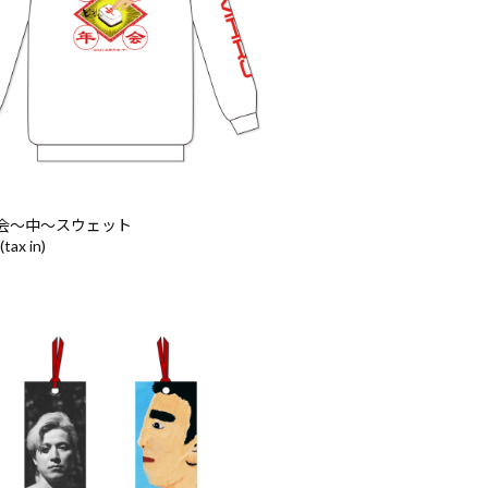
会〜中〜スウェット
(tax in)