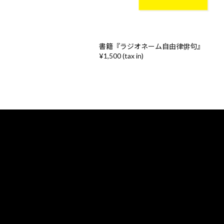
書籍『ラジオネーム自由律俳句』
¥1,500 (tax in)