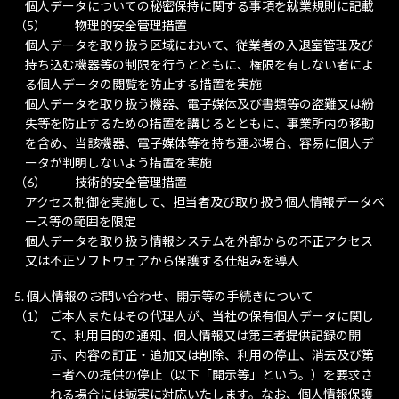
個人データについての秘密保持に関する事項を就業規則に記載
物理的安全管理措置
個人データを取り扱う区域において、従業者の入退室管理及び
持ち込む機器等の制限を行うとともに、権限を有しない者によ
る個人データの閲覧を防止する措置を実施
個人データを取り扱う機器、電子媒体及び書類等の盗難又は紛
失等を防止するための措置を講じるとともに、事業所内の移動
を含め、当該機器、電子媒体等を持ち運ぶ場合、容易に個人デ
ータが判明しないよう措置を実施
技術的安全管理措置
アクセス制御を実施して、担当者及び取り扱う個人情報データベ
ース等の範囲を限定
個人データを取り扱う情報システムを外部からの不正アクセス
又は不正ソフトウェアから保護する仕組みを導入
個人情報のお問い合わせ、開示等の手続きについて
ご本人またはその代理人が、当社の保有個人データに関し
て、利用目的の通知、個人情報又は第三者提供記録の開
示、内容の訂正・追加又は削除、利用の停止、消去及び第
三者への提供の停止（以下「開示等」という。）を要求さ
れる場合には誠実に対応いたします。なお、個人情報保護