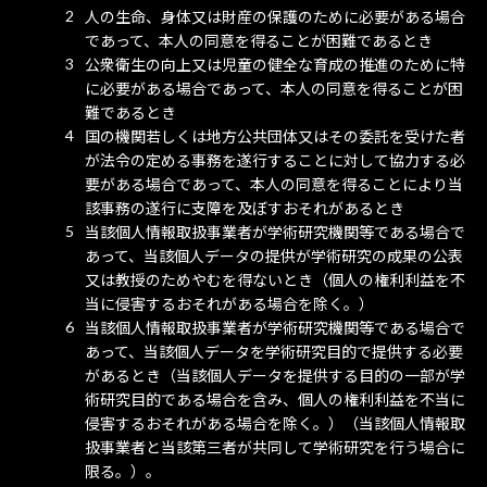
人の生命、身体又は財産の保護のために必要がある場合
であって、本人の同意を得ることが困難であるとき
公衆衛生の向上又は児童の健全な育成の推進のために特
に必要がある場合であって、本人の同意を得ることが困
難であるとき
国の機関若しくは地方公共団体又はその委託を受けた者
が法令の定める事務を遂行することに対して協力する必
要がある場合であって、本人の同意を得ることにより当
該事務の遂行に支障を及ぼすおそれがあるとき
当該個人情報取扱事業者が学術研究機関等である場合で
あって、当該個人データの提供が学術研究の成果の公表
又は教授のためやむを得ないとき（個人の権利利益を不
当に侵害するおそれがある場合を除く。）
当該個人情報取扱事業者が学術研究機関等である場合で
あって、当該個人データを学術研究目的で提供する必要
があるとき（当該個人データを提供する目的の一部が学
術研究目的である場合を含み、個人の権利利益を不当に
侵害するおそれがある場合を除く。）（当該個人情報取
扱事業者と当該第三者が共同して学術研究を行う場合に
限る。）。