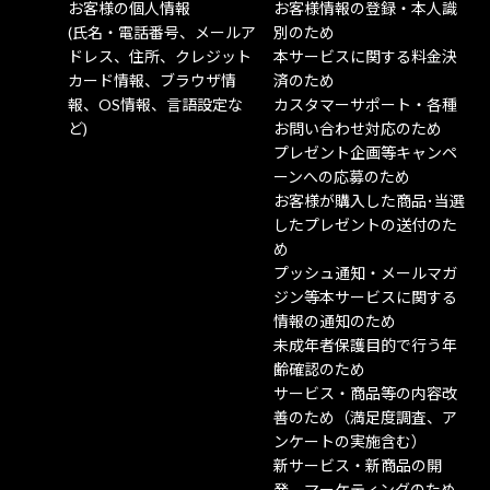
お客様の個人情報
お客様情報の登録・本人識
(氏名・電話番号、メールア
別のため
ドレス、住所、クレジット
本サービスに関する料金決
カード情報、ブラウザ情
済のため
報、OS情報、言語設定な
カスタマーサポート・各種
ど)
お問い合わせ対応のため
プレゼント企画等キャンペ
ーンへの応募のため
お客様が購入した商品･当選
したプレゼントの送付のた
め
プッシュ通知・メールマガ
ジン等本サービスに関する
情報の通知のため
未成年者保護目的で行う年
齢確認のため
サービス・商品等の内容改
善のため（満足度調査、ア
ンケートの実施含む）
新サービス・新商品の開
発、マーケティングのため