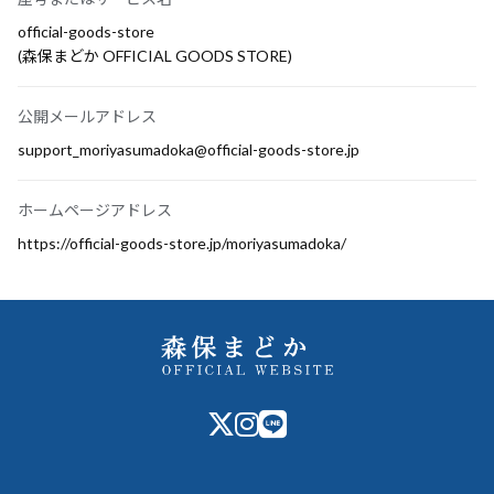
official-goods-store
(森保まどか OFFICIAL GOODS STORE)
公開メールアドレス
support_moriyasumadoka@official-goods-store.jp
ホームページアドレス
https://official-goods-store.jp/moriyasumadoka/