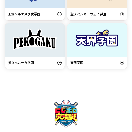
王立ヘルエスタ女学院
聖★ミルキーウェイ学園
兎立ぺこーら学園
天界学園