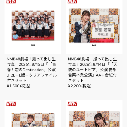
NMB48劇場「撮って出し生
NMB48劇場「撮って出し生
写真」2026年8月5日『「青
写真」2026年8月4日『「天
春！恋のDestination」公演
使のユートピア」公演 安部
』2L＋L版＋クリアファイル
若菜卒業公演』A4＋台紙付
付きセット
きセット
¥1,500 (税込)
¥2,200 (税込)