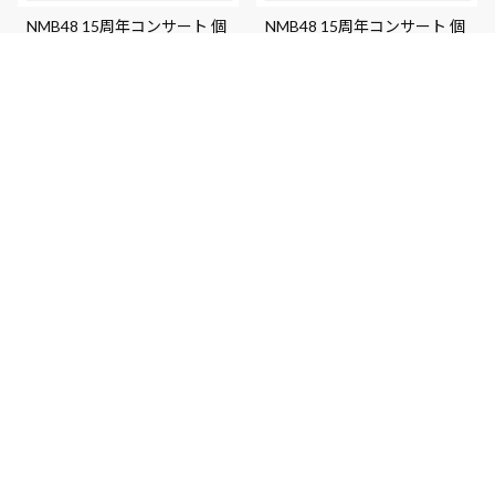
NMB48 15周年コンサート 個
NMB48 15周年コンサート 個
別アクリルキーホルダー
別ペンライトフィルム
¥1,100 (税込)
¥1,200 (税込)
NMB48 15周年コンサート 個
個別全身アクリルキーホルダ
別バスタオル
ー / 天使のユートピア衣装 A'
¥5,500 (税込)
¥1,100 (税込)