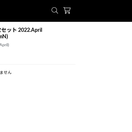
ト 2022.April
mN)
ril)
ません