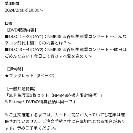
受注期間
2024/2/6(火)18:00〜
仕様
【DVD収録内容】
■DISC１～2 (DAY1)：NMB48 渋谷凪咲 卒業コンサート ～こんな
卒コン前代未聞！その内容とは？～
■DISC３～4 (DAY2)：NMB48 渋谷凪咲 卒業コンサート ～昨日は
ごめんなさい！今日こそ皆さまへ愛を込めて～
【通常盤】
★ブックレット（8ページ）
【一般共通特典】
「2L判生写真3枚セット（NMB48応援店限定絵柄）」
※Blu-rayとDVDの特典絵柄は同一です
※ご注文確定するまでは、カートに商品が入っていても在庫は確
保されていません。ご注文手続き中に在庫切れとなる場合があり
ます。予めご了承ください。