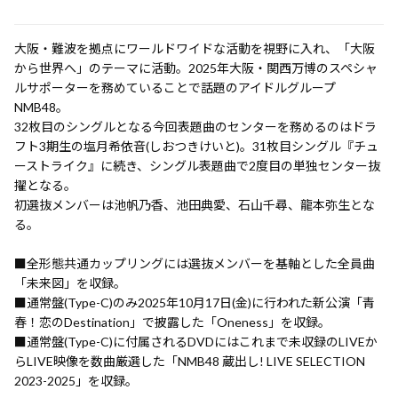
大阪・難波を拠点にワールドワイドな活動を視野に入れ、「大阪
から世界へ」のテーマに活動。2025年大阪・関西万博のスペシャ
ルサポーターを務めていることで話題のアイドルグループ
NMB48。
32枚目のシングルとなる今回表題曲のセンターを務めるのはドラ
フト3期生の塩月希依音(しおつきけいと)。31枚目シングル『チュ
ーストライク』に続き、シングル表題曲で2度目の単独センター抜
擢となる。
初選抜メンバーは池帆乃香、池田典愛、石山千尋、龍本弥生とな
る。
■全形態共通カップリングには選抜メンバーを基軸とした全員曲
「未来図」を収録。
■通常盤(Type-C)のみ2025年10月17日(金)に行われた新公演「青
春！恋のDestination」で披露した「Oneness」を収録。
■通常盤(Type-C)に付属されるDVDにはこれまで未収録のLIVEか
らLIVE映像を数曲厳選した「NMB48 蔵出し! LIVE SELECTION
2023-2025」を収録。