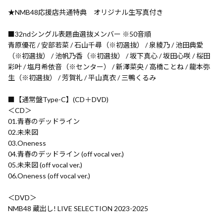
★NMB48応援店共通特典 オリジナル生写真付き
■32ndシングル表題曲選抜メンバー ※50音順
青原優花 / 安部若菜 / 石山千尋（※初選抜） / 泉綾乃 / 池田典愛
（※初選抜） / 池帆乃香（※初選抜） / 坂下真心 / 坂田心咲 / 桜田
彩叶 / 塩月希依音（※センター） / 新澤菜央 / 高橋ことね / 龍本弥
生（※初選抜） / 芳賀礼 / 平山真衣 / 三鴨くるみ
■【通常盤Type-C】(CD＋DVD)
＜CD＞
01.青春のデッドライン
02.未来図
03.Oneness
04.青春のデッドライン (off vocal ver.)
05.未来図 (off vocal ver.)
06.Oneness (off vocal ver.)
＜DVD＞
NMB48 蔵出し! LIVE SELECTION 2023-2025