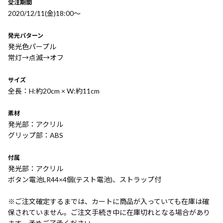
受注期間
2020/12/11(金)18:00〜
発光パターン
発光色パープル
常灯→点滅→オフ
サイズ
全長：H:約20cm × W:約11cm
素材
発光部：アクリル
グリップ部：ABS
付属
発光部：アクリル
ボタン電池LR44×4個(テスト電池)、ストラップ付
※ご注文確定するまでは、カートに商品が入っていても在庫は確
保されていません。ご注文手続き中に在庫切れとなる場合があり