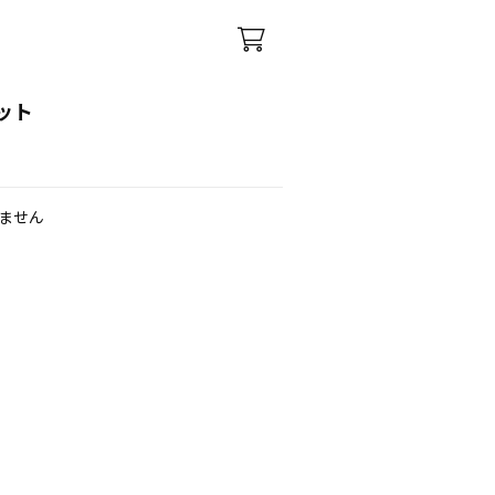
ット
ません