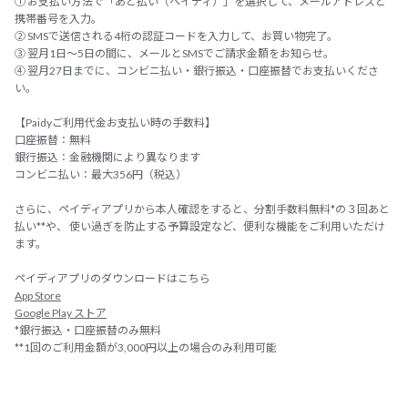
① お支払い方法で「あと払い（ペイディ）」を選択して、メールアドレスと
携帯番号を入力。
② SMSで送信される4桁の認証コードを入力して、お買い物完了。
③ 翌月1日～5日の間に、メールとSMSでご請求金額をお知らせ。
④ 翌月27日までに、コンビニ払い・銀行振込・口座振替でお支払いくださ
い。
【Paidyご利用代金お支払い時の手数料】
口座振替：無料
銀行振込：金融機関により異なります
コンビニ払い：最大356円（税込）
さらに、ペイディアプリから本人確認をすると、分割手数料無料*の３回あと
払い**や、 使い過ぎを防止する予算設定など、便利な機能をご利用いただけ
ます。
ペイディアプリのダウンロードはこちら
App Store
Google Play ストア
*銀行振込・口座振替のみ無料
**1回のご利用金額が3,000円以上の場合のみ利用可能