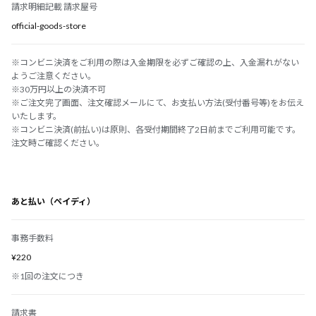
請求明細記載 請求屋号
official-goods-store
※コンビニ決済をご利用の際は入金期限を必ずご確認の上、入金漏れがない
ようご注意ください。
※30万円以上の決済不可
※ご注文完了画面、注文確認メールにて、お支払い方法(受付番号等)をお伝え
いたします。
※コンビニ決済(前払い)は原則、各受付期間終了2日前までご利用可能です。
注文時ご確認ください。
あと払い（ペイディ）
事務手数料
¥220
※1回の注文につき
請求書