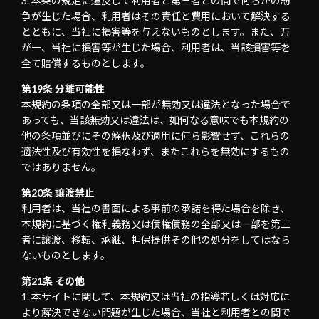
本条の規定に違反して利用者と第三者との間で何らかの紛
争が生じた場合、利用者はその責任と費用において解決する
とともに、当社に損害等を与えないものとします。また、万
が一、当社に損害等が生じた場合、利用者は、当該損害等を
全て賠償するものとします。
第19条 分離可能性
本規約の条項の全部又は一部が無効又は違法となった場合で
あっても、当該無効又は違法は、如何なる意味でも本規約の
他の条項並びにその解釈及び適用に何ら影響せず、これらの
適法性及び有効性を損なわず、またこれらを無効にするもの
ではありません。
第20条 譲渡禁止
利用者は、当社の書面による事前の承諾を得た場合を除き、
本規約に基づく権利義務又は債権債務の全部又は一部を第三
者に譲渡、移転、承継、担保提供その他の処分をしてはなら
ないものとします。
第21条 その他
本サイトに関して、本規約又は当社の指導若しくは対応に
より解決できない問題が生じた場合、当社と利用者との間で