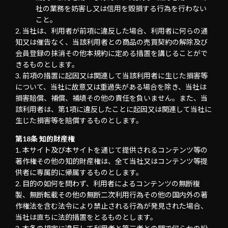
社の業務を妨害し又は信用を毀損する行為を行わない
こと。
当社は、利用者が前項に違反した場合、利用者に何らの通
知又は催告なく、当該利用者との商品の売買契約の解除及び
会員登録の抹消その他本規約に定める措置を講じることがで
きるものとします。
前項の措置に起因又は関連して当該利用者に生じた損害等
について、当社に故意又は重過失がある場合を除き、当社は
損害賠償、補償、補填その他の責任を負いません。また、当
該利用者は、第1項に違反したことに起因又は関連して当社に
生じた損害等を賠償するものとします。
第18条 知的財産権
本サイト及び本サイトを通じて提供されるコンテンツ等の
著作権その他の知的財産権は、全て当社又はコンテンツ等提
供者に専属的に帰属するものとします。
目的の如何を問わず、利用者によるコンテンツの無断複
製、無断転載その他の無断二次利用行為その他の国内外の著
作権法を含む法令により禁止される行為が発見された場合、
当社は直ちに法的措置をとるものとします。