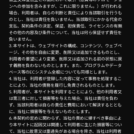
ンへの参加を含みますが、これに限りません。）が行われる
場合、利用者は、自らの判断と責任により当該取引を行うも
のとし、当社は責任を負いません。当該取引にかかる代金の
支払、契約条件の決定、保証、担保責任、ライセンスの有無
その他の内容及び条件について、当社は何ら保証せず責任を
負いません。
本サイトは、ウェブサイトの構成、コンテンツ、ウェブペ
ージ、その他を自由に変更、削除又は追加できるものとし、
利用者の要望により変更、削除又は追加される前の状態に戻
す義務を負わないものとします。また、プログラムやデータ
ベース等のECシステム全般についても同様とします。
当社は、利用者が登録した内容に従って事務を処理するこ
とにより、当社の債務を履行し免責されるものとします。
利用者が、本サイトを利用することにより、他の利用者又
は第三者に対して損害等を与えた場合、当社は責任を負わ
ず、当該利用者は自らの責任と費用において解決するととも
に、当社に損害等を与えないものとします。
本契約の定めに関わらず、当社の責めに帰すべき事由によ
り本サイトに起因又は関連して利用者に生じた損害等につい
て、当社に故意又は重過失がある場合を除き、当社は利用者