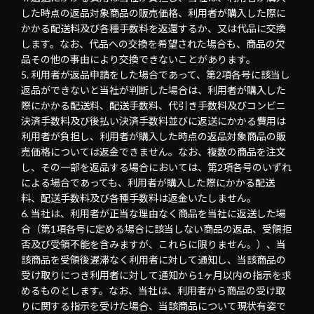
した時点の返品対象商品の販売価格、利用者が購入した際に
かかる配送料及び各種手数料を返還するか、又は代品に交換
します。なお、代品への交換を希望された場合も、商品の欠
品その他の事由により交換できないことがあります。
利用者が返品申請をした場合であって、第2項各号に該当し
返品ができないと当社が判断した場合は、利用者が購入した
際にかかる配送料、配送手数料、代引き手数料及びコンビニ
決済手数料及び後払い決済手数料並びに返送にかかる費用は
利用者が負担し、利用者が購入した時点の返品対象商品の販
売価格については返金できません。なお、複数の商品を注文
し、その一部を返品する場合においては、第2項各号のいずれ
による場合であっても、利用者が購入した際にかかる配送
料、配送手数料及び各種手数料は返金いたしません。
当社は、利用者が正当な理由なく商品を当社に返送した場
合（第1項各号に定める場合に該当しない商品の返品、受領拒
否及び受領不能を含みますが、これらに限りません。）、当
該商品を受領後遅滞なく利用者に対して通知し、当該商品の
受け取りにつき利用者に対して通知から1ヶ月以内の指示を求
めるものとします。なお、当社は、利用者から商品の受け取
りに関する指示を受けた場合、当該商品について現状有姿で