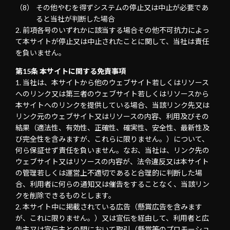
その他やむを得ずシステムの停止又は中止が必要であ
ると当社が判断した場合
前項各号のいずれかに該当する場合その他不可抗力によっ
て本サイトが停止又は中止されたことに関して、当社は責任
を負いません。
第15条 本サイトに関する免責事項
当社は、本サイトから他のウェブサイト若しくはリソース
へのリンク又は第三者のウェブサイト若しくはリソースから
本サイトへのリンクを提供している場合、当該リンク先又は
リンク元のウェブサイト又はリソースの内容、利用及びその
結果（適法性、有効性、正確性、確実性、安全性、最新性及
び完全性を含みますが、これらに限りません。）について、
何ら保証せず責任を負いません。なお、当社は、リンク先の
ウェブサイト又はリソースの内容が、法令違反又は本サイト
の管理若しくは運営上不適切であると合理的に判断した場
合、利用者に何らの通知又は催告をすることなく、当該リン
クを削除できるものとします。
本サイト中に掲載されている広告（懸賞広告を含みます
が、これに限りません。）又は宣伝を経由して、利用者と広
告主又は宣伝主との間において取引（懸賞等のプロモーショ