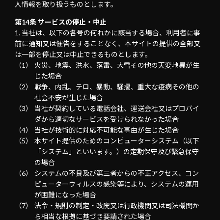
人情報を取り扱うものとします。
第14条 サービスの停止・中止
当社は、以下の各号の何れかに該当する場合、利用者に事
前に通知又は催告をすることなく、本サイトの提供の全部又
は一部を停止又は中止できるものとします。
火災、地震、洪水、落雷、大雪その他の天変地異が生
じた場合
戦争、内乱、テロ、暴動、騒擾、重大な疫病その他の
社会不安が生じた場合
当社が契約している電話会社、運送会社又はプロバイ
ダから適切なサービスを受けられなかった場合
当社が技術的に対応不可能な事由が生じた場合
本サイト提供のためのコンピューターシステム（以下
「システム」といいます。）の定期保守及び緊急保守
の場合
システムの不良及び第三者からの不正アクセス、コン
ピューターウィルスの感染等により、システムの運用
が困難になった場合
法令・規則の制定・改廃又は行政機関又は司法機関か
ら相当な根拠に基づき要請された場合