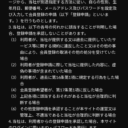
ージから、当社が別途指定する方法に従い、自らの性別、生
年月日、郵便番号、メールアドレス及びパスワードを設定及
び入力して会員登録の申請（以下「登録申請」といいま
す。）を行うものとします。
当社は、以下の各号の何れかに該当することが判明した場
合、登録申請を承認しないことがあります。
利用者が、当社が提供する又は過去に提供していたサ
ービス等に関する規約に違反したこと又はその他の事
由により、会員登録の取消その他の処分を受けていた
場合
利用者が登録申請に際して当社に提供した内容に、虚
偽の事項が含まれていた場合
利用者が、過去に第16条第1項に規定する行為をした場
合
会員登録希望者が、第17条第1項に反した場合
上記各項に該当するおそれがあると当社が合理的に判
断する場合
その他登録申請を承認することが本サイトの運営又は
管理上、不適当であると当社が合理的に判断する場合
当社は、利用者からの登録申請を承認した場合、本サイト
のログインに用いるID・パスワードを発行します。