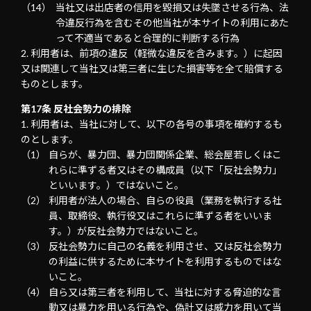
当社又は出店者の信用を毀損又は失墜させる行為、法
令違反行為を含むその他当社が本サイトの利用にあた
って不適当であると合理的に判断する行為
利用者は、前項の違反（軽微な違反を含みます。）に起因
又は関連して当社又は第三者に生じた損害等を全て賠償する
ものとします。
第17条 反社会勢力の排除
利用者は、当社に対して、以下の各号の事項を確約するも
のとします。
自らが、暴力団、暴力団関係企業、総会屋若しくはこ
れらに準ずる者又はその構成員（以下「反社会勢力」
といいます。）ではないこと。
利用者が法人の場合、自らの役員（業務を執行する社
員、取締役、執行役又はこれらに準ずる者をいいま
す。）が反社会勢力ではないこと。
反社会勢力に自己の名義を利用させ、又は反社会勢力
の利益に供するために本サイトを利用するものではな
いこと。
自ら又は第三者を利用して、当社に対する脅迫的な言
動又は暴力を用いる行為や、偽計又は威力を用いて当