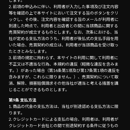
します。
前項の申込みに伴い、利用者が入力した事項及び注文内容
等を確認の上で本サイトにおいて注文する旨のボタンをクリ
ックし、その後、注文内容を確認する旨のメールが利用者に
到達した時点で、利用者と出店者との間に当該商品に関する
売買契約が成立するものとします。なお、次条における、当
社が定める支払方法のうち、利用者が後払式の支払手段を用
いた場合、売買契約の成立は、利用者が当該商品を受け取っ
たときとみなします。
前項の規定に拘わらず、本サイトの利用に関して利用者に
不正又は不適当な行為、本規約の違反（軽微な違反を含みま
す。）があった場合（第16条第1項及び第17条第1項の違反を
含みますが、これらに限りません。）、売買契約について取
消、解除、損害賠償請求その他当社が適当と考える措置を講
じることができるものとします。
第9条 支払方法
商品の代金の支払方法は、当社が別途認める支払方法に限
ります。
クレジットカードによる支払の場合、利用者は、利用者が
クレジットカード会社との間で別途契約する条件に従うもの