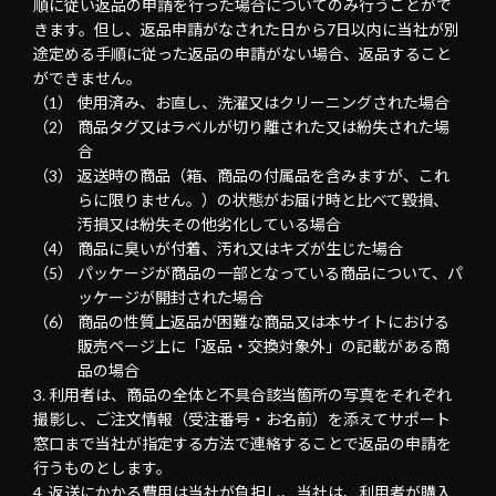
順に従い返品の申請を行った場合についてのみ行うことがで
きます。但し、返品申請がなされた日から7日以内に当社が別
途定める手順に従った返品の申請がない場合、返品すること
ができません。
使用済み、お直し、洗濯又はクリーニングされた場合
商品タグ又はラベルが切り離された又は紛失された場
合
返送時の商品（箱、商品の付属品を含みますが、これ
らに限りません。）の状態がお届け時と比べて毀損、
汚損又は紛失その他劣化している場合
商品に臭いが付着、汚れ又はキズが生じた場合
パッケージが商品の一部となっている商品について、パ
ッケージが開封された場合
商品の性質上返品が困難な商品又は本サイトにおける
販売ページ上に「返品・交換対象外」の記載がある商
品の場合
利用者は、商品の全体と不具合該当箇所の写真をそれぞれ
撮影し、ご注文情報（受注番号・お名前）を添えてサポート
窓口まで当社が指定する方法で連絡することで返品の申請を
行うものとします。
返送にかかる費用は当社が負担し、当社は、利用者が購入