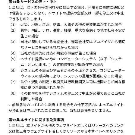
第14条 サービスの停止・中止
当社は、以下の各号の何れかに該当する場合、利用者に事前に通知又
は催告をすることなく、本サイトの提供の全部又は一部を停止又は中止
できるものとします。
火災、地震、洪水、落雷、大雪その他の天変地異が生じた場合
戦争、内乱、テロ、暴動、騒擾、重大な疫病その他の社会不安が
生じた場合
当社が契約している電話会社、運送会社又はプロバイダから適切
なサービスを受けられなかった場合
当社が技術的に対応不可能な事由が生じた場合
本サイト提供のためのコンピューターシステム（以下「システ
ム」といいます。）の定期保守及び緊急保守の場合
システムの不良及び第三者からの不正アクセス、コンピューター
ウィルスの感染等により、システムの運用が困難になった場合
法令・規則の制定・改廃又は行政機関又は司法機関から相当な根
拠に基づき要請された場合
その他やむを得ずシステムの停止又は中止が必要であると当社が
判断した場合
前項各号のいずれかに該当する場合その他不可抗力によって本サイト
が停止又は中止されたことに関して、当社は責任を負いません。
第15条 本サイトに関する免責事項
当社は、本サイトから他のウェブサイト若しくはリソースへのリンク
又は第三者のウェブサイト若しくはリソースから本サイトへのリンクを