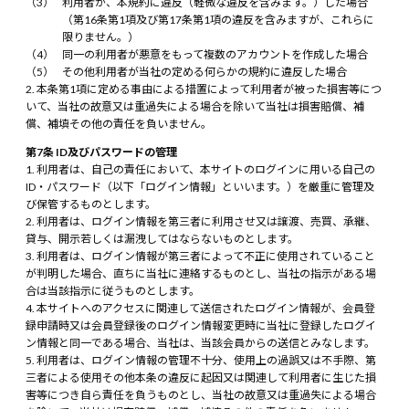
利用者が、本規約に違反（軽微な違反を含みます。）した場合
（第16条第1項及び第17条第1項の違反を含みますが、これらに
限りません。）
同一の利用者が悪意をもって複数のアカウントを作成した場合
その他利用者が当社の定める何らかの規約に違反した場合
本条第1項に定める事由による措置によって利用者が被った損害等につ
いて、当社の故意又は重過失による場合を除いて当社は損害賠償、補
償、補填その他の責任を負いません。
第7条 ID及びパスワードの管理
利用者は、自己の責任において、本サイトのログインに用いる自己の
ID・パスワード（以下「ログイン情報」といいます。）を厳重に管理及
び保管するものとします。
利用者は、ログイン情報を第三者に利用させ又は譲渡、売買、承継、
貸与、開示若しくは漏洩してはならないものとします。
利用者は、ログイン情報が第三者によって不正に使用されていること
が判明した場合、直ちに当社に連絡するものとし、当社の指示がある場
合は当該指示に従うものとします。
本サイトへのアクセスに関連して送信されたログイン情報が、会員登
録申請時又は会員登録後のログイン情報変更時に当社に登録したログイ
ン情報と同一である場合、当社は、当該会員からの送信とみなします。
利用者は、ログイン情報の管理不十分、使用上の過誤又は不手際、第
三者による使用その他本条の違反に起因又は関連して利用者に生じた損
害等につき自ら責任を負うものとし、当社の故意又は重過失による場合