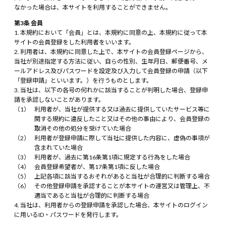
なかった場合は、本サイトを利用することができません。
第3条 会員
本規約において「会員」とは、本規約に同意の上、本規約に従って本
サイトの会員登録をした利用者をいいます。
利用者は、本規約に同意した上で、本サイトの会員登録ページから、
当社が別途指定する方法に従い、自らの性別、生年月日、郵便番号、メ
ールアドレス及びパスワードを設定及び入力して会員登録の申請（以下
「登録申請」といいます。）を行うものとします。
当社は、以下の各号の何れかに該当することが判明した場合、登録申
請を承認しないことがあります。
利用者が、当社が提供する又は過去に提供していたサービス等に
関する規約に違反したこと又はその他の事由により、会員登録の
取消その他の処分を受けていた場合
利用者が登録申請に際して当社に提供した内容に、虚偽の事項が
含まれていた場合
利用者が、過去に第16条第1項に規定する行為をした場合
会員登録希望者が、第17条第1項に反した場合
上記各項に該当するおそれがあると当社が合理的に判断する場合
その他登録申請を承認することが本サイトの運営又は管理上、不
適当であると当社が合理的に判断する場合
当社は、利用者からの登録申請を承認した場合、本サイトのログイン
に用いるID・パスワードを発行します。