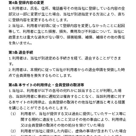
第4条 登録内容の変更
利用者は、氏名、住所、電話番号その他当社に登録している内容の全
部又は一部に変更が生じた場合、当社が別途指定する方法により、直ち
に登録内容を変更するものとします。
当社は、利用者が前項に従って登録内容を変更しなかったことに起因
等して、利用者に生じた損害、損失、費用及び不利益について、当社に
故意または重大な過失がない限り、損害賠償、補償、補填その他の責任
を負いません。
第5条 退会手続
利用者は、当社が別途定める手続きを経て、退会することができま
す。
利用者は、本規約に従って当社が利用者からの退会申請を受領した時
点で会員資格を喪失するものとします。
第6条 本サイトの利用停止・会員登録の取消等
当社は、利用者が以下の各号の何れかに該当することが判明した場
合、当該利用者に事前に通知又は催告することなく、当該利用者に対す
る本サイトの利用停止、会員登録の取消その他当社が適当と考える措置
を講じることができるものとします。
利用者が、当社が提供する又は過去に提供していたサービス等に
関する規約に違反をしたこと又はその他の事由により、利用停止
又は会員登録の取消その他の処分を受けていた場合
利用者が当社に提供した内容に、虚偽の事項が含まれていた場合