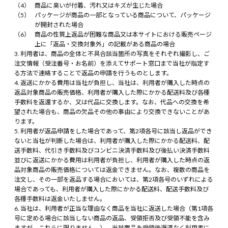
商品に臭いが付着、汚れ又はキズが生じた場合
パッケージが商品の一部となっている商品について、パッケージ
が開封された場合
商品の性質上返品が困難な商品又は本サイトにおける販売ページ
上に「返品・交換対象外」の記載がある商品の場合
利用者は、商品の全体と不具合該当箇所の写真をそれぞれ撮影し、ご
注文情報（受注番号・お名前）を添えてサポート窓口まで当社が指定す
る方法で連絡することで返品の申請を行うものとします。
返送にかかる費用は当社が負担し、当社は、利用者が購入した時点の
返品対象商品の販売価格、利用者が購入した際にかかる配送料及び各種
手数料を返還するか、又は代品に交換します。なお、代品への交換を希
望された場合も、商品の欠品その他の事由により交換できないことがあ
ります。
利用者が返品申請をした場合であって、第2項各号に該当し返品ができ
ないと当社が判断した場合は、利用者が購入した際にかかる配送料、配
送手数料、代引き手数料及びコンビニ決済手数料及び後払い決済手数料
並びに返送にかかる費用は利用者が負担し、利用者が購入した時点の返
品対象商品の販売価格については返金できません。なお、複数の商品を
注文し、その一部を返品する場合においては、第2項各号のいずれによる
場合であっても、利用者が購入した際にかかる配送料、配送手数料及び
各種手数料は返金いたしません。
当社は、利用者が正当な理由なく商品を当社に返送した場合（第1項各
号に定める場合に該当しない商品の返品、受領拒否及び受領不能を含み
ますが、これらに限りません。）、当該商品を受領後遅滞なく利用者に