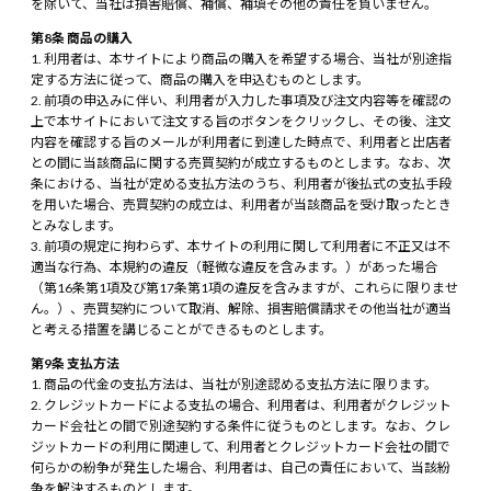
を除いて、当社は損害賠償、補償、補填その他の責任を負いません。
第8条 商品の購入
利用者は、本サイトにより商品の購入を希望する場合、当社が別途指
定する方法に従って、商品の購入を申込むものとします。
前項の申込みに伴い、利用者が入力した事項及び注文内容等を確認の
上で本サイトにおいて注文する旨のボタンをクリックし、その後、注文
内容を確認する旨のメールが利用者に到達した時点で、利用者と出店者
との間に当該商品に関する売買契約が成立するものとします。なお、次
条における、当社が定める支払方法のうち、利用者が後払式の支払手段
を用いた場合、売買契約の成立は、利用者が当該商品を受け取ったとき
とみなします。
前項の規定に拘わらず、本サイトの利用に関して利用者に不正又は不
適当な行為、本規約の違反（軽微な違反を含みます。）があった場合
（第16条第1項及び第17条第1項の違反を含みますが、これらに限りませ
ん。）、売買契約について取消、解除、損害賠償請求その他当社が適当
と考える措置を講じることができるものとします。
第9条 支払方法
商品の代金の支払方法は、当社が別途認める支払方法に限ります。
クレジットカードによる支払の場合、利用者は、利用者がクレジット
カード会社との間で別途契約する条件に従うものとします。なお、クレ
ジットカードの利用に関連して、利用者とクレジットカード会社の間で
何らかの紛争が発生した場合、利用者は、自己の責任において、当該紛
争を解決するものとします。