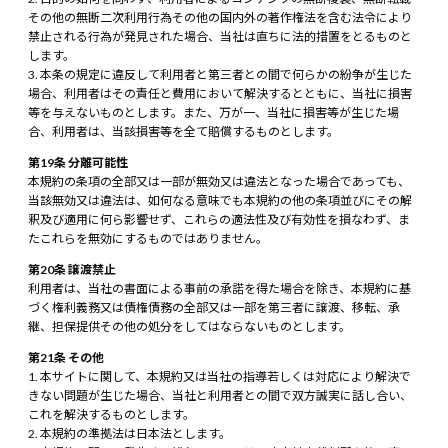
その他の無断二次利用行為その他の国内外の著作権法を含む法令により
禁止される行為が発見された場合、当社は直ちに法的措置をとるものと
します。
本条の規定に違反して利用者と第三者との間で何らかの紛争が生じた
場合、利用者はその責任と費用において解決するとともに、当社に損害
等を与えないものとします。また、万が一、当社に損害等が生じた場
合、利用者は、当該損害等を全て賠償するものとします。
第19条 分離可能性
本規約の条項の全部又は一部が無効又は違法となった場合であっても、
当該無効又は違法は、如何なる意味でも本規約の他の条項並びにその解
釈及び適用に何ら影響せず、これらの適法性及び有効性を損なわず、ま
たこれらを無効にするものではありません。
第20条 譲渡禁止
利用者は、当社の書面による事前の承諾を得た場合を除き、本規約に基
づく権利義務又は債権債務の全部又は一部を第三者に譲渡、移転、承
継、担保提供その他の処分をしてはならないものとします。
第21条 その他
本サイトに関して、本規約又は当社の指導若しくは対応により解決で
きない問題が生じた場合、当社と利用者との間で双方誠実に話し合い、
これを解決するものとします。
本規約の準拠法は日本法とします。