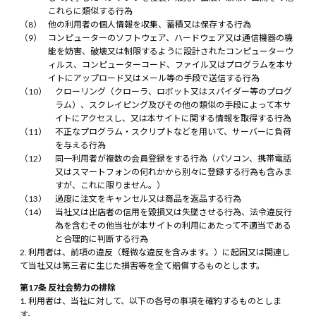
これらに類似する行為
他の利用者の個人情報を収集、蓄積又は保存する行為
コンピューターのソフトウェア、ハードウェア又は通信機器の機
能を妨害、破壊又は制限するように設計されたコンピューターウ
ィルス、コンピューターコード、ファイル又はプログラムを本サ
イトにアップロード又はメール等の手段で送信する行為
クローリング（クローラ、ロボット又はスパイダー等のプログ
ラム）、スクレイピング及びその他の類似の手段によって本サ
イトにアクセスし、又は本サイトに関する情報を取得する行為
不正なプログラム・スクリプトなどを用いて、サーバーに負荷
を与える行為
同一利用者が複数の会員登録をする行為（パソコン、携帯電話
又はスマートフォンの何れかから別々に登録する行為も含みま
すが、これに限りません。）
過度に注文をキャンセル又は商品を返品する行為
当社又は出店者の信用を毀損又は失墜させる行為、法令違反行
為を含むその他当社が本サイトの利用にあたって不適当である
と合理的に判断する行為
利用者は、前項の違反（軽微な違反を含みます。）に起因又は関連し
て当社又は第三者に生じた損害等を全て賠償するものとします。
第17条 反社会勢力の排除
利用者は、当社に対して、以下の各号の事項を確約するものとしま
す。