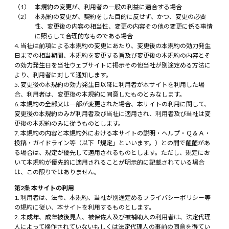
本規約の変更が、利用者の一般の利益に適合する場合
本規約の変更が、契約をした目的に反せず、かつ、変更の必要
性、変更後の内容の相当性、変更の内容その他の変更に係る事情
に照らして合理的なものである場合
当社は前項による本規約の変更にあたり、変更後の本規約の効力発生
日までの相当期間、本規約を変更する旨及び変更後の本規約の内容とそ
の効力発生日を当社ウェブサイトに掲示その他当社が別途定める方法に
より、利用者に対して通知します。
変更後の本規約の効力発生日以降に利用者が本サイトを利用した場
合、利用者は、変更後の本規約に同意したものとみなします。
本規約の全部又は一部が変更された場合、本サイトの利用に関して、
変更後の本規約のみが利用者及び当社に適用され、利用者及び当社は変
更後の本規約のみに従うものとします。
本規約の内容と本規約外における本サイトの説明・ヘルプ・Ｑ＆Ａ・
投稿・ガイドライン等（以下「規定」といいます。）との間で齟齬があ
る場合は、規定が優先して適用されるものとします。ただし、規定にお
いて本規約が優先的に適用されることが明示的に記載されている場合
は、この限りではありません。
第2条 本サイトの利用
利用者は、法令、本規約、当社が別途定めるプライバシーポリシー等
の規約に従い、本サイトを利用するものとします。
未成年、成年被後見人、被保佐人及び被補助人の利用者は、法定代理
人によって操作されていないもしくは法定代理人の事前の同意を得てい