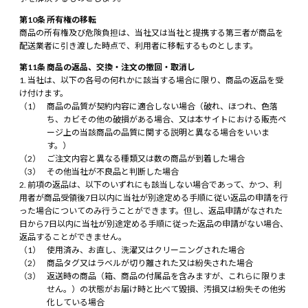
第10条 所有権の移転
商品の所有権及び危険負担は、当社又は当社と提携する第三者が商品を
配送業者に引き渡した時点で、利用者に移転するものとします。
第11条 商品の返品、交換・注文の撤回・取消し
当社は、以下の各号の何れかに該当する場合に限り、商品の返品を受
け付けます。
商品の品質が契約内容に適合しない場合（破れ、ほつれ、色落
ち、カビその他の破損がある場合、又は本サイトにおける販売ペ
ージ上の当該商品の品質に関する説明と異なる場合をいいま
す。）
ご注文内容と異なる種類又は数の商品が到着した場合
その他当社が不良品と判断した場合
前項の返品は、以下のいずれにも該当しない場合であって、かつ、利
用者が商品受領後7日以内に当社が別途定める手順に従い返品の申請を行
った場合についてのみ行うことができます。但し、返品申請がなされた
日から7日以内に当社が別途定める手順に従った返品の申請がない場合、
返品することができません。
使用済み、お直し、洗濯又はクリーニングされた場合
商品タグ又はラベルが切り離された又は紛失された場合
返送時の商品（箱、商品の付属品を含みますが、これらに限りま
せん。）の状態がお届け時と比べて毀損、汚損又は紛失その他劣
化している場合