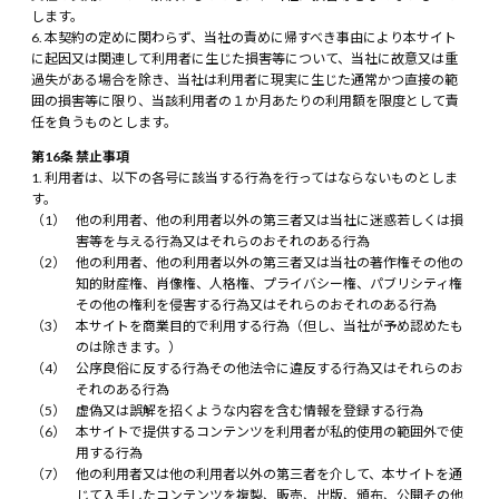
します。
本契約の定めに関わらず、当社の責めに帰すべき事由により本サイト
に起因又は関連して利用者に生じた損害等について、当社に故意又は重
過失がある場合を除き、当社は利用者に現実に生じた通常かつ直接の範
囲の損害等に限り、当該利用者の１か月あたりの利用額を限度として責
任を負うものとします。
第16条 禁止事項
利用者は、以下の各号に該当する行為を行ってはならないものとしま
す。
他の利用者、他の利用者以外の第三者又は当社に迷惑若しくは損
害等を与える行為又はそれらのおそれのある行為
他の利用者、他の利用者以外の第三者又は当社の著作権その他の
知的財産権、肖像権、人格権、プライバシー権、パブリシティ権
その他の権利を侵害する行為又はそれらのおそれのある行為
本サイトを商業目的で利用する行為（但し、当社が予め認めたも
のは除きます。）
公序良俗に反する行為その他法令に違反する行為又はそれらのお
それのある行為
虚偽又は誤解を招くような内容を含む情報を登録する行為
本サイトで提供するコンテンツを利用者が私的使用の範囲外で使
用する行為
他の利用者又は他の利用者以外の第三者を介して、本サイトを通
じて入手したコンテンツを複製、販売、出版、頒布、公開その他