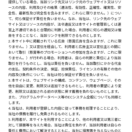
提供している場合、当該リンク先又はリンク元のウェブサイト又はリソ
ースの内容、利用及びその結果（適法性、有効性、正確性、確実性、安
全性、最新性及び完全性を含みますが、これらに限りません。）につい
て、何ら保証せず責任を負いません。なお、当社は、リンク先のウェブ
サイト又はリソースの内容が、法令違反又は本サイトの管理若しくは運
営上不適切であると合理的に判断した場合、利用者に何らの通知又は催
告をすることなく、当該リンクを削除できるものとします。
本サイト中に掲載されている広告（懸賞広告を含みますが、これに限
りません。）又は宣伝を経由して、利用者と広告主又は宣伝主との間に
おいて取引（懸賞等のプロモーションへの参加を含みますが、これに限
りません。）が行われる場合、利用者は、自らの判断と責任により当該
取引を行うものとし、当社は責任を負いません。当該取引にかかる代金
の支払、契約条件の決定、保証、担保責任、ライセンスの有無その他の
内容及び条件について、当社は何ら保証せず責任を負いません。
本サイトは、ウェブサイトの構成、コンテンツ、ウェブページ、その
他を自由に変更、削除又は追加できるものとし、利用者の要望により変
更、削除又は追加される前の状態に戻す義務を負わないものとします。
また、プログラムやデータベース等のECシステム全般についても同様と
します。
当社は、利用者が登録した内容に従って事務を処理することにより、
当社の債務を履行し免責されるものとします。
利用者が、本サイトを利用することにより、他の利用者又は第三者に
対して損害等を与えた場合、当社は責任を負わず、当該利用者は自らの
責任と費用において解決するとともに、当社に損害等を与えないものと