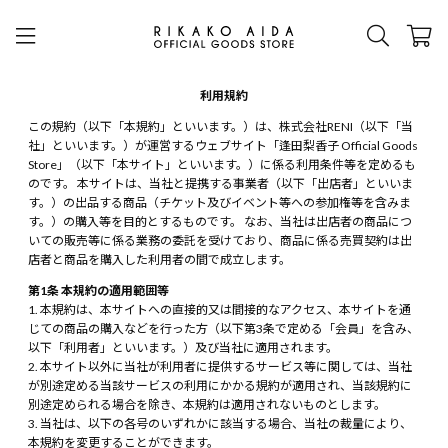
利用規約
この規約（以下「本規約」といいます。）は、株式会社RENI（以下「当
社」といいます。）が運営するウェブサイト「逢田梨香子 Official Goods
Store」（以下「本サイト」といいます。）に係る利用条件等を定めるも
のです。 本サイトは、当社と提携する事業者（以下「出店者」といいま
す。）の出品する商品（チケット及びイベント等への参加権等を含みま
す。）の購入等を目的とするものです。 なお、当社は出店者の商品につ
いての販売等に係る業務の委託を受けており、商品に係る売買契約は出
店者と商品を購入した利用者の間で成立します。
第1条 本規約の適用範囲等
本規約は、本サイトへの直接的又は間接的なアクセス、本サイトを通
じての商品の購入などを行った方（以下第3条で定める「会員」を含み、
以下「利用者」といいます。）及び当社に適用されます。
本サイト以外に当社が利用者に提供するサービス等に関しては、当社
が別途定める当該サービスの利用にかかる規約が適用され、当該規約に
別途定められる場合を除き、本規約は適用されないものとします。
当社は、以下の各号のいずれかに該当する場合、当社の裁量により、
本規約を変更することができます。