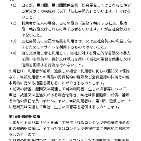
自らが、暴力団、暴力団関係企業、総会屋若しくはこれらに準ず
る者又はその構成員（以下「反社会勢力」といいます。）ではな
いこと。
利用者が法人の場合、自らの役員（業務を執行する社員、取締
役、執行役又はこれらに準ずる者をいいます。）が反社会勢力で
はないこと。
反社会勢力に自己の名義を利用させ、又は反社会勢力の利益に供
するために本サイトを利用するものではないこと。
自ら又は第三者を利用して、当社に対する脅迫的な言動又は暴力
を用いる行為や、偽計又は威力を用いて当社の業務を妨害し又は
信用を毀損する行為を行わないこと。
当社は、利用者が前項に違反した場合、利用者に何らの通知又は催告
なく、当該利用者との商品の売買契約の解除及び会員登録の抹消その他
本規約に定める措置を講じることができるものとします。
前項の措置に起因又は関連して当該利用者に生じた損害等について、
当社に故意又は重過失がある場合を除き、当社は損害賠償、補償、補填
その他の責任を負いません。また、当該利用者は、第1項に違反したこと
に起因又は関連して当社に生じた損害等を賠償するものとします。
第18条 知的財産権
本サイト及び本サイトを通じて提供されるコンテンツ等の著作権その
他の知的財産権は、全て当社又はコンテンツ等提供者に専属的に帰属す
るものとします。
目的の如何を問わず、利用者によるコンテンツの無断複製、無断転載