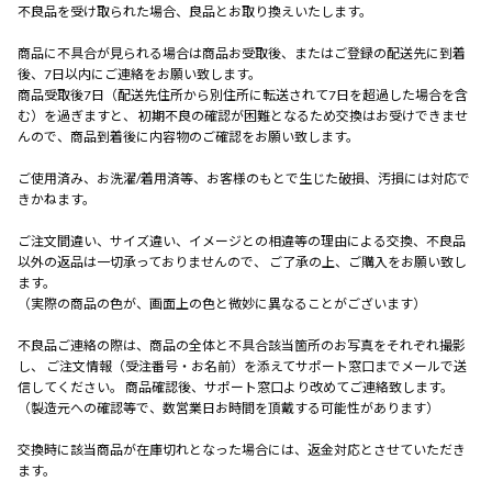
不良品を受け取られた場合、良品とお取り換えいたします。
商品に不具合が見られる場合は商品お受取後、またはご登録の配送先に到着
後、7日以内にご連絡をお願い致します。
商品受取後7日（配送先住所から別住所に転送されて7日を超過した場合を含
む）を過ぎますと、 初期不良の確認が困難となるため交換はお受けできませ
んので、商品到着後に内容物のご確認をお願い致します。
ご使用済み、お洗濯/着用済等、お客様のもとで生じた破損、汚損には対応で
きかねます。
ご注文間違い、サイズ違い、イメージとの相違等の理由による交換、不良品
以外の返品は一切承っておりませんので、 ご了承の上、ご購入をお願い致し
ます。
（実際の商品の色が、画面上の色と微妙に異なることがございます）
不良品ご連絡の際は、商品の全体と不具合該当箇所のお写真をそれぞれ撮影
し、 ご注文情報（受注番号・お名前）を添えてサポート窓口までメールで送
信してください。 商品確認後、サポート窓口より改めてご連絡致します。
（製造元への確認等で、数営業日お時間を頂戴する可能性があります）
交換時に該当商品が在庫切れとなった場合には、返金対応とさせていただき
ます。