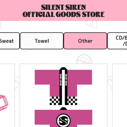
CD/B
Sweat
Towel
Other
/