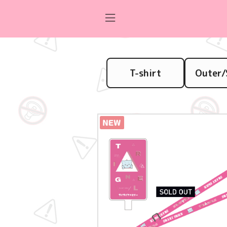
T-shirt
Outer/