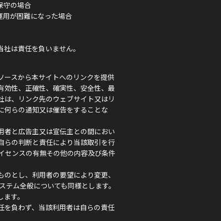
保守の場合
運用が困難になった場合
当社は責任を負いません。
ソースから本サイトへのリンクを提供
有効性、正確性、確実性、安全性、最
社は、リンク先のウェブサイト又はリ
に何らの通知又は催告をすることな
用者と広告主又は宣伝主との間におい
自らの判断と責任により当該取引を行
イセンスの有無その他の内容及び条件
ものとし、利用者の要望により変更、
ステム全般についても同様とします。
します。
任を負わず、当該利用者は自らの責任