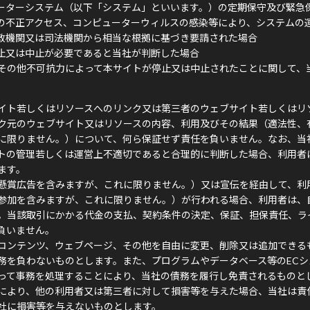
ーターシステム（以下「システム」といいます。）の定期保守及び緊急
の不正アクセス、コンピューターウィルスの感染等により、システムの
政機関又は司法機関から相当な根拠に基づき要請された場合
止又は中止が必要であると当社が判断した場合
その他不可抗力によって本サイトが停止又は中止されたことに関して、
イト若しくはリソースへのリンク又は第三者のウェブサイト若しくはリ
ク元のウェブサイト又はリソースの内容、利用及びその結果（適法性、
に限りません。）について、何ら保証せず責任を負いません。なお、当
トの管理若しくは運営上不適切であると合理的に判断した場合、利用者
ます。
懸賞広告を含みますが、これに限りません。）又は宣伝を経由して、利
参加を含みますが、これに限りません。）が行われる場合、利用者は、
。当該取引にかかる代金の支払、契約条件の決定、保証、担保責任、ラ
負いません。
コンテンツ、ウェブページ、その他を自由に変更、削除又は追加できる
務を負わないものとします。また、プログラムやデータベース等のECシ
って事務を処理することにより、当社の債務を履行し免責されるものと
により、他の利用者又は第三者に対して損害等を与えた場合、当社は責
社に損害等を与えないものとします。