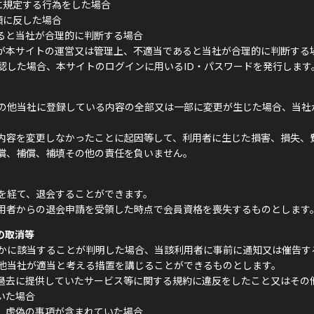
に規定する行為をした場合
項に反した場合
ると当社が合理的に判断する場合
が本サイトの運営又は管理上、不適当であると当社が合理的に判断する
認した場合、本サイトのログインに用いるID・パスワードを発行します
の他当社に登録している内容の全部又は一部に変更が生じた場合、当社
内容を変更しなかったことに起因等して、利用者に生じた損害、損失、
償、補償、補填その他の責任を負いません。
を経て、退会することができます。
用者からの退会申請を受領した時点で会員資格を喪失するものとします
の取消等
かに該当することが判明した場合、当該利用者に事前に通知又は催告す
他当社が適当と考える措置を講じることができるものとします。
過去に提供していたサービス等に関する規約に違反をしたこと又はその
いた場合
、虚偽の事項が含まれていた場合