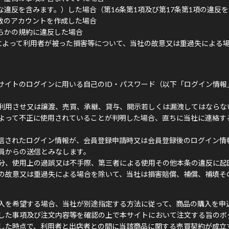
違反を含みます。）した場合（第16条第1項及び第17条第1項の違反
数のアカウントを作成した場合
らかの規約に違反した場合
によって利用者が被った損害等について、当社の故意又は重過失による
サイトのログインに用いる自己のID・パスワード（以下「ログイン情報
利用させ又は譲渡、売買、承継、貸与、開示若しくは漏洩してはならな
よって不正に使用されていることが判明した場合、直ちに当社に連絡す
信されたログイン情報が、会員登録申請時又は会員登録後のログイン情
員からの送信とみなします。
分、使用上の過誤又は不手際、第三者による使用その他本条の違反に起
の故意又は重過失による場合を除いて、当社は損害賠償、補償、補填そ
入を希望する場合、当社が別途指定する方法に従って、商品の購入を申
した事項及び注文内容等を確認の上で本サイトにおいて注文する旨のボ
した時点で、利用者と出店者との間に当該商品に関する売買契約が成立