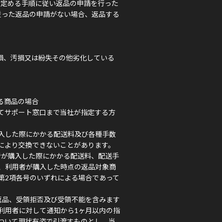
途定める手順に従い返品の申請を行った
従った返品の申請がない場合、返品する
損、汚損又は紛失その他劣化している
る商品の場合
てサポート窓口まで当社が指定する方
入した際にかかる配送料及び各種手数
により交換できないことがあります。
者が購入した際にかかる配送料、配送手
、利用者が購入した時点の返品対象商
第2項各号のいずれによる場合であって
返品、受領拒否及び受領不能を含みます
利用者に対して通知から1ヶ月以内の指
ついて現状有姿で引渡すものとし、当