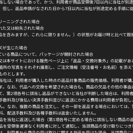
当しない場合であって、かつ、利用者が商品受領後7日以内に当社が別
。但し、返品申請がなされた日から7日以内に当社が別途定める手順に
リーニングされた場合
れた又は紛失された場合
品を含みますが、これらに限りません。）の状態がお届け時と比べて毀
ズが生じた場合
ている商品について、パッケージが開封された場合
又は本サイトにおける販売ページ上に「返品・交換対象外」の記載があ
箇所の写真をそれぞれ撮影し、ご注文情報（受注番号・お名前）を添え
ものとします。
当社は、利用者が購入した時点の返品対象商品の販売価格、利用者が購
す。なお、代品への交換を希望された場合も、商品の欠品その他の事由
て、第2項各号に該当し返品ができないと当社が判断した場合は、利用
手数料及び後払い決済手数料並びに返送にかかる費用は利用者が負担し
ん。なお、複数の商品を注文し、その一部を返品する場合においては、
料、配送手数料及び各種手数料は返金いたしません。
品を当社に返送した場合（第1項各号に定める場合に該当しない商品の
品を受領後遅滞なく利用者に対して通知し、当該商品の受け取りにつき
は、利用者から商品の受け取りに関する指示を受けた場合、当該商品に