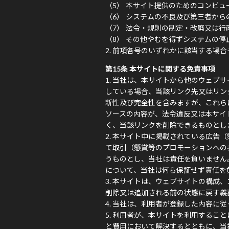
本サイト提供のためのコンピュ
システムの不良及び第三者から
法令・規則の制定・改廃又は行
その他やむを得ずシステムの停
前項各号のいずれかに該当する場合
第15条 本サイトに関する免責事項
当社は、本サイトから他のウェブサ
している場合、当該リンク先又はリン
新性及び完全性を含みますが、これら
ソースの内容が、法令違反又は本サイ
く、当該リンクを削除できるものとし
本サイト中に掲載されている広告（
て取引（懸賞等のプロモーションへの
うものとし、当社は責任を負いません
について、当社は何ら保証せず責任を
本サイトは、ウェブサイトの構成、
削除又は追加される前の状態に戻す義
当社は、利用者が登録した内容に従
利用者が、本サイトを利用すること
と費用において解決するとともに、当