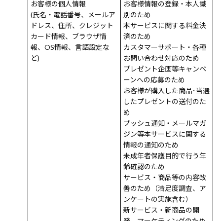
お客様の個人情報
お客様情報の登録・本人識
(氏名・電話番号、メールア
別のため
ドレス、住所、クレジット
本サービスに関する料金決
カード情報、ブラウザ情
済のため
報、OS情報、言語設定な
カスタマーサポート・各種
ど)
お問い合わせ対応のため
プレゼント企画等キャンペ
ーンへの応募のため
お客様が購入した商品･当選
したプレゼントの送付のた
め
プッシュ通知・メールマガ
ジン等本サービスに関する
情報の通知のため
未成年者保護目的で行う年
齢確認のため
サービス・商品等の内容改
善のため（満足度調査、ア
ンケートの実施含む）
新サービス・新商品の開
発、マーケティングのため