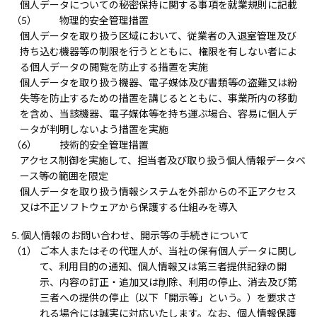
個人データについての秘密保持に関する事項を就業規則に記載
物理的安全管理措置
個人データを取り扱う区域において、従業者の入退室管理及び
持ち込む機器等の制限を行うとともに、権限を有しない者によ
る個人データの閲覧を防止する措置を実施
個人データを取り扱う機器、電子媒体及び書類等の盗難又は紛
失等を防止するための措置を講じるとともに、事業所内の移動
を含め、当該機器、電子媒体等を持ち運ぶ場合、容易に個人デ
ータが判明しないよう措置を実施
技術的安全管理措置
アクセス制御を実施して、担当者及び取り扱う個人情報データベ
ース等の範囲を限定
個人データを取り扱う情報システムを外部からの不正アクセス
又は不正ソフトウェアから保護する仕組みを導入
個人情報のお問い合わせ、開示等の手続きについて
ご本人またはその代理人が、当社の保有個人データに関し
て、利用目的の通知、個人情報又は第三者提供記録の開
示、内容の訂正・追加又は削除、利用の停止、消去及び第
三者への提供の停止（以下「開示等」という。）を要求さ
れる場合には誠実に対応いたします。なお、個人情報保護