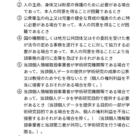
人の生命、身体又は財産の保護のために必要がある場合
であって、本人の同意を得ることが困難であるとき
公衆衛生の向上又は児童の健全な育成の推進のために特
に必要がある場合であって、本人の同意を得ることが困
難であるとき
国の機関若しくは地方公共団体又はその委託を受けた者
が法令の定める事務を遂行することに対して協力する必
要がある場合であって、本人の同意を得ることにより当
該事務の遂行に支障を及ぼすおそれがあるとき
当該個人情報取扱事業者が学術研究機関等である場合で
あって、当該個人データの提供が学術研究の成果の公表
又は教授のためやむを得ないとき（個人の権利利益を不
当に侵害するおそれがある場合を除く。）
当該個人情報取扱事業者が学術研究機関等である場合で
あって、当該個人データを学術研究目的で提供する必要
があるとき（当該個人データを提供する目的の一部が学
術研究目的である場合を含み、個人の権利利益を不当に
侵害するおそれがある場合を除く。）（当該個人情報取
扱事業者と当該第三者が共同して学術研究を行う場合に
限る。）。