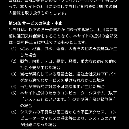
当社は、当社が別途定める「プライバシーポリシー」等に従
って、本サイトの利用に関連して当社が知り得た利用者の個
人情報を取り扱うものとします。
第14条 サービスの停止・中止
当社は、以下の各号の何れかに該当する場合、利用者に事
前に通知又は催告をすることなく、本サイトの提供の全部又
は一部を停止又は中止できるものとします。
火災、地震、洪水、落雷、大雪その他の天変地異が生
じた場合
戦争、内乱、テロ、暴動、騒擾、重大な疫病その他の
社会不安が生じた場合
当社が契約している電話会社、運送会社又はプロバイ
ダから適切なサービスを受けられなかった場合
当社が技術的に対応不可能な事由が生じた場合
本サイト提供のためのコンピューターシステム（以下
「システム」といいます。）の定期保守及び緊急保守
の場合
システムの不良及び第三者からの不正アクセス、コン
ピューターウィルスの感染等により、システムの運用
が困難になった場合