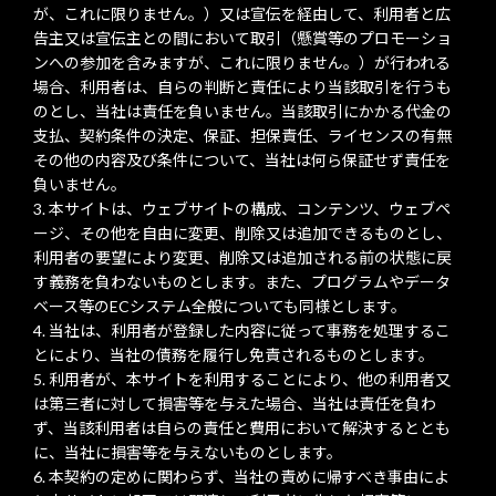
が、これに限りません。）又は宣伝を経由して、利用者と広
告主又は宣伝主との間において取引（懸賞等のプロモーショ
ンへの参加を含みますが、これに限りません。）が行われる
場合、利用者は、自らの判断と責任により当該取引を行うも
のとし、当社は責任を負いません。当該取引にかかる代金の
支払、契約条件の決定、保証、担保責任、ライセンスの有無
その他の内容及び条件について、当社は何ら保証せず責任を
負いません。
本サイトは、ウェブサイトの構成、コンテンツ、ウェブペ
ージ、その他を自由に変更、削除又は追加できるものとし、
利用者の要望により変更、削除又は追加される前の状態に戻
す義務を負わないものとします。また、プログラムやデータ
ベース等のECシステム全般についても同様とします。
当社は、利用者が登録した内容に従って事務を処理するこ
とにより、当社の債務を履行し免責されるものとします。
利用者が、本サイトを利用することにより、他の利用者又
は第三者に対して損害等を与えた場合、当社は責任を負わ
ず、当該利用者は自らの責任と費用において解決するととも
に、当社に損害等を与えないものとします。
本契約の定めに関わらず、当社の責めに帰すべき事由によ