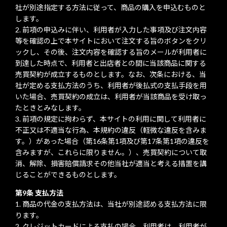
社が別途指定する方法に従って、商品の購入を申込むものと
します。
前項の申込みに伴い、利用者が入力した事項及び注文内容
等を確認の上で本サイトにおいて注文する旨のボタンをクリ
ックし、その後、注文内容を確認する旨のメールが利用者に
到達した時点で、利用者と出店者との間に当該商品に関する
売買契約が成立するものとします。なお、次条における、当
社が定める支払方法のうち、利用者が後払式の支払手段を用
いた場合、売買契約の成立は、利用者が当該商品を受け取っ
たときとみなします。
前項の規定に拘わらず、本サイトの利用に関して利用者に
不正又は不適当な行為、本規約の違反（軽微な違反を含みま
す。）があった場合（第16条第1項及び第17条第1項の違反を
含みますが、これらに限りません。）、売買契約について取
消、解除、損害賠償請求その他当社が適当と考える措置を講
じることができるものとします。
第9条 支払方法
商品の代金の支払方法は、当社が別途認める支払方法に限
ります。
クレジットカードによる支払の場合、利用者は、利用者が