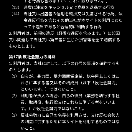
する行為も含みますが、これに限りません。）
過度に注文をキャンセル又は商品を返品する行為
当社又は出店者の信用を毀損又は失墜させる行為、法
令違反行為を含むその他当社が本サイトの利用にあた
って不適当であると合理的に判断する行為
利用者は、前項の違反（軽微な違反を含みます。）に起因
又は関連して当社又は第三者に生じた損害等を全て賠償する
ものとします。
第17条 反社会勢力の排除
利用者は、当社に対して、以下の各号の事項を確約するも
のとします。
自らが、暴力団、暴力団関係企業、総会屋若しくはこ
れらに準ずる者又はその構成員（以下「反社会勢力」
といいます。）ではないこと。
利用者が法人の場合、自らの役員（業務を執行する社
員、取締役、執行役又はこれらに準ずる者をいいま
す。）が反社会勢力ではないこと。
反社会勢力に自己の名義を利用させ、又は反社会勢力
の利益に供するために本サイトを利用するものではな
いこと。