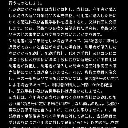
行うものとします。
返送にかかる費用は当社が負担し、当社は、利用者が購入
した時点の返品対象商品の販売価格、利用者が購入した際に
かかる配送料及び各種手数料を返還するか、又は代品に交換
します。なお、代品への交換を希望された場合も、商品の欠
品その他の事由により交換できないことがあります。
利用者が返品申請をした場合であって、第2項各号に該当し
返品ができないと当社が判断した場合は、利用者が購入した
際にかかる配送料、配送手数料、代引き手数料及びコンビニ
決済手数料及び後払い決済手数料並びに返送にかかる費用は
利用者が負担し、利用者が購入した時点の返品対象商品の販
売価格については返金できません。なお、複数の商品を注文
し、その一部を返品する場合においては、第2項各号のいずれ
による場合であっても、利用者が購入した際にかかる配送
料、配送手数料及び各種手数料は返金いたしません。
当社は、利用者が正当な理由なく商品を当社に返送した場
合（第1項各号に定める場合に該当しない商品の返品、受領拒
否及び受領不能を含みますが、これらに限りません。）、当
該商品を受領後遅滞なく利用者に対して通知し、当該商品の
受け取りにつき利用者に対して通知から1ヶ月以内の指示を求