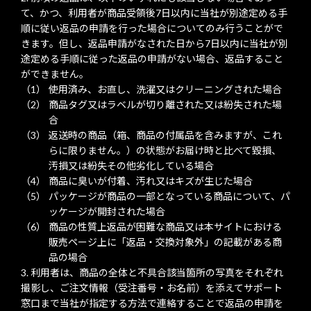
て、かつ、利用者が商品受領後7日以内に当社が別途定める手
順に従い返品の申請を行った場合についてのみ行うことがで
きます。但し、返品申請がなされた日から7日以内に当社が別
途定める手順に従った返品の申請がない場合、返品すること
ができません。
使用済み、お直し、洗濯又はクリーニングされた場合
商品タグ又はラベルが切り離された又は紛失された場
合
返送時の商品（箱、商品の付属品を含みますが、これ
らに限りません。）の状態がお届け時と比べて毀損、
汚損又は紛失その他劣化している場合
商品に臭いが付着、汚れ又はキズが生じた場合
パッケージが商品の一部となっている商品について、パ
ッケージが開封された場合
商品の性質上返品が困難な商品又は本サイトにおける
販売ページ上に「返品・交換対象外」の記載がある商
品の場合
利用者は、商品の全体と不具合該当箇所の写真をそれぞれ
撮影し、ご注文情報（受注番号・お名前）を添えてサポート
窓口まで当社が指定する方法で連絡することで返品の申請を