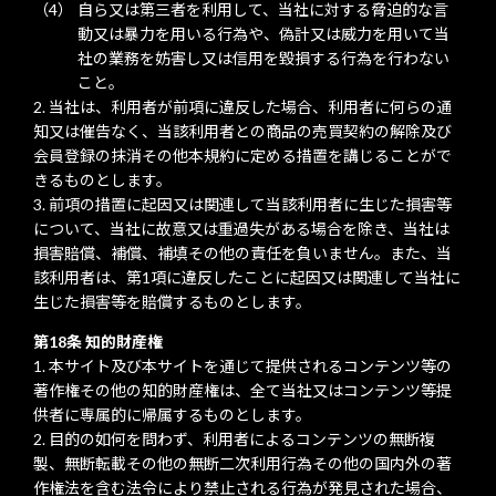
自ら又は第三者を利用して、当社に対する脅迫的な言
動又は暴力を用いる行為や、偽計又は威力を用いて当
社の業務を妨害し又は信用を毀損する行為を行わない
こと。
当社は、利用者が前項に違反した場合、利用者に何らの通
知又は催告なく、当該利用者との商品の売買契約の解除及び
会員登録の抹消その他本規約に定める措置を講じることがで
きるものとします。
前項の措置に起因又は関連して当該利用者に生じた損害等
について、当社に故意又は重過失がある場合を除き、当社は
損害賠償、補償、補填その他の責任を負いません。また、当
該利用者は、第1項に違反したことに起因又は関連して当社に
生じた損害等を賠償するものとします。
第18条 知的財産権
本サイト及び本サイトを通じて提供されるコンテンツ等の
著作権その他の知的財産権は、全て当社又はコンテンツ等提
供者に専属的に帰属するものとします。
目的の如何を問わず、利用者によるコンテンツの無断複
製、無断転載その他の無断二次利用行為その他の国内外の著
作権法を含む法令により禁止される行為が発見された場合、