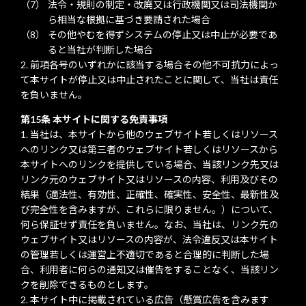
法令・規則の制定・改廃又は行政機関又は司法機関か
ら相当な根拠に基づき要請された場合
その他やむを得ずシステムの停止又は中止が必要であ
ると当社が判断した場合
前項各号のいずれかに該当する場合その他不可抗力によっ
て本サイトが停止又は中止されたことに関して、当社は責任
を負いません。
第15条 本サイトに関する免責事項
当社は、本サイトから他のウェブサイト若しくはリソース
へのリンク又は第三者のウェブサイト若しくはリソースから
本サイトへのリンクを提供している場合、当該リンク先又は
リンク元のウェブサイト又はリソースの内容、利用及びその
結果（適法性、有効性、正確性、確実性、安全性、最新性及
び完全性を含みますが、これらに限りません。）について、
何ら保証せず責任を負いません。なお、当社は、リンク先の
ウェブサイト又はリソースの内容が、法令違反又は本サイト
の管理若しくは運営上不適切であると合理的に判断した場
合、利用者に何らの通知又は催告をすることなく、当該リン
クを削除できるものとします。
本サイト中に掲載されている広告（懸賞広告を含みます