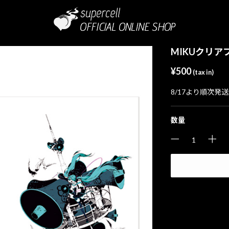
MIKUクリ
¥500
(tax in)
8/17より順次発
数量