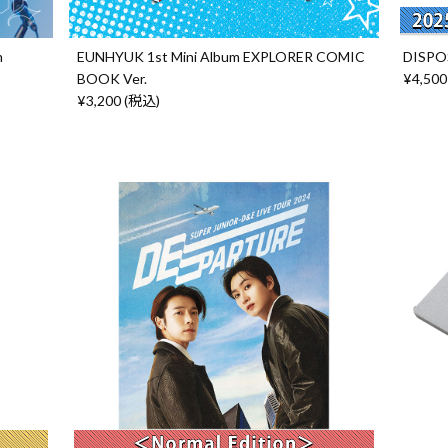
m
EUNHYUK 1st Mini Album EXPLORER COMIC
DISPO
BOOK Ver.
¥4,500
¥3,200 (税込)