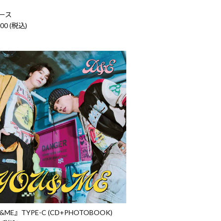
ース
000 (税込)
&ME』TYPE-C (CD+PHOTOBOOK)