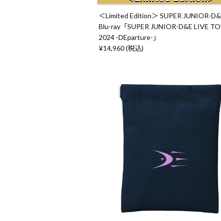
＜Limited Edition＞ SUPER JUNIOR-D&
Blu-ray「SUPER JUNIOR-D&E LIVE T
2024 -DEparture-」
¥14,960 (税込)