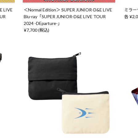
E LIVE
＜Normal Edition＞ SUPER JUNIOR-D&E LIVE
ミラー
OUR
Blu-ray「SUPER JUNIOR-D&E LIVE TOUR
各 ¥2,
2024 -DEparture-」
¥7,700 (税込)