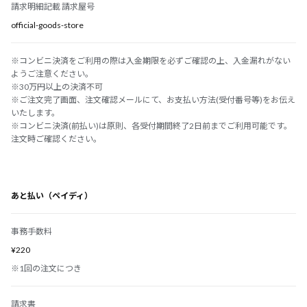
請求明細記載 請求屋号
official-goods-store
※コンビニ決済をご利用の際は入金期限を必ずご確認の上、入金漏れがない
ようご注意ください。
※30万円以上の決済不可
※ご注文完了画面、注文確認メールにて、お支払い方法(受付番号等)をお伝え
いたします。
※コンビニ決済(前払い)は原則、各受付期間終了2日前までご利用可能です。
注文時ご確認ください。
あと払い（ペイディ）
事務手数料
¥220
※1回の注文につき
請求書