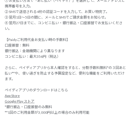
① お支払い方法で「あと払い（ペイディ）」を選択して、メールアドレスと
携帯番号を入力。
② SMSで送信される4桁の認証コードを入力して、お買い物完了。
③ 翌月1日～5日の間に、メールとSMSでご請求金額をお知らせ。
④ 翌月27日までに、コンビニ払い・銀行振込・口座振替でお支払いくださ
い。
【Paidyご利用代金お支払い時の手数料】
口座振替：無料
銀行振込：金融機関により異なります
コンビニ払い：最大356円（税込）
さらに、ペイディアプリから本人確認をすると、分割手数料無料*の３回あと
払い**や、 使い過ぎを防止する予算設定など、便利な機能をご利用いただけ
ます。
ペイディアプリのダウンロードはこちら
App Store
Google Play ストア
*銀行振込・口座振替のみ無料
**1回のご利用金額が3,000円以上の場合のみ利用可能