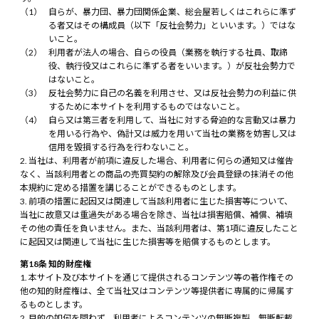
自らが、暴力団、暴力団関係企業、総会屋若しくはこれらに準ず
る者又はその構成員（以下「反社会勢力」といいます。）ではな
いこと。
利用者が法人の場合、自らの役員（業務を執行する社員、取締
役、執行役又はこれらに準ずる者をいいます。）が反社会勢力で
はないこと。
反社会勢力に自己の名義を利用させ、又は反社会勢力の利益に供
するために本サイトを利用するものではないこと。
自ら又は第三者を利用して、当社に対する脅迫的な言動又は暴力
を用いる行為や、偽計又は威力を用いて当社の業務を妨害し又は
信用を毀損する行為を行わないこと。
当社は、利用者が前項に違反した場合、利用者に何らの通知又は催告
なく、当該利用者との商品の売買契約の解除及び会員登録の抹消その他
本規約に定める措置を講じることができるものとします。
前項の措置に起因又は関連して当該利用者に生じた損害等について、
当社に故意又は重過失がある場合を除き、当社は損害賠償、補償、補填
その他の責任を負いません。また、当該利用者は、第1項に違反したこと
に起因又は関連して当社に生じた損害等を賠償するものとします。
第18条 知的財産権
本サイト及び本サイトを通じて提供されるコンテンツ等の著作権その
他の知的財産権は、全て当社又はコンテンツ等提供者に専属的に帰属す
るものとします。
目的の如何を問わず、利用者によるコンテンツの無断複製、無断転載