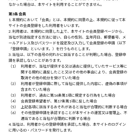
なかった場合は、本サイトを利用することができません。
第3条 会員
本規約において「会員」とは、本規約に同意の上、本規約に従って本
サイトの会員登録をした利用者をいいます。
利用者は、本規約に同意した上で、本サイトの会員登録ページから、
当社が別途指定する方法に従い、自らの性別、生年月日、郵便番号、メ
ールアドレス及びパスワードを設定及び入力して会員登録の申請（以下
「登録申請」といいます。）を行うものとします。
当社は、以下の各号の何れかに該当することが判明した場合、登録申
請を承認しないことがあります。
利用者が、当社が提供する又は過去に提供していたサービス等に
関する規約に違反したこと又はその他の事由により、会員登録の
取消その他の処分を受けていた場合
利用者が登録申請に際して当社に提供した内容に、虚偽の事項が
含まれていた場合
利用者が、過去に第16条第1項に規定する行為をした場合
会員登録希望者が、第17条第1項に反した場合
上記各項に該当するおそれがあると当社が合理的に判断する場合
その他登録申請を承認することが本サイトの運営又は管理上、不
適当であると当社が合理的に判断する場合
当社は、利用者からの登録申請を承認した場合、本サイトのログイン
に用いるID・パスワードを発行します。