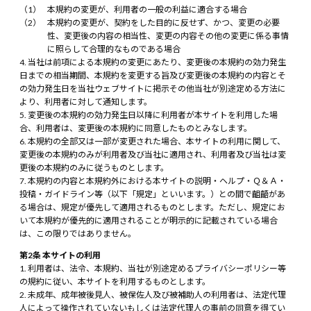
本規約の変更が、利用者の一般の利益に適合する場合
本規約の変更が、契約をした目的に反せず、かつ、変更の必要
性、変更後の内容の相当性、変更の内容その他の変更に係る事情
に照らして合理的なものである場合
当社は前項による本規約の変更にあたり、変更後の本規約の効力発生
日までの相当期間、本規約を変更する旨及び変更後の本規約の内容とそ
の効力発生日を当社ウェブサイトに掲示その他当社が別途定める方法に
より、利用者に対して通知します。
変更後の本規約の効力発生日以降に利用者が本サイトを利用した場
合、利用者は、変更後の本規約に同意したものとみなします。
本規約の全部又は一部が変更された場合、本サイトの利用に関して、
変更後の本規約のみが利用者及び当社に適用され、利用者及び当社は変
更後の本規約のみに従うものとします。
本規約の内容と本規約外における本サイトの説明・ヘルプ・Ｑ＆Ａ・
投稿・ガイドライン等（以下「規定」といいます。）との間で齟齬があ
る場合は、規定が優先して適用されるものとします。ただし、規定にお
いて本規約が優先的に適用されることが明示的に記載されている場合
は、この限りではありません。
第2条 本サイトの利用
利用者は、法令、本規約、当社が別途定めるプライバシーポリシー等
の規約に従い、本サイトを利用するものとします。
未成年、成年被後見人、被保佐人及び被補助人の利用者は、法定代理
人によって操作されていないもしくは法定代理人の事前の同意を得てい