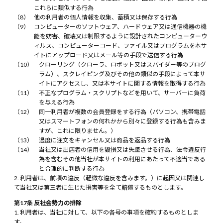
これらに類似する行為
他の利用者の個人情報を収集、蓄積又は保存する行為
コンピューターのソフトウェア、ハードウェア又は通信機器の機
能を妨害、破壊又は制限するように設計されたコンピューターウ
ィルス、コンピューターコード、ファイル又はプログラムを本サ
イトにアップロード又はメール等の手段で送信する行為
クローリング（クローラ、ロボット又はスパイダー等のプログ
ラム）、スクレイピング及びその他の類似の手段によって本サ
イトにアクセスし、又は本サイトに関する情報を取得する行為
不正なプログラム・スクリプトなどを用いて、サーバーに負荷
を与える行為
同一利用者が複数の会員登録をする行為（パソコン、携帯電話
又はスマートフォンの何れかから別々に登録する行為も含みま
すが、これに限りません。）
過度に注文をキャンセル又は商品を返品する行為
当社又は出店者の信用を毀損又は失墜させる行為、法令違反行
為を含むその他当社が本サイトの利用にあたって不適当である
と合理的に判断する行為
利用者は、前項の違反（軽微な違反を含みます。）に起因又は関連し
て当社又は第三者に生じた損害等を全て賠償するものとします。
第17条 反社会勢力の排除
利用者は、当社に対して、以下の各号の事項を確約するものとしま
す。