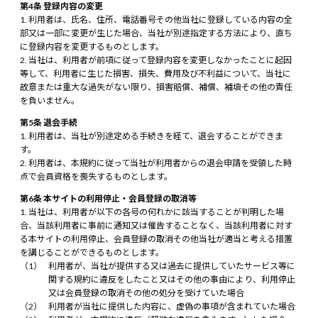
第4条 登録内容の変更
利用者は、氏名、住所、電話番号その他当社に登録している内容の全
部又は一部に変更が生じた場合、当社が別途指定する方法により、直ち
に登録内容を変更するものとします。
当社は、利用者が前項に従って登録内容を変更しなかったことに起因
等して、利用者に生じた損害、損失、費用及び不利益について、当社に
故意または重大な過失がない限り、損害賠償、補償、補填その他の責任
を負いません。
第5条 退会手続
利用者は、当社が別途定める手続きを経て、退会することができま
す。
利用者は、本規約に従って当社が利用者からの退会申請を受領した時
点で会員資格を喪失するものとします。
第6条 本サイトの利用停止・会員登録の取消等
当社は、利用者が以下の各号の何れかに該当することが判明した場
合、当該利用者に事前に通知又は催告することなく、当該利用者に対す
る本サイトの利用停止、会員登録の取消その他当社が適当と考える措置
を講じることができるものとします。
利用者が、当社が提供する又は過去に提供していたサービス等に
関する規約に違反をしたこと又はその他の事由により、利用停止
又は会員登録の取消その他の処分を受けていた場合
利用者が当社に提供した内容に、虚偽の事項が含まれていた場合