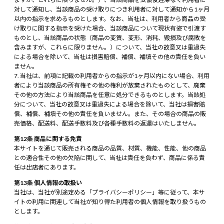
対して通知し、当該商品の受け取りにつき利用者に対して通知から1ヶ月
以内の指示を求めるものとします。なお、当社は、利用者から商品の受
け取りに関する指示を受けた場合、当該商品について現状有姿で引渡す
ものとし、当該商品の状態（商品の変質、変形、消耗、毀損及び腐敗を
含みますが、これらに限りません。）について、当社の故意又は重過失
による場合を除いて、当社は損害賠償、補償、補填その他の責任を負い
ません。
当社は、前項に記載の利用者からの指示が1ヶ月以内にない場合、利用
者により当該商品の所有権その他の権利が放棄されたものとして、廃棄
その他の方法により当該商品を任意に処分できるものとします。当該処
分について、当社の故意又は重過失による場合を除いて、当社は損害賠
償、補償、補填その他の責任を負いません。また、その場合の商品の販
売価格、配送料、配送手数料及び各種手数料の返還はいたしません。
第12条 商品に関する免責
本サイトを通じて販売される商品の品質、材質、機能、性能、他の商品
との適合性その他の欠陥に関して、当社は責任を負わず、商品に係る責
任は出店者にあります。
第13条 個人情報の取扱い
当社は、当社が別途定める「プライバシーポリシー」等に従って、本サ
イトの利用に関連して当社が知り得た利用者の個人情報を取り扱うもの
とします。