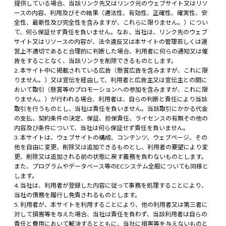
提供している場合、当該リンク先又はリンク元のウェブサイト又はリソ
ースの内容、利用及びその結果（適法性、有効性、正確性、確実性、安
全性、最新性及び完全性を含みますが、これらに限りません。）につい
て、何ら保証せず責任を負いません。なお、当社は、リンク先のウェブ
サイト又はリソースの内容が、法令違反又は本サイトの管理若しくは運
営上不適切であると合理的に判断した場合、利用者に何らの通知又は催
告をすることなく、当該リンクを削除できるものとします。
本サイト中に掲載されている広告（懸賞広告を含みますが、これに限
りません。）又は宣伝を経由して、利用者と広告主又は宣伝主との間に
おいて取引（懸賞等のプロモーションへの参加を含みますが、これに限
りません。）が行われる場合、利用者は、自らの判断と責任により当該
取引を行うものとし、当社は責任を負いません。当該取引にかかる代金
の支払、契約条件の決定、保証、担保責任、ライセンスの有無その他の
内容及び条件について、当社は何ら保証せず責任を負いません。
本サイトは、ウェブサイトの構成、コンテンツ、ウェブページ、その
他を自由に変更、削除又は追加できるものとし、利用者の要望により変
更、削除又は追加される前の状態に戻す義務を負わないものとします。
また、プログラムやデータベース等のECシステム全般についても同様と
します。
当社は、利用者が登録した内容に従って事務を処理することにより、
当社の債務を履行し免責されるものとします。
利用者が、本サイトを利用することにより、他の利用者又は第三者に
対して損害等を与えた場合、当社は責任を負わず、当該利用者は自らの
責任と費用において解決するとともに、当社に損害等を与えないものと