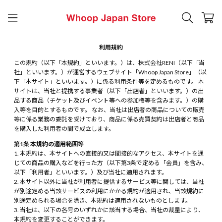
利用規約
この規約（以下「本規約」といいます。）は、株式会社RENI（以下「当
社」といいます。）が運営するウェブサイト「Whoop Japan Store」（以
下「本サイト」といいます。）に係る利用条件等を定めるものです。 本
サイトは、当社と提携する事業者（以下「出店者」といいます。）の出
品する商品（チケット及びイベント等への参加権等を含みます。）の購
入等を目的とするものです。 なお、当社は出店者の商品についての販売
等に係る業務の委託を受けており、商品に係る売買契約は出店者と商品
を購入した利用者の間で成立します。
第1条 本規約の適用範囲等
本規約は、本サイトへの直接的又は間接的なアクセス、本サイトを通
じての商品の購入などを行った方（以下第3条で定める「会員」を含み、
以下「利用者」といいます。）及び当社に適用されます。
本サイト以外に当社が利用者に提供するサービス等に関しては、当社
が別途定める当該サービスの利用にかかる規約が適用され、当該規約に
別途定められる場合を除き、本規約は適用されないものとします。
当社は、以下の各号のいずれかに該当する場合、当社の裁量により、
本規約を変更することができます。