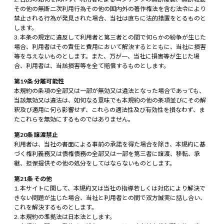
その他の無断二次利用行為その他の国内外の著作権法を含む法令により
禁止される行為が発見された場合、当社は直ちに法的措置をとるものと
します。
本条の規定に違反して利用者と第三者との間で何らかの紛争が生じた
場合、利用者はその責任と費用において解決するとともに、当社に損害
等を与えないものとします。また、万が一、当社に損害等が生じた場
合、利用者は、当該損害等を全て賠償するものとします。
第19条 分離可能性
本規約の条項の全部又は一部が無効又は違法となった場合であっても、
当該無効又は違法は、如何なる意味でも本規約の他の条項並びにその解
釈及び適用に何ら影響せず、これらの適法性及び有効性を損なわず、ま
たこれらを無効にするものではありません。
第20条 譲渡禁止
利用者は、当社の書面による事前の承諾を得た場合を除き、本規約に基
づく権利義務又は債権債務の全部又は一部を第三者に譲渡、移転、承
継、担保提供その他の処分をしてはならないものとします。
第21条 その他
本サイトに関して、本規約又は当社の指導若しくは対応により解決で
きない問題が生じた場合、当社と利用者との間で双方誠実に話し合い、
これを解決するものとします。
本規約の準拠法は日本法とします。