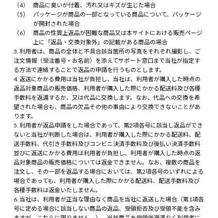
商品に臭いが付着、汚れ又はキズが生じた場合
パッケージが商品の一部となっている商品について、パッケージ
が開封された場合
商品の性質上返品が困難な商品又は本サイトにおける販売ページ
上に「返品・交換対象外」の記載がある商品の場合
利用者は、商品の全体と不具合該当箇所の写真をそれぞれ撮影し、ご
注文情報（受注番号・お名前）を添えてサポート窓口まで当社が指定す
る方法で連絡することで返品の申請を行うものとします。
返送にかかる費用は当社が負担し、当社は、利用者が購入した時点の
返品対象商品の販売価格、利用者が購入した際にかかる配送料及び各種
手数料を返還するか、又は代品に交換します。なお、代品への交換を希
望された場合も、商品の欠品その他の事由により交換できないことがあ
ります。
利用者が返品申請をした場合であって、第2項各号に該当し返品ができ
ないと当社が判断した場合は、利用者が購入した際にかかる配送料、配
送手数料、代引き手数料及びコンビニ決済手数料及び後払い決済手数料
並びに返送にかかる費用は利用者が負担し、利用者が購入した時点の返
品対象商品の販売価格については返金できません。なお、複数の商品を
注文し、その一部を返品する場合においては、第2項各号のいずれによる
場合であっても、利用者が購入した際にかかる配送料、配送手数料及び
各種手数料は返金いたしません。
当社は、利用者が正当な理由なく商品を当社に返送した場合（第1項各
号に定める場合に該当しない商品の返品、受領拒否及び受領不能を含み
ますが、これらに限りません。）、当該商品を受領後遅滞なく利用者に