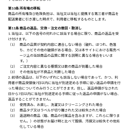
第10条 所有権の移転
商品の所有権及び危険負担は、当社又は当社と提携する第三者が商品を
配送業者に引き渡した時点で、利用者に移転するものとします。
第11条 商品の返品、交換・注文の撤回・取消し
当社は、以下の各号の何れかに該当する場合に限り、商品の返品を受
け付けます。
商品の品質が契約内容に適合しない場合（破れ、ほつれ、色落
ち、カビその他の破損がある場合、又は本サイトにおける販売ペ
ージ上の当該商品の品質に関する説明と異なる場合をいいま
す。）
ご注文内容と異なる種類又は数の商品が到着した場合
その他当社が不良品と判断した場合
前項の返品は、以下のいずれにも該当しない場合であって、かつ、利
用者が商品受領後7日以内に当社が別途定める手順に従い返品の申請を行
った場合についてのみ行うことができます。但し、返品申請がなされた
日から7日以内に当社が別途定める手順に従った返品の申請がない場合、
返品することができません。
使用済み、お直し、洗濯又はクリーニングされた場合
商品タグ又はラベルが切り離された又は紛失された場合
返送時の商品（箱、商品の付属品を含みますが、これらに限りま
せん。）の状態がお届け時と比べて毀損、汚損又は紛失その他劣
化している場合