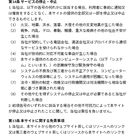
第14条 サービスの停止・中止
当社は、以下の各号の何れかに該当する場合、利用者に事前に通知又
は催告をすることなく、本サイトの提供の全部又は一部を停止又は中止
できるものとします。
火災、地震、洪水、落雷、大雪その他の天変地異が生じた場合
戦争、内乱、テロ、暴動、騒擾、重大な疫病その他の社会不安が
生じた場合
当社が契約している電話会社、運送会社又はプロバイダから適切
なサービスを受けられなかった場合
当社が技術的に対応不可能な事由が生じた場合
本サイト提供のためのコンピューターシステム（以下「システ
ム」といいます。）の定期保守及び緊急保守の場合
システムの不良及び第三者からの不正アクセス、コンピューター
ウィルスの感染等により、システムの運用が困難になった場合
法令・規則の制定・改廃又は行政機関又は司法機関から相当な根
拠に基づき要請された場合
その他やむを得ずシステムの停止又は中止が必要であると当社が
判断した場合
前項各号のいずれかに該当する場合その他不可抗力によって本サイト
が停止又は中止されたことに関して、当社は責任を負いません。
第15条 本サイトに関する免責事項
当社は、本サイトから他のウェブサイト若しくはリソースへのリンク
又は第三者のウェブサイト若しくはリソースから本サイトへのリンクを