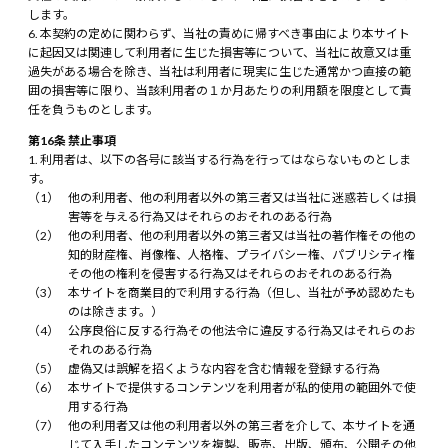
します。
本契約の定めに関わらず、当社の責めに帰すべき事由により本サイト
に起因又は関連して利用者に生じた損害等について、当社に故意又は重
過失がある場合を除き、当社は利用者に現実に生じた通常かつ直接の範
囲の損害等に限り、当該利用者の１か月あたりの利用額を限度として責
任を負うものとします。
第16条 禁止事項
利用者は、以下の各号に該当する行為を行ってはならないものとしま
す。
他の利用者、他の利用者以外の第三者又は当社に迷惑若しくは損
害等を与える行為又はそれらのおそれのある行為
他の利用者、他の利用者以外の第三者又は当社の著作権その他の
知的財産権、肖像権、人格権、プライバシー権、パブリシティ権
その他の権利を侵害する行為又はそれらのおそれのある行為
本サイトを商業目的で利用する行為（但し、当社が予め認めたも
のは除きます。）
公序良俗に反する行為その他法令に違反する行為又はそれらのお
それのある行為
虚偽又は誤解を招くような内容を含む情報を登録する行為
本サイトで提供するコンテンツを利用者が私的使用の範囲外で使
用する行為
他の利用者又は他の利用者以外の第三者を介して、本サイトを通
じて入手したコンテンツを複製、販売、出版、頒布、公開その他