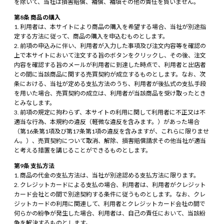
を除いて、当社は損害賠償、補償、補填その他の責任を負いません。
第8条 商品の購入
利用者は、本サイトにより商品の購入を希望する場合、当社が別途指
定する方法に従って、商品の購入を申込むものとします。
前項の申込みに伴い、利用者が入力した事項及び注文内容等を確認の
上で本サイトにおいて注文する旨のボタンをクリックし、その後、注文
内容を確認する旨のメールが利用者に到達した時点で、利用者と出店者
との間に当該商品に関する売買契約が成立するものとします。なお、次
条における、当社が定める支払方法のうち、利用者が後払式の支払手段
を用いた場合、売買契約の成立は、利用者が当該商品を受け取ったとき
とみなします。
前項の規定に拘わらず、本サイトの利用に関して利用者に不正又は不
適当な行為、本規約の違反（軽微な違反を含みます。）があった場合
（第16条第1項及び第17条第1項の違反を含みますが、これらに限りませ
ん。）、売買契約について取消、解除、損害賠償請求その他当社が適当
と考える措置を講じることができるものとします。
第9条 支払方法
商品の代金の支払方法は、当社が別途認める支払方法に限ります。
クレジットカードによる支払の場合、利用者は、利用者がクレジット
カード会社との間で別途契約する条件に従うものとします。なお、クレ
ジットカードの利用に関連して、利用者とクレジットカード会社の間で
何らかの紛争が発生した場合、利用者は、自己の責任において、当該紛
争を解決するものとします。