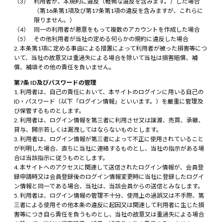
利用者が、本規約に違反（軽微な違反を含みます。）した場合
（第16条第1項及び第17条第1項の違反を含みますが、これらに
限りません。）
同一の利用者が悪意をもって複数のアカウントを作成した場合
その他利用者が当社の定める何らかの規約に違反した場合
本条第1項に定める事由による措置によって利用者が被った損害等につ
いて、当社の故意又は重過失による場合を除いて当社は損害賠償、補
償、補填その他の責任を負いません。
第7条 ID及びパスワードの管理
利用者は、自己の責任において、本サイトのログインに用いる自己の
ID・パスワード（以下「ログイン情報」といいます。）を厳重に管理及
び保管するものとします。
利用者は、ログイン情報を第三者に利用させ又は譲渡、売買、承継、
貸与、開示若しくは漏洩してはならないものとします。
利用者は、ログイン情報が第三者によって不正に使用されていること
が判明した場合、直ちに当社に連絡するものとし、当社の指示がある場
合は当該指示に従うものとします。
本サイトへのアクセスに関連して送信されたログイン情報が、会員登
録申請時又は会員登録後のログイン情報変更時に当社に登録したログイ
ン情報と同一である場合、当社は、当該会員からの送信とみなします。
利用者は、ログイン情報の管理不十分、使用上の過誤又は不手際、第
三者による使用その他本条の違反に起因又は関連して利用者に生じた損
害等につき自ら責任を負うものとし、当社の故意又は重過失による場合