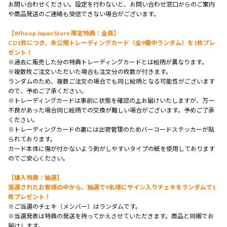
お問い合わせください。設定を行わないと、お問い合わせ窓口からのご案内
や商品発送のご連絡も受信できない場合がございます。
【Whoop Japan Store 限定特典：全員】
CD1枚につき、未公開トレーディングカード（全9種中ランダム）を1枚プレ
ゼント！
※過去に販売した分の特典トレーディングカードとは絵柄が異なります。
※複数枚ご注文いただいた場合も注文分の枚数が付きます。
ランダムのため、複数ご注文の場合でも同じ絵柄となる可能性がございます
ので、予めご了承ください。
※トレーディングカードは事前に状態を確認の上お届けいたしますが、万一
不良があった場合同じ絵柄での交換が難しい場合がございます。予めご了承
ください。
※トレーディングカードの裏には出荷管理のためバーコードステッカーが貼
られております。
カード本体に傷が付かないよう剥がしやすいタイプの紙を使用しております
のでご安心ください。
【購入特典：抽選】
落選されたお客様の中から、抽選で9名様にサイン入りチェキをランダムで1
枚プレゼント！
※ご当選のチェキ（メンバー）はランダムです。
※当選発表は特典の発送を持ってかえさせていただきます。商品と同梱でお
届けします。