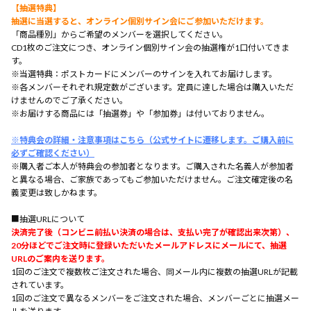
【抽選特典】
抽選に当選すると、オンライン個別サイン会にご参加いただけます。
「商品種別」からご希望のメンバーを選択してください。
CD1枚のご注文につき、オンライン個別サイン会の抽選権が1口付いてきま
す。
※当選特典：ポストカードにメンバーのサインを入れてお届けします。
※各メンバーそれぞれ規定数がございます。定員に達した場合は購入いただ
けませんのでご了承ください。
※お届けする商品には「抽選券」や「参加券」は付いておりません。
※特典会の詳細・注意事項はこちら（公式サイトに遷移します。ご購入前に
必ずご確認ください）
※購入者ご本人が特典会の参加者となります。ご購入された名義人が参加者
と異なる場合、ご家族であってもご参加いただけません。ご注文確定後の名
義変更は致しかねます。
■抽選URLについて
決済完了後（コンビニ前払い決済の場合は、支払い完了が確認出来次第）、
20分ほどでご注文時に登録いただいたメールアドレスにメールにて、抽選
URLのご案内を送ります。
1回のご注文で複数枚ご注文された場合、同メール内に複数の抽選URLが記載
されています。
1回のご注文で異なるメンバーをご注文された場合、メンバーごとに抽選メー