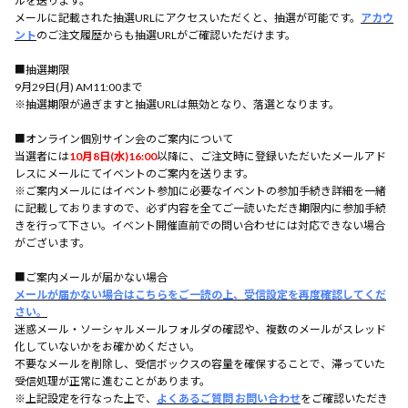
ルを送ります。
メールに記載された抽選URLにアクセスいただくと、抽選が可能です。
アカウ
ント
のご注文履歴からも抽選URLがご確認いただけます。
■抽選期限
9月29日(月) AM11:00まで
※抽選期限が過ぎますと抽選URLは無効となり、落選となります。
■オンライン個別サイン会のご案内について
当選者には
10月8日(水)16:00
以降に、ご注文時に登録いただいたメールアド
レスにメールにてイベントのご案内を送ります。
※ご案内メールにはイベント参加に必要なイベントの参加手続き詳細を一緒
に記載しておりますので、必ず内容を全てご一読いただき期限内に参加手続
きを行って下さい。イベント開催直前での問い合わせには対応できない場合
がございます。
■ご案内メールが届かない場合
メールが届かない場合はこちらをご一読の上、受信設定を再度確認してくだ
さい。
迷惑メール・ソーシャルメールフォルダの確認や、複数のメールがスレッド
化していないかをお確かめください。
不要なメールを削除し、受信ボックスの容量を確保することで、滞っていた
受信処理が正常に進むことがあります。
※上記設定を行なった上で、
よくあるご質問 お問い合わせ
をご確認いただき