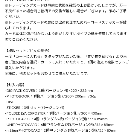
※トレーディングカードは事前に状態を確認の上お届けいたしますが、万一
不良があった場合同じ絵柄での交換が難しい場合がございます。予めご了承
ください。
※トレーディングカードの裏には出荷管理のためバーコードステッカーが貼
られております。
カード本体に傷が付かないよう剥がしやすいタイプの紙を使用しております
のでご安心ください。
【複数セットご注文の場合】
一度「カートに入れる」をタップいただいた後、「買い物を続ける」より再
度ご注文内容を選択・カートに入れていただくと、1回の注文で複数セットご
購入いただけます。
同様に、他のセットも合わせてご購入いただけます。
【封入内容】
- DIGIPACK COVER：1種(バージョン別) / 225 × 225mm
- PHOTOBOOK：1種(バージョン別) / 200 × 200mm / 36p
- DISC
- STICKER：3種セット(バージョン別)
- FOLDED LYAICS POSTER：1種(バージョン別) / 300 × 400mm
- PHOTOCARD：14種中ランダム2枚(バージョン別) / 55 × 85mm
- UNIT PHOTOCARD：6種中ランダム1枚(バージョン別) / 55 × 85mm
- n.SSign PHOTOCARD：2種中ランダム1枚(バージョン別) / 55 × 85mm