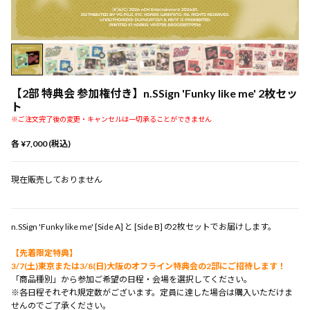
【2部 特典会 参加権付き】n.SSign 'Funky like me' 2枚セッ
ト
※ご注文完了後の変更・キャンセルは一切承ることができません
各 ¥7,000 (税込)
現在販売しておりません
n.SSign 'Funky like me' [Side A] と [Side B] の2枚セットでお届けします。
【先着限定特典】
3/7(土)東京または3/8(日)大阪のオフライン特典会の2部にご招待します！
「商品種別」から参加ご希望の日程・会場を選択してください。
※各日程それぞれ規定数がございます。定員に達した場合は購入いただけま
せんのでご了承ください。