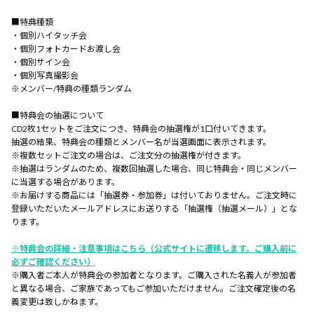
■特典種類
・個別ハイタッチ会
・個別フォトカードお渡し会
・個別サイン会
・個別写真撮影会
※メンバー/特典の種類ランダム
■特典会の抽選について
CD2枚1セットをご注文につき、特典会の抽選権が1口付いてきます。
抽選の結果、特典会の種類とメンバー名が当選画面に表示されます。
※複数セットご注文の場合は、ご注文分の抽選権が付きます。
※抽選はランダムのため、複数回抽選した場合、同じ特典会・同じメンバー
に当選する場合があります。
※お届けする商品には「抽選券・参加券」は付いておりません。ご注文時に
登録いただいたメールアドレスにお送りする「抽選権（抽選メール）」とな
ります。
※特典会の詳細・注意事項はこちら（公式サイトに遷移します。ご購入前に
必ずご確認ください）
※購入者ご本人が特典会の参加者となります。ご購入された名義人が参加者
と異なる場合、ご家族であってもご参加いただけません。ご注文確定後の名
義変更は致しかねます。