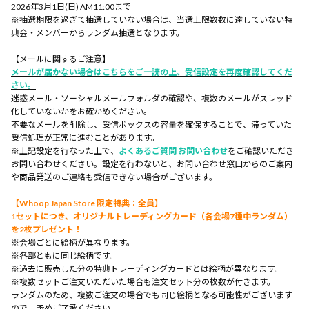
2026年3月1日(日) AM11:00まで
※抽選期限を過ぎて抽選していない場合は、当選上限数数に達していない特
典会・メンバーからランダム抽選となります。
【メールに関するご注意】
メールが届かない場合はこちらをご一読の上、受信設定を再度確認してくだ
さい。
迷惑メール・ソーシャルメールフォルダの確認や、複数のメールがスレッド
化していないかをお確かめください。
不要なメールを削除し、受信ボックスの容量を確保することで、滞っていた
受信処理が正常に進むことがあります。
※上記設定を行なった上で、
よくあるご質問 お問い合わせ
をご確認いただき
お問い合わせください。設定を行わないと、お問い合わせ窓口からのご案内
や商品発送のご連絡も受信できない場合がございます。
【Whoop Japan Store 限定特典：全員】
1セットにつき、オリジナルトレーディングカード（各会場7種中ランダム）
を2枚プレゼント！
※会場ごとに絵柄が異なります。
※各部ともに同じ絵柄です。
※過去に販売した分の特典トレーディングカードとは絵柄が異なります。
※複数セットご注文いただいた場合も注文セット分の枚数が付きます。
ランダムのため、複数ご注文の場合でも同じ絵柄となる可能性がございます
ので、予めご了承ください。