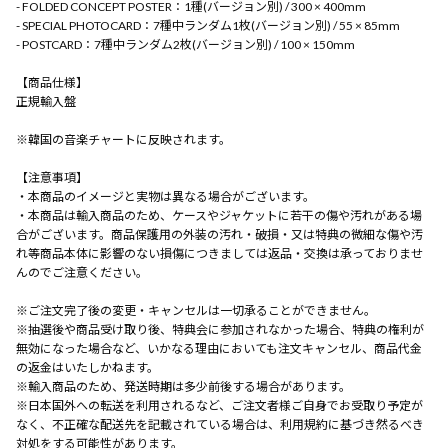
- FOLDED CONCEPT POSTER：1種(バージョン別) / 300 × 400mm
- SPECIAL PHOTOCARD：7種中ランダム1枚(バージョン別) / 55 × 85mm
- POSTCARD：7種中ランダム2枚(バージョン別) / 100 × 150mm
【商品仕様】
正規輸入盤
※韓国の音楽チャートに反映されます。
【注意事項】
・本商品のイメージと実物は異なる場合がございます。
・本商品は輸入商品のため、ケースやジャケットに若干の傷や汚れがある場
合がございます。商品保護用の外装の汚れ・破損・又は特典の微細な傷や汚
れ等商品本体に影響のない損傷につきましては返品・交換は承っておりませ
んのでご注意ください。
※ご注文完了後の変更・キャンセルは一切承ることができません。
※抽選後や商品受け取り後、特典会に参加されなかった場合、特典の権利が
無効になった場合など、いかなる理由においても注文キャンセル、商品代金
の返金はいたしかねます。
※輸入商品のため、発送時期は多少前後する場合があります。
※日本国外への転送を利用されるなど、ご注文者様ご自身でお受取り予定が
なく、不正確な配送先を記載されている場合は、利用規約に基づき然るべき
対処をする可能性があります。