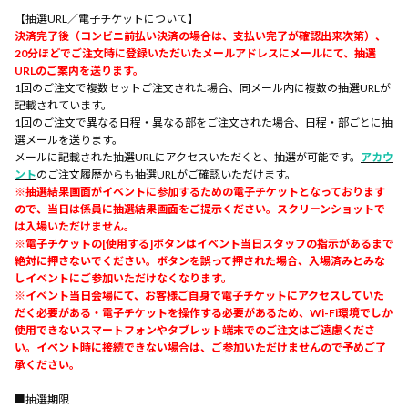
【抽選URL／電子チケットについて】
決済完了後（コンビニ前払い決済の場合は、支払い完了が確認出来次第）、
20分ほどでご注文時に登録いただいたメールアドレスにメールにて、抽選
URLのご案内を送ります。
1回のご注文で複数セットご注文された場合、同メール内に複数の抽選URLが
記載されています。
1回のご注文で異なる日程・異なる部をご注文された場合、日程・部ごとに抽
選メールを送ります。
メールに記載された抽選URLにアクセスいただくと、抽選が可能です。
アカウ
ント
のご注文履歴からも抽選URLがご確認いただけます。
※抽選結果画面がイベントに参加するための電子チケットとなっております
ので、当日は係員に抽選結果画面をご提示ください。スクリーンショットで
は入場いただけません。
※電子チケットの[使用する]ボタンはイベント当日スタッフの指示があるまで
絶対に押さないでください。ボタンを誤って押された場合、入場済みとみな
しイベントにご参加いただけなくなります。
※イベント当日会場にて、お客様ご自身で電子チケットにアクセスしていた
だく必要がある・電子チケットを操作する必要があるため、Wi-Fi環境でしか
使用できないスマートフォンやタブレット端末でのご注文はご遠慮くださ
い。イベント時に接続できない場合は、ご参加いただけませんので予めご了
承ください。
■抽選期限