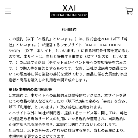
利用規約
この規約（以下「本規約」といいます。）は、株式会社RENI（以下「当
社」といいます。）が運営するウェブサイト「XAI OFFICIAL ONLINE
SHOP」（以下「本サイト」といいます。）に係る利用条件等を定めるも
のです。 本サイトは、当社と提携する事業者（以下「出店者」といいま
す。）の出品する商品（チケット及びイベント等への参加権等を含みま
す。）の購入等を目的とするものです。 なお、当社は出店者の商品につ
いての販売等に係る業務の委託を受けており、商品に係る売買契約は出
店者と商品を購入した利用者の間で成立します。
第1条 本規約の適用範囲等
本規約は、本サイトへの直接的又は間接的なアクセス、本サイトを通
じての商品の購入などを行った方（以下第3条で定める「会員」を含み、
以下「利用者」といいます。）及び当社に適用されます。
本サイト以外に当社が利用者に提供するサービス等に関しては、当社
が別途定める当該サービスの利用にかかる規約が適用され、当該規約に
別途定められる場合を除き、本規約は適用されないものとします。
当社は、以下の各号のいずれかに該当する場合、当社の裁量により、
本規約を変更することができます。