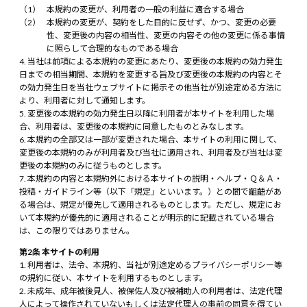
本規約の変更が、利用者の一般の利益に適合する場合
本規約の変更が、契約をした目的に反せず、かつ、変更の必要
性、変更後の内容の相当性、変更の内容その他の変更に係る事情
に照らして合理的なものである場合
当社は前項による本規約の変更にあたり、変更後の本規約の効力発生
日までの相当期間、本規約を変更する旨及び変更後の本規約の内容とそ
の効力発生日を当社ウェブサイトに掲示その他当社が別途定める方法に
より、利用者に対して通知します。
変更後の本規約の効力発生日以降に利用者が本サイトを利用した場
合、利用者は、変更後の本規約に同意したものとみなします。
本規約の全部又は一部が変更された場合、本サイトの利用に関して、
変更後の本規約のみが利用者及び当社に適用され、利用者及び当社は変
更後の本規約のみに従うものとします。
本規約の内容と本規約外における本サイトの説明・ヘルプ・Ｑ＆Ａ・
投稿・ガイドライン等（以下「規定」といいます。）との間で齟齬があ
る場合は、規定が優先して適用されるものとします。ただし、規定にお
いて本規約が優先的に適用されることが明示的に記載されている場合
は、この限りではありません。
第2条 本サイトの利用
利用者は、法令、本規約、当社が別途定めるプライバシーポリシー等
の規約に従い、本サイトを利用するものとします。
未成年、成年被後見人、被保佐人及び被補助人の利用者は、法定代理
人によって操作されていないもしくは法定代理人の事前の同意を得てい