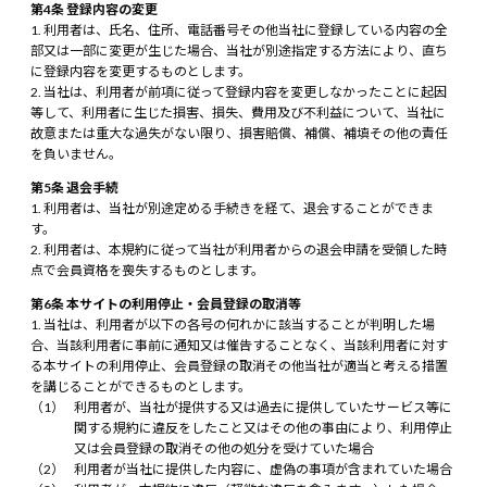
第4条 登録内容の変更
利用者は、氏名、住所、電話番号その他当社に登録している内容の全
部又は一部に変更が生じた場合、当社が別途指定する方法により、直ち
に登録内容を変更するものとします。
当社は、利用者が前項に従って登録内容を変更しなかったことに起因
等して、利用者に生じた損害、損失、費用及び不利益について、当社に
故意または重大な過失がない限り、損害賠償、補償、補填その他の責任
を負いません。
第5条 退会手続
利用者は、当社が別途定める手続きを経て、退会することができま
す。
利用者は、本規約に従って当社が利用者からの退会申請を受領した時
点で会員資格を喪失するものとします。
第6条 本サイトの利用停止・会員登録の取消等
当社は、利用者が以下の各号の何れかに該当することが判明した場
合、当該利用者に事前に通知又は催告することなく、当該利用者に対す
る本サイトの利用停止、会員登録の取消その他当社が適当と考える措置
を講じることができるものとします。
利用者が、当社が提供する又は過去に提供していたサービス等に
関する規約に違反をしたこと又はその他の事由により、利用停止
又は会員登録の取消その他の処分を受けていた場合
利用者が当社に提供した内容に、虚偽の事項が含まれていた場合