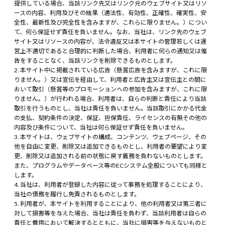
提供している場合、当該リンク先又はリンク元のウェブサイト又はリソ
ースの内容、利用及びその結果（適法性、有効性、正確性、確実性、安
全性、最新性及び完全性を含みますが、これらに限りません。）につい
て、何ら保証せず責任を負いません。なお、当社は、リンク先のウェブ
サイト又はリソースの内容が、法令違反又は本サイトの管理若しくは運
営上不適切であると合理的に判断した場合、利用者に何らの通知又は催
告をすることなく、当該リンクを削除できるものとします。
本サイト中に掲載されている広告（懸賞広告を含みますが、これに限
りません。）又は宣伝を経由して、利用者と広告主又は宣伝主との間に
おいて取引（懸賞等のプロモーションへの参加を含みますが、これに限
りません。）が行われる場合、利用者は、自らの判断と責任により当該
取引を行うものとし、当社は責任を負いません。当該取引にかかる代金
の支払、契約条件の決定、保証、担保責任、ライセンスの有無その他の
内容及び条件について、当社は何ら保証せず責任を負いません。
本サイトは、ウェブサイトの構成、コンテンツ、ウェブページ、その
他を自由に変更、削除又は追加できるものとし、利用者の要望により変
更、削除又は追加される前の状態に戻す義務を負わないものとします。
また、プログラムやデータベース等のECシステム全般についても同様と
します。
当社は、利用者が登録した内容に従って事務を処理することにより、
当社の債務を履行し免責されるものとします。
利用者が、本サイトを利用することにより、他の利用者又は第三者に
対して損害等を与えた場合、当社は責任を負わず、当該利用者は自らの
責任と費用において解決するとともに、当社に損害等を与えないものと