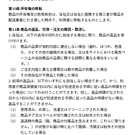
第10条 所有権の移転
商品の所有権及び危険負担は、当社又は当社と提携する第三者が商品を
配送業者に引き渡した時点で、利用者に移転するものとします。
第11条 商品の返品、交換・注文の撤回・取消し
当社は、以下の各号の何れかに該当する場合に限り、商品の返品を受
け付けます。
商品の品質が契約内容に適合しない場合（破れ、ほつれ、色落
ち、カビその他の破損がある場合、又は本サイトにおける販売ペ
ージ上の当該商品の品質に関する説明と異なる場合をいいま
す。）
ご注文内容と異なる種類又は数の商品が到着した場合
その他当社が不良品と判断した場合
前項の返品は、以下のいずれにも該当しない場合であって、かつ、利
用者が商品受領後7日以内に当社が別途定める手順に従い返品の申請を行
った場合についてのみ行うことができます。但し、返品申請がなされた
日から7日以内に当社が別途定める手順に従った返品の申請がない場合、
返品することができません。
使用済み、お直し、洗濯又はクリーニングされた場合
商品タグ又はラベルが切り離された又は紛失された場合
返送時の商品（箱、商品の付属品を含みますが、これらに限りま
せん。）の状態がお届け時と比べて毀損、汚損又は紛失その他劣
化している場合