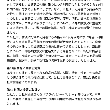
対して通知し、当該商品の受け取りにつき利用者に対して通知から1ヶ月
以内の指示を求めるものとします。なお、当社は、利用者から商品の受
け取りに関する指示を受けた場合、当該商品について現状有姿で引渡す
ものとし、当該商品の状態（商品の変質、変形、消耗、毀損及び腐敗を
含みますが、これらに限りません。）について、当社の故意又は重過失
による場合を除いて、当社は損害賠償、補償、補填その他の責任を負い
ません。
当社は、前項に記載の利用者からの指示が1ヶ月以内にない場合、利用
者により当該商品の所有権その他の権利が放棄されたものとして、廃棄
その他の方法により当該商品を任意に処分できるものとします。当該処
分について、当社の故意又は重過失による場合を除いて、当社は損害賠
償、補償、補填その他の責任を負いません。また、その場合の商品の販
売価格、配送料、配送手数料及び各種手数料の返還はいたしません。
第12条 商品に関する免責
本サイトを通じて販売される商品の品質、材質、機能、性能、他の商品
との適合性その他の欠陥に関して、当社は責任を負わず、商品に係る責
任は出店者にあります。
第13条 個人情報の取扱い
当社は、当社が別途定める「プライバシーポリシー」等に従って、本サ
イトの利用に関連して当社が知り得た利用者の個人情報を取り扱うもの
とします。