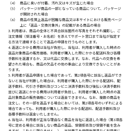
商品に臭いが付着、汚れ又はキズが生じた場合
パッケージが商品の一部となっている商品について、パッケージ
が開封された場合
商品の性質上返品が困難な商品又は本サイトにおける販売ページ
上に「返品・交換対象外」の記載がある商品の場合
利用者は、商品の全体と不具合該当箇所の写真をそれぞれ撮影し、ご
注文情報（受注番号・お名前）を添えてサポート窓口まで当社が指定す
る方法で連絡することで返品の申請を行うものとします。
返送にかかる費用は当社が負担し、当社は、利用者が購入した時点の
返品対象商品の販売価格、利用者が購入した際にかかる配送料及び各種
手数料を返還するか、又は代品に交換します。なお、代品への交換を希
望された場合も、商品の欠品その他の事由により交換できないことがあ
ります。
利用者が返品申請をした場合であって、第2項各号に該当し返品ができ
ないと当社が判断した場合は、利用者が購入した際にかかる配送料、配
送手数料、代引き手数料及びコンビニ決済手数料及び後払い決済手数料
並びに返送にかかる費用は利用者が負担し、利用者が購入した時点の返
品対象商品の販売価格については返金できません。なお、複数の商品を
注文し、その一部を返品する場合においては、第2項各号のいずれによる
場合であっても、利用者が購入した際にかかる配送料、配送手数料及び
各種手数料は返金いたしません。
当社は、利用者が正当な理由なく商品を当社に返送した場合（第1項各
号に定める場合に該当しない商品の返品、受領拒否及び受領不能を含み
ますが、これらに限りません。）、当該商品を受領後遅滞なく利用者に