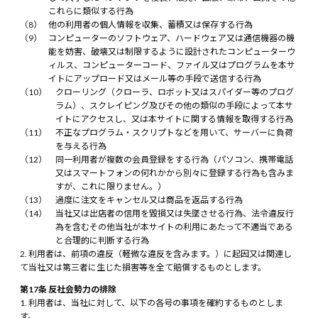
これらに類似する行為
他の利用者の個人情報を収集、蓄積又は保存する行為
コンピューターのソフトウェア、ハードウェア又は通信機器の機
能を妨害、破壊又は制限するように設計されたコンピューターウ
ィルス、コンピューターコード、ファイル又はプログラムを本サ
イトにアップロード又はメール等の手段で送信する行為
クローリング（クローラ、ロボット又はスパイダー等のプログ
ラム）、スクレイピング及びその他の類似の手段によって本サ
イトにアクセスし、又は本サイトに関する情報を取得する行為
不正なプログラム・スクリプトなどを用いて、サーバーに負荷
を与える行為
同一利用者が複数の会員登録をする行為（パソコン、携帯電話
又はスマートフォンの何れかから別々に登録する行為も含みま
すが、これに限りません。）
過度に注文をキャンセル又は商品を返品する行為
当社又は出店者の信用を毀損又は失墜させる行為、法令違反行
為を含むその他当社が本サイトの利用にあたって不適当である
と合理的に判断する行為
利用者は、前項の違反（軽微な違反を含みます。）に起因又は関連し
て当社又は第三者に生じた損害等を全て賠償するものとします。
第17条 反社会勢力の排除
利用者は、当社に対して、以下の各号の事項を確約するものとしま
す。