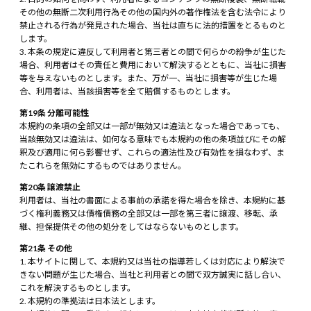
その他の無断二次利用行為その他の国内外の著作権法を含む法令により
禁止される行為が発見された場合、当社は直ちに法的措置をとるものと
します。
本条の規定に違反して利用者と第三者との間で何らかの紛争が生じた
場合、利用者はその責任と費用において解決するとともに、当社に損害
等を与えないものとします。また、万が一、当社に損害等が生じた場
合、利用者は、当該損害等を全て賠償するものとします。
第19条 分離可能性
本規約の条項の全部又は一部が無効又は違法となった場合であっても、
当該無効又は違法は、如何なる意味でも本規約の他の条項並びにその解
釈及び適用に何ら影響せず、これらの適法性及び有効性を損なわず、ま
たこれらを無効にするものではありません。
第20条 譲渡禁止
利用者は、当社の書面による事前の承諾を得た場合を除き、本規約に基
づく権利義務又は債権債務の全部又は一部を第三者に譲渡、移転、承
継、担保提供その他の処分をしてはならないものとします。
第21条 その他
本サイトに関して、本規約又は当社の指導若しくは対応により解決で
きない問題が生じた場合、当社と利用者との間で双方誠実に話し合い、
これを解決するものとします。
本規約の準拠法は日本法とします。