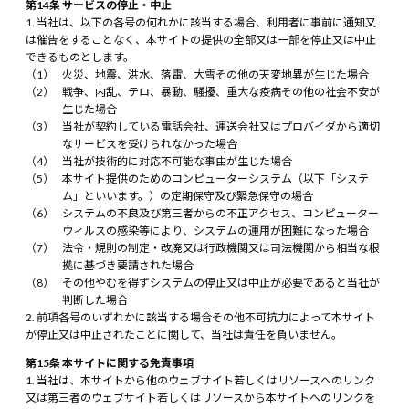
第14条 サービスの停止・中止
当社は、以下の各号の何れかに該当する場合、利用者に事前に通知又
は催告をすることなく、本サイトの提供の全部又は一部を停止又は中止
できるものとします。
火災、地震、洪水、落雷、大雪その他の天変地異が生じた場合
戦争、内乱、テロ、暴動、騒擾、重大な疫病その他の社会不安が
生じた場合
当社が契約している電話会社、運送会社又はプロバイダから適切
なサービスを受けられなかった場合
当社が技術的に対応不可能な事由が生じた場合
本サイト提供のためのコンピューターシステム（以下「システ
ム」といいます。）の定期保守及び緊急保守の場合
システムの不良及び第三者からの不正アクセス、コンピューター
ウィルスの感染等により、システムの運用が困難になった場合
法令・規則の制定・改廃又は行政機関又は司法機関から相当な根
拠に基づき要請された場合
その他やむを得ずシステムの停止又は中止が必要であると当社が
判断した場合
前項各号のいずれかに該当する場合その他不可抗力によって本サイト
が停止又は中止されたことに関して、当社は責任を負いません。
第15条 本サイトに関する免責事項
当社は、本サイトから他のウェブサイト若しくはリソースへのリンク
又は第三者のウェブサイト若しくはリソースから本サイトへのリンクを