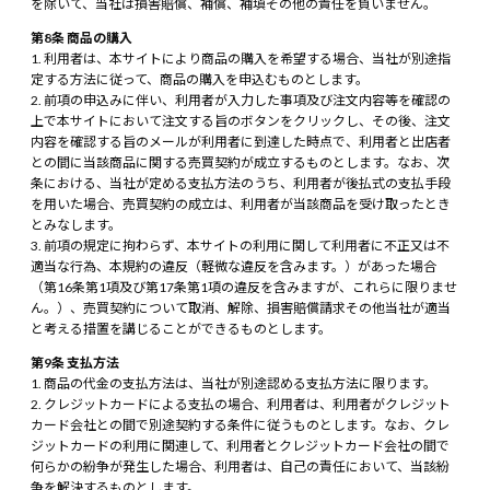
を除いて、当社は損害賠償、補償、補填その他の責任を負いません。
第8条 商品の購入
利用者は、本サイトにより商品の購入を希望する場合、当社が別途指
定する方法に従って、商品の購入を申込むものとします。
前項の申込みに伴い、利用者が入力した事項及び注文内容等を確認の
上で本サイトにおいて注文する旨のボタンをクリックし、その後、注文
内容を確認する旨のメールが利用者に到達した時点で、利用者と出店者
との間に当該商品に関する売買契約が成立するものとします。なお、次
条における、当社が定める支払方法のうち、利用者が後払式の支払手段
を用いた場合、売買契約の成立は、利用者が当該商品を受け取ったとき
とみなします。
前項の規定に拘わらず、本サイトの利用に関して利用者に不正又は不
適当な行為、本規約の違反（軽微な違反を含みます。）があった場合
（第16条第1項及び第17条第1項の違反を含みますが、これらに限りませ
ん。）、売買契約について取消、解除、損害賠償請求その他当社が適当
と考える措置を講じることができるものとします。
第9条 支払方法
商品の代金の支払方法は、当社が別途認める支払方法に限ります。
クレジットカードによる支払の場合、利用者は、利用者がクレジット
カード会社との間で別途契約する条件に従うものとします。なお、クレ
ジットカードの利用に関連して、利用者とクレジットカード会社の間で
何らかの紛争が発生した場合、利用者は、自己の責任において、当該紛
争を解決するものとします。