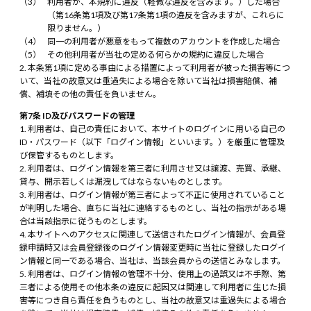
利用者が、本規約に違反（軽微な違反を含みます。）した場合
（第16条第1項及び第17条第1項の違反を含みますが、これらに
限りません。）
同一の利用者が悪意をもって複数のアカウントを作成した場合
その他利用者が当社の定める何らかの規約に違反した場合
本条第1項に定める事由による措置によって利用者が被った損害等につ
いて、当社の故意又は重過失による場合を除いて当社は損害賠償、補
償、補填その他の責任を負いません。
第7条 ID及びパスワードの管理
利用者は、自己の責任において、本サイトのログインに用いる自己の
ID・パスワード（以下「ログイン情報」といいます。）を厳重に管理及
び保管するものとします。
利用者は、ログイン情報を第三者に利用させ又は譲渡、売買、承継、
貸与、開示若しくは漏洩してはならないものとします。
利用者は、ログイン情報が第三者によって不正に使用されていること
が判明した場合、直ちに当社に連絡するものとし、当社の指示がある場
合は当該指示に従うものとします。
本サイトへのアクセスに関連して送信されたログイン情報が、会員登
録申請時又は会員登録後のログイン情報変更時に当社に登録したログイ
ン情報と同一である場合、当社は、当該会員からの送信とみなします。
利用者は、ログイン情報の管理不十分、使用上の過誤又は不手際、第
三者による使用その他本条の違反に起因又は関連して利用者に生じた損
害等につき自ら責任を負うものとし、当社の故意又は重過失による場合