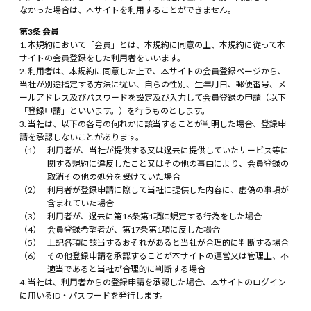
なかった場合は、本サイトを利用することができません。
第3条 会員
本規約において「会員」とは、本規約に同意の上、本規約に従って本
サイトの会員登録をした利用者をいいます。
利用者は、本規約に同意した上で、本サイトの会員登録ページから、
当社が別途指定する方法に従い、自らの性別、生年月日、郵便番号、メ
ールアドレス及びパスワードを設定及び入力して会員登録の申請（以下
「登録申請」といいます。）を行うものとします。
当社は、以下の各号の何れかに該当することが判明した場合、登録申
請を承認しないことがあります。
利用者が、当社が提供する又は過去に提供していたサービス等に
関する規約に違反したこと又はその他の事由により、会員登録の
取消その他の処分を受けていた場合
利用者が登録申請に際して当社に提供した内容に、虚偽の事項が
含まれていた場合
利用者が、過去に第16条第1項に規定する行為をした場合
会員登録希望者が、第17条第1項に反した場合
上記各項に該当するおそれがあると当社が合理的に判断する場合
その他登録申請を承認することが本サイトの運営又は管理上、不
適当であると当社が合理的に判断する場合
当社は、利用者からの登録申請を承認した場合、本サイトのログイン
に用いるID・パスワードを発行します。