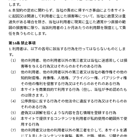
します。
本契約の定めに関わらず、当社の責めに帰すべき事由により本サイト
に起因又は関連して利用者に生じた損害等について、当社に故意又は重
過失がある場合を除き、当社は利用者に現実に生じた通常かつ直接の範
囲の損害等に限り、当該利用者の１か月あたりの利用額を限度として責
任を負うものとします。
第16条 禁止事項
利用者は、以下の各号に該当する行為を行ってはならないものとしま
す。
他の利用者、他の利用者以外の第三者又は当社に迷惑若しくは損
害等を与える行為又はそれらのおそれのある行為
他の利用者、他の利用者以外の第三者又は当社の著作権その他の
知的財産権、肖像権、人格権、プライバシー権、パブリシティ権
その他の権利を侵害する行為又はそれらのおそれのある行為
本サイトを商業目的で利用する行為（但し、当社が予め認めたも
のは除きます。）
公序良俗に反する行為その他法令に違反する行為又はそれらのお
それのある行為
虚偽又は誤解を招くような内容を含む情報を登録する行為
本サイトで提供するコンテンツを利用者が私的使用の範囲外で使
用する行為
他の利用者又は他の利用者以外の第三者を介して、本サイトを通
じて入手したコンテンツを複製、販売、出版、頒布、公開その他