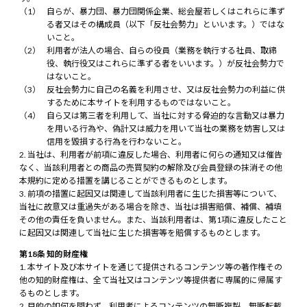
自らが、暴力団、暴力団関係企業、総会屋若しくはこれらに準ず
る者又はその構成員（以下「反社会勢力」といいます。）ではな
いこと。
利用者が法人の場合、自らの役員（業務を執行する社員、取締
役、執行役又はこれらに準ずる者をいいます。）が反社会勢力で
はないこと。
反社会勢力に自己の名義を利用させ、又は反社会勢力の利益に供
するために本サイトを利用するものではないこと。
自ら又は第三者を利用して、当社に対する脅迫的な言動又は暴力
を用いる行為や、偽計又は威力を用いて当社の業務を妨害し又は
信用を毀損する行為を行わないこと。
当社は、利用者が前項に違反した場合、利用者に何らの通知又は催告
なく、当該利用者との商品の売買契約の解除及び会員登録の抹消その他
本規約に定める措置を講じることができるものとします。
前項の措置に起因又は関連して当該利用者に生じた損害等について、
当社に故意又は重過失がある場合を除き、当社は損害賠償、補償、補填
その他の責任を負いません。また、当該利用者は、第1項に違反したこと
に起因又は関連して当社に生じた損害等を賠償するものとします。
第18条 知的財産権
本サイト及び本サイトを通じて提供されるコンテンツ等の著作権その
他の知的財産権は、全て当社又はコンテンツ等提供者に専属的に帰属す
るものとします。
目的の如何を問わず、利用者によるコンテンツの無断複製、無断転載