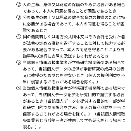
人の生命、身体又は財産の保護のために必要がある場合
であって、本人の同意を得ることが困難であるとき
公衆衛生の向上又は児童の健全な育成の推進のために特
に必要がある場合であって、本人の同意を得ることが困
難であるとき
国の機関若しくは地方公共団体又はその委託を受けた者
が法令の定める事務を遂行することに対して協力する必
要がある場合であって、本人の同意を得ることにより当
該事務の遂行に支障を及ぼすおそれがあるとき
当該個人情報取扱事業者が学術研究機関等である場合で
あって、当該個人データの提供が学術研究の成果の公表
又は教授のためやむを得ないとき（個人の権利利益を不
当に侵害するおそれがある場合を除く。）
当該個人情報取扱事業者が学術研究機関等である場合で
あって、当該個人データを学術研究目的で提供する必要
があるとき（当該個人データを提供する目的の一部が学
術研究目的である場合を含み、個人の権利利益を不当に
侵害するおそれがある場合を除く。）（当該個人情報取
扱事業者と当該第三者が共同して学術研究を行う場合に
限る。）。