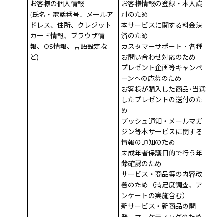
お客様の個人情報
お客様情報の登録・本人識
(氏名・電話番号、メールア
別のため
ドレス、住所、クレジット
本サービスに関する料金決
カード情報、ブラウザ情
済のため
報、OS情報、言語設定な
カスタマーサポート・各種
ど)
お問い合わせ対応のため
プレゼント企画等キャンペ
ーンへの応募のため
お客様が購入した商品･当選
したプレゼントの送付のた
め
プッシュ通知・メールマガ
ジン等本サービスに関する
情報の通知のため
未成年者保護目的で行う年
齢確認のため
サービス・商品等の内容改
善のため（満足度調査、ア
ンケートの実施含む）
新サービス・新商品の開
発、マーケティングのため