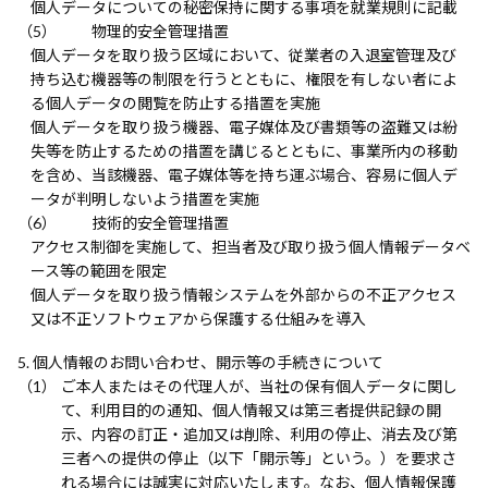
個人データについての秘密保持に関する事項を就業規則に記載
物理的安全管理措置
個人データを取り扱う区域において、従業者の入退室管理及び
持ち込む機器等の制限を行うとともに、権限を有しない者によ
る個人データの閲覧を防止する措置を実施
個人データを取り扱う機器、電子媒体及び書類等の盗難又は紛
失等を防止するための措置を講じるとともに、事業所内の移動
を含め、当該機器、電子媒体等を持ち運ぶ場合、容易に個人デ
ータが判明しないよう措置を実施
技術的安全管理措置
アクセス制御を実施して、担当者及び取り扱う個人情報データベ
ース等の範囲を限定
個人データを取り扱う情報システムを外部からの不正アクセス
又は不正ソフトウェアから保護する仕組みを導入
個人情報のお問い合わせ、開示等の手続きについて
ご本人またはその代理人が、当社の保有個人データに関し
て、利用目的の通知、個人情報又は第三者提供記録の開
示、内容の訂正・追加又は削除、利用の停止、消去及び第
三者への提供の停止（以下「開示等」という。）を要求さ
れる場合には誠実に対応いたします。なお、個人情報保護