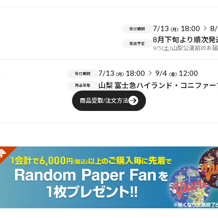
7/13
18:00
8/
販
受付期間
（月）
8月下旬より順次発
発送予定
9/5(土)山梨公演前のお
7/13
18:00
9/4
12:00
取
受付期間
（月）
（金）
山梨 富士急ハイランド・コニファー
商品受取
商品受取/注文方法