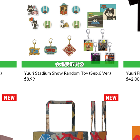
)
Yuuri Stadium Show Random Toy (Sep.6 Ver.)
Yuuri 
$‌8.99
$‌42.00