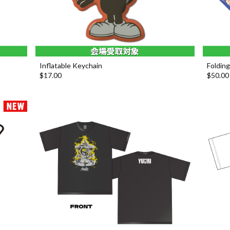
Inflatable Keychain
Folding
$‌17.00
$‌50.00