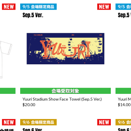
Yuuri Stadium Show Face Towel (Sep.5 Ver.)
Yuuri M
$‌20.00
$‌14.00