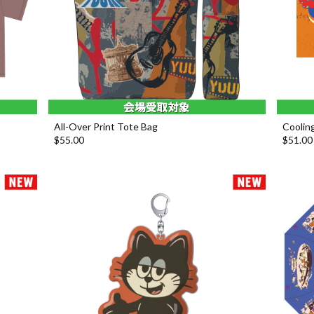
All-Over Print Tote Bag
Coolin
$‌55.00
$‌51.00