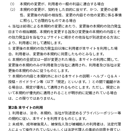
本規約の変更が、利用者の一般の利益に適合する場合
本規約の変更が、契約をした目的に反せず、かつ、変更の必要
性、変更後の内容の相当性、変更の内容その他の変更に係る事情
に照らして合理的なものである場合
当社は前項による本規約の変更にあたり、変更後の本規約の効力発生
日までの相当期間、本規約を変更する旨及び変更後の本規約の内容とそ
の効力発生日を当社ウェブサイトに掲示その他当社が別途定める方法に
より、利用者に対して通知します。
変更後の本規約の効力発生日以降に利用者が本サイトを利用した場
合、利用者は、変更後の本規約に同意したものとみなします。
本規約の全部又は一部が変更された場合、本サイトの利用に関して、
変更後の本規約のみが利用者及び当社に適用され、利用者及び当社は変
更後の本規約のみに従うものとします。
本規約の内容と本規約外における本サイトの説明・ヘルプ・Ｑ＆Ａ・
投稿・ガイドライン等（以下「規定」といいます。）との間で齟齬があ
る場合は、規定が優先して適用されるものとします。ただし、規定にお
いて本規約が優先的に適用されることが明示的に記載されている場合
は、この限りではありません。
第2条 本サイトの利用
利用者は、法令、本規約、当社が別途定めるプライバシーポリシー等
の規約に従い、本サイトを利用するものとします。
未成年、成年被後見人、被保佐人及び被補助人の利用者は、法定代理
人によって操作されていないもしくは法定代理人の事前の同意を得てい