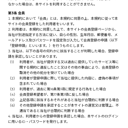
なかった場合は、本サイトを利用することができません。
第3条 会員
本規約において「会員」とは、本規約に同意の上、本規約に従って本
サイトの会員登録をした利用者をいいます。
利用者は、本規約に同意した上で、本サイトの会員登録ページから、
当社が別途指定する方法に従い、自らの性別、生年月日、郵便番号、メ
ールアドレス及びパスワードを設定及び入力して会員登録の申請（以下
「登録申請」といいます。）を行うものとします。
当社は、以下の各号の何れかに該当することが判明した場合、登録申
請を承認しないことがあります。
利用者が、当社が提供する又は過去に提供していたサービス等に
関する規約に違反したこと又はその他の事由により、会員登録の
取消その他の処分を受けていた場合
利用者が登録申請に際して当社に提供した内容に、虚偽の事項が
含まれていた場合
利用者が、過去に第16条第1項に規定する行為をした場合
会員登録希望者が、第17条第1項に反した場合
上記各項に該当するおそれがあると当社が合理的に判断する場合
その他登録申請を承認することが本サイトの運営又は管理上、不
適当であると当社が合理的に判断する場合
当社は、利用者からの登録申請を承認した場合、本サイトのログイン
に用いるID・パスワードを発行します。