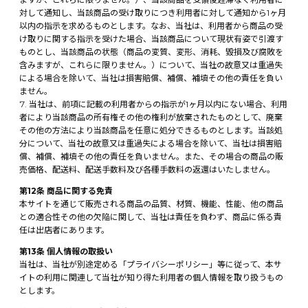
対して通知し、当該商品の受け取りにつき利用者に対して通知から1ヶ月
以内の指示を求めるものとします。なお、当社は、利用者から商品の受
け取りに関する指示を受けた場合、当該商品について現状有姿で引渡す
ものとし、当該商品の状態（商品の変質、変形、消耗、毀損及び腐敗を
含みますが、これらに限りません。）について、当社の故意又は重過失
による場合を除いて、当社は損害賠償、補償、補填その他の責任を負い
ません。
当社は、前項に記載の利用者からの指示が1ヶ月以内にない場合、利用
者により当該商品の所有権その他の権利が放棄されたものとして、廃棄
その他の方法により当該商品を任意に処分できるものとします。当該処
分について、当社の故意又は重過失による場合を除いて、当社は損害賠
償、補償、補填その他の責任を負いません。また、その場合の商品の販
売価格、配送料、配送手数料及び各種手数料の返還はいたしません。
第12条 商品に関する免責
本サイトを通じて販売される商品の品質、材質、機能、性能、他の商品
との適合性その他の欠陥に関して、当社は責任を負わず、商品に係る責
任は出店者にあります。
第13条 個人情報の取扱い
当社は、当社が別途定める「プライバシーポリシー」等に従って、本サ
イトの利用に関連して当社が知り得た利用者の個人情報を取り扱うもの
とします。