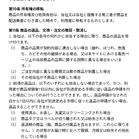
第10条 所有権の移転
商品の所有権及び危険負担は、当社又は当社と提携する第三者が商品を
配送業者に引き渡した時点で、利用者に移転するものとします。
第11条 商品の返品、交換・注文の撤回・取消し
当社は、以下の各号の何れかに該当する場合に限り、商品の返品を受
け付けます。
商品の品質が契約内容に適合しない場合（破れ、ほつれ、色落
ち、カビその他の破損がある場合、又は本サイトにおける販売ペ
ージ上の当該商品の品質に関する説明と異なる場合をいいま
す。）
ご注文内容と異なる種類又は数の商品が到着した場合
その他当社が不良品と判断した場合
前項の返品は、以下のいずれにも該当しない場合であって、かつ、利
用者が商品受領後7日以内に当社が別途定める手順に従い返品の申請を行
った場合についてのみ行うことができます。但し、返品申請がなされた
日から7日以内に当社が別途定める手順に従った返品の申請がない場合、
返品することができません。
使用済み、お直し、洗濯又はクリーニングされた場合
商品タグ又はラベルが切り離された又は紛失された場合
返送時の商品（箱、商品の付属品を含みますが、これらに限りま
せん。）の状態がお届け時と比べて毀損、汚損又は紛失その他劣
化している場合