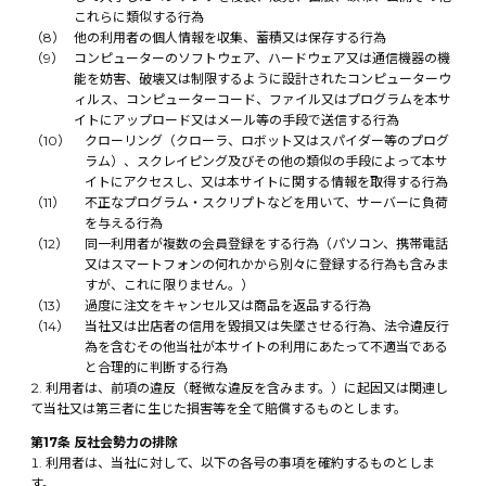
これらに類似する行為
他の利用者の個人情報を収集、蓄積又は保存する行為
コンピューターのソフトウェア、ハードウェア又は通信機器の機
能を妨害、破壊又は制限するように設計されたコンピューターウ
ィルス、コンピューターコード、ファイル又はプログラムを本サ
イトにアップロード又はメール等の手段で送信する行為
クローリング（クローラ、ロボット又はスパイダー等のプログ
ラム）、スクレイピング及びその他の類似の手段によって本サ
イトにアクセスし、又は本サイトに関する情報を取得する行為
不正なプログラム・スクリプトなどを用いて、サーバーに負荷
を与える行為
同一利用者が複数の会員登録をする行為（パソコン、携帯電話
又はスマートフォンの何れかから別々に登録する行為も含みま
すが、これに限りません。）
過度に注文をキャンセル又は商品を返品する行為
当社又は出店者の信用を毀損又は失墜させる行為、法令違反行
為を含むその他当社が本サイトの利用にあたって不適当である
と合理的に判断する行為
利用者は、前項の違反（軽微な違反を含みます。）に起因又は関連し
て当社又は第三者に生じた損害等を全て賠償するものとします。
第17条 反社会勢力の排除
利用者は、当社に対して、以下の各号の事項を確約するものとしま
す。