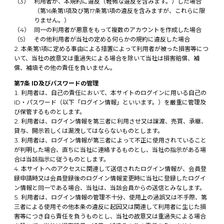
利用者が、本規約に違反（軽微な違反を含みます。）した場合
（第16条第1項及び第17条第1項の違反を含みますが、これらに限
りません。）
同一の利用者が悪意をもって複数のアカウントを作成した場合
その他利用者が当社の定める何らかの規約に違反した場合
本条第1項に定める事由による措置によって利用者が被った損害等につ
いて、当社の故意又は重過失による場合を除いて当社は損害賠償、補
償、補填その他の責任を負いません。
第7条 ID及びパスワードの管理
利用者は、自己の責任において、本サイトのログインに用いる自己の
ID・パスワード（以下「ログイン情報」といいます。）を厳重に管理及
び保管するものとします。
利用者は、ログイン情報を第三者に利用させ又は譲渡、売買、承継、
貸与、開示若しくは漏洩してはならないものとします。
利用者は、ログイン情報が第三者によって不正に使用されていること
が判明した場合、直ちに当社に連絡するものとし、当社の指示がある場
合は当該指示に従うものとします。
本サイトへのアクセスに関連して送信されたログイン情報が、会員登
録申請時又は会員登録後のログイン情報変更時に当社に登録したログイ
ン情報と同一である場合、当社は、当該会員からの送信とみなします。
利用者は、ログイン情報の管理不十分、使用上の過誤又は不手際、第
三者による使用その他本条の違反に起因又は関連して利用者に生じた損
害等につき自ら責任を負うものとし、当社の故意又は重過失による場合