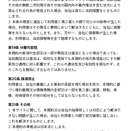
その他の無断二次利用行為その他の国内外の著作権法を含む法令により
禁止される行為が発見された場合、当社は直ちに法的措置をとるものと
します。
本条の規定に違反して利用者と第三者との間で何らかの紛争が生じた
場合、利用者はその責任と費用において解決するとともに、当社に損害
等を与えないものとします。また、万が一、当社に損害等が生じた場
合、利用者は、当該損害等を全て賠償するものとします。
第19条 分離可能性
本規約の条項の全部又は一部が無効又は違法となった場合であっても、
当該無効又は違法は、如何なる意味でも本規約の他の条項並びにその解
釈及び適用に何ら影響せず、これらの適法性及び有効性を損なわず、ま
たこれらを無効にするものではありません。
第20条 譲渡禁止
利用者は、当社の書面による事前の承諾を得た場合を除き、本規約に基
づく権利義務又は債権債務の全部又は一部を第三者に譲渡、移転、承
継、担保提供その他の処分をしてはならないものとします。
第21条 その他
本サイトに関して、本規約又は当社の指導若しくは対応により解決で
きない問題が生じた場合、当社と利用者との間で双方誠実に話し合い、
これを解決するものとします。
本規約の準拠法は日本法とします。