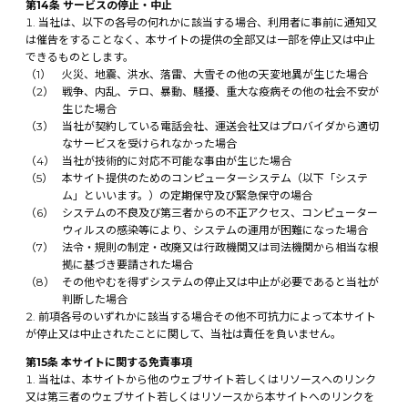
第14条 サービスの停止・中止
当社は、以下の各号の何れかに該当する場合、利用者に事前に通知又
は催告をすることなく、本サイトの提供の全部又は一部を停止又は中止
できるものとします。
火災、地震、洪水、落雷、大雪その他の天変地異が生じた場合
戦争、内乱、テロ、暴動、騒擾、重大な疫病その他の社会不安が
生じた場合
当社が契約している電話会社、運送会社又はプロバイダから適切
なサービスを受けられなかった場合
当社が技術的に対応不可能な事由が生じた場合
本サイト提供のためのコンピューターシステム（以下「システ
ム」といいます。）の定期保守及び緊急保守の場合
システムの不良及び第三者からの不正アクセス、コンピューター
ウィルスの感染等により、システムの運用が困難になった場合
法令・規則の制定・改廃又は行政機関又は司法機関から相当な根
拠に基づき要請された場合
その他やむを得ずシステムの停止又は中止が必要であると当社が
判断した場合
前項各号のいずれかに該当する場合その他不可抗力によって本サイト
が停止又は中止されたことに関して、当社は責任を負いません。
第15条 本サイトに関する免責事項
当社は、本サイトから他のウェブサイト若しくはリソースへのリンク
又は第三者のウェブサイト若しくはリソースから本サイトへのリンクを