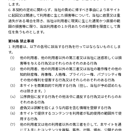
します。
本契約の定めに関わらず、当社の責めに帰すべき事由により本サイト
に起因又は関連して利用者に生じた損害等について、当社に故意又は重
過失がある場合を除き、当社は利用者に現実に生じた通常かつ直接の範
囲の損害等に限り、当該利用者の１か月あたりの利用額を限度として責
任を負うものとします。
第16条 禁止事項
利用者は、以下の各号に該当する行為を行ってはならないものとしま
す。
他の利用者、他の利用者以外の第三者又は当社に迷惑若しくは損
害等を与える行為又はそれらのおそれのある行為
他の利用者、他の利用者以外の第三者又は当社の著作権その他の
知的財産権、肖像権、人格権、プライバシー権、パブリシティ権
その他の権利を侵害する行為又はそれらのおそれのある行為
本サイトを商業目的で利用する行為（但し、当社が予め認めたも
のは除きます。）
公序良俗に反する行為その他法令に違反する行為又はそれらのお
それのある行為
虚偽又は誤解を招くような内容を含む情報を登録する行為
本サイトで提供するコンテンツを利用者が私的使用の範囲外で使
用する行為
他の利用者又は他の利用者以外の第三者を介して、本サイトを通
じて入手したコンテンツを複製、販売、出版、頒布、公開その他