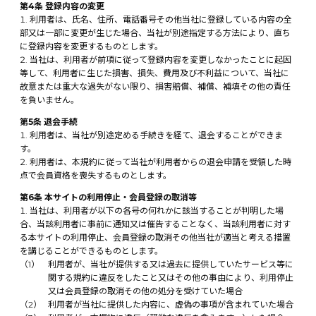
第4条 登録内容の変更
利用者は、氏名、住所、電話番号その他当社に登録している内容の全
部又は一部に変更が生じた場合、当社が別途指定する方法により、直ち
に登録内容を変更するものとします。
当社は、利用者が前項に従って登録内容を変更しなかったことに起因
等して、利用者に生じた損害、損失、費用及び不利益について、当社に
故意または重大な過失がない限り、損害賠償、補償、補填その他の責任
を負いません。
第5条 退会手続
利用者は、当社が別途定める手続きを経て、退会することができま
す。
利用者は、本規約に従って当社が利用者からの退会申請を受領した時
点で会員資格を喪失するものとします。
第6条 本サイトの利用停止・会員登録の取消等
当社は、利用者が以下の各号の何れかに該当することが判明した場
合、当該利用者に事前に通知又は催告することなく、当該利用者に対す
る本サイトの利用停止、会員登録の取消その他当社が適当と考える措置
を講じることができるものとします。
利用者が、当社が提供する又は過去に提供していたサービス等に
関する規約に違反をしたこと又はその他の事由により、利用停止
又は会員登録の取消その他の処分を受けていた場合
利用者が当社に提供した内容に、虚偽の事項が含まれていた場合