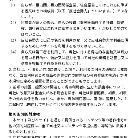
自らが、暴力団、暴力団関係企業、総会屋若しくはこれらに準ず
る者又はその構成員（以下「反社会勢力」といいます。）ではな
いこと。
利用者が法人の場合、自らの役員（業務を執行する社員、取締
役、執行役又はこれらに準ずる者をいいます。）が反社会勢力で
はないこと。
反社会勢力に自己の名義を利用させ、又は反社会勢力の利益に供
するために本サイトを利用するものではないこと。
自ら又は第三者を利用して、当社に対する脅迫的な言動又は暴力
を用いる行為や、偽計又は威力を用いて当社の業務を妨害し又は
信用を毀損する行為を行わないこと。
当社は、利用者が前項に違反した場合、利用者に何らの通知又は催告
なく、当該利用者との商品の売買契約の解除及び会員登録の抹消その他
本規約に定める措置を講じることができるものとします。
前項の措置に起因又は関連して当該利用者に生じた損害等について、
当社に故意又は重過失がある場合を除き、当社は損害賠償、補償、補填
その他の責任を負いません。また、当該利用者は、第1項に違反したこと
に起因又は関連して当社に生じた損害等を賠償するものとします。
第18条 知的財産権
本サイト及び本サイトを通じて提供されるコンテンツ等の著作権その
他の知的財産権は、全て当社又はコンテンツ等提供者に専属的に帰属す
るものとします。
目的の如何を問わず、利用者によるコンテンツの無断複製、無断転載