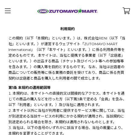
利用規約
この規約（以下「本規約」といいます。）は、株式会社RENI（以下「当
社」といいます。）が運営するウェブサイト「ZUTOMAYO MART
International」（以下「本サイト」といいます。）に係る利用条件等を
定めるものです。 本サイトは、当社と提携する事業者（以下「出店者」
といいます。）の出品する商品（チケット及びイベント等への参加権等
を含みます。）の購入等を目的とするものです。 なお、当社は出店者の
商品についての販売等に係る業務の委託を受けており、商品に係る売買
契約は出店者と商品を購入した利用者の間で成立します。
第1条 本規約の適用範囲等
本規約は、本サイトへの直接的又は間接的なアクセス、本サイトを通
じての商品の購入などを行った方（以下第3条で定める「会員」を含み、
以下「利用者」といいます。）及び当社に適用されます。
本サイト以外に当社が利用者に提供するサービス等に関しては、当社
が別途定める当該サービスの利用にかかる規約が適用され、当該規約に
別途定められる場合を除き、本規約は適用されないものとします。
当社は、以下の各号のいずれかに該当する場合、当社の裁量により、
本規約を変更することができます。