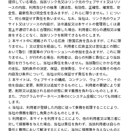
提供している場合、当該リンク先又はリンク元のウェブサイト又はリソ
ースの内容、利用及びその結果（適法性、有効性、正確性、確実性、安
全性、最新性及び完全性を含みますが、これらに限りません。）につい
て、何ら保証せず責任を負いません。なお、当社は、リンク先のウェブ
サイト又はリソースの内容が、法令違反又は本サイトの管理若しくは運
営上不適切であると合理的に判断した場合、利用者に何らの通知又は催
告をすることなく、当該リンクを削除できるものとします。
本サイト中に掲載されている広告（懸賞広告を含みますが、これに限
りません。）又は宣伝を経由して、利用者と広告主又は宣伝主との間に
おいて取引（懸賞等のプロモーションへの参加を含みますが、これに限
りません。）が行われる場合、利用者は、自らの判断と責任により当該
取引を行うものとし、当社は責任を負いません。当該取引にかかる代金
の支払、契約条件の決定、保証、担保責任、ライセンスの有無その他の
内容及び条件について、当社は何ら保証せず責任を負いません。
本サイトは、ウェブサイトの構成、コンテンツ、ウェブページ、その
他を自由に変更、削除又は追加できるものとし、利用者の要望により変
更、削除又は追加される前の状態に戻す義務を負わないものとします。
また、プログラムやデータベース等のECシステム全般についても同様と
します。
当社は、利用者が登録した内容に従って事務を処理することにより、
当社の債務を履行し免責されるものとします。
利用者が、本サイトを利用することにより、他の利用者又は第三者に
対して損害等を与えた場合、当社は責任を負わず、当該利用者は自らの
責任と費用において解決するとともに、当社に損害等を与えないものと