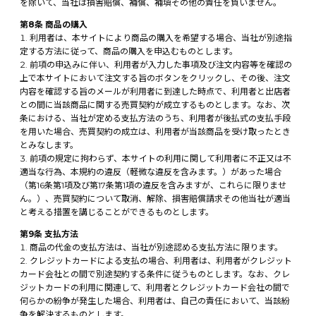
を除いて、当社は損害賠償、補償、補填その他の責任を負いません。
第8条 商品の購入
利用者は、本サイトにより商品の購入を希望する場合、当社が別途指
定する方法に従って、商品の購入を申込むものとします。
前項の申込みに伴い、利用者が入力した事項及び注文内容等を確認の
上で本サイトにおいて注文する旨のボタンをクリックし、その後、注文
内容を確認する旨のメールが利用者に到達した時点で、利用者と出店者
との間に当該商品に関する売買契約が成立するものとします。なお、次
条における、当社が定める支払方法のうち、利用者が後払式の支払手段
を用いた場合、売買契約の成立は、利用者が当該商品を受け取ったとき
とみなします。
前項の規定に拘わらず、本サイトの利用に関して利用者に不正又は不
適当な行為、本規約の違反（軽微な違反を含みます。）があった場合
（第16条第1項及び第17条第1項の違反を含みますが、これらに限りませ
ん。）、売買契約について取消、解除、損害賠償請求その他当社が適当
と考える措置を講じることができるものとします。
第9条 支払方法
商品の代金の支払方法は、当社が別途認める支払方法に限ります。
クレジットカードによる支払の場合、利用者は、利用者がクレジット
カード会社との間で別途契約する条件に従うものとします。なお、クレ
ジットカードの利用に関連して、利用者とクレジットカード会社の間で
何らかの紛争が発生した場合、利用者は、自己の責任において、当該紛
争を解決するものとします。