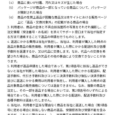
商品に臭いが付着、汚れ又はキズが生じた場合
パッケージが商品の一部となっている商品について、パッケージ
が開封された場合
商品の性質上返品が困難な商品又は本サイトにおける販売ページ
上に「返品・交換対象外」の記載がある商品の場合
利用者は、商品の全体と不具合該当箇所の写真をそれぞれ撮影し、ご
注文情報（受注番号・お名前）を添えてサポート窓口まで当社が指定す
る方法で連絡することで返品の申請を行うものとします。
返送にかかる費用は当社が負担し、当社は、利用者が購入した時点の
返品対象商品の販売価格、利用者が購入した際にかかる配送料及び各種
手数料を返還するか、又は代品に交換します。なお、代品への交換を希
望された場合も、商品の欠品その他の事由により交換できないことがあ
ります。
利用者が返品申請をした場合であって、第2項各号に該当し返品ができ
ないと当社が判断した場合は、利用者が購入した際にかかる配送料、配
送手数料、代引き手数料及びコンビニ決済手数料及び後払い決済手数料
並びに返送にかかる費用は利用者が負担し、利用者が購入した時点の返
品対象商品の販売価格については返金できません。なお、複数の商品を
注文し、その一部を返品する場合においては、第2項各号のいずれによる
場合であっても、利用者が購入した際にかかる配送料、配送手数料及び
各種手数料は返金いたしません。
当社は、利用者が正当な理由なく商品を当社に返送した場合（第1項各
号に定める場合に該当しない商品の返品、受領拒否及び受領不能を含み
ますが、これらに限りません。）、当該商品を受領後遅滞なく利用者に