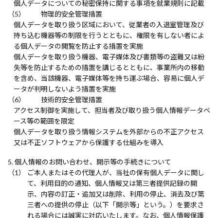
個人データについての秘密保持に関する事項を就業規則に記載
物理的安全管理措置
個人データを取り扱う区域において、従業者の入退室管理及び
持ち込む機器等の制限を行うとともに、権限を有しない者によ
る個人データの閲覧を防止する措置を実施
個人データを取り扱う機器、電子媒体及び書類等の盗難又は紛
失等を防止するための措置を講じるとともに、事業所内の移動
を含め、当該機器、電子媒体等を持ち運ぶ場合、容易に個人デ
ータが判明しないよう措置を実施
技術的安全管理措置
アクセス制御を実施して、担当者及び取り扱う個人情報データベ
ース等の範囲を限定
個人データを取り扱う情報システムを外部からの不正アクセス
又は不正ソフトウェアから保護する仕組みを導入
個人情報のお問い合わせ、開示等の手続きについて
ご本人またはその代理人が、当社の保有個人データに関し
て、利用目的の通知、個人情報又は第三者提供記録の開
示、内容の訂正・追加又は削除、利用の停止、消去及び第
三者への提供の停止（以下「開示等」という。）を要求さ
れる場合には誠実に対応いたします。なお、個人情報保護