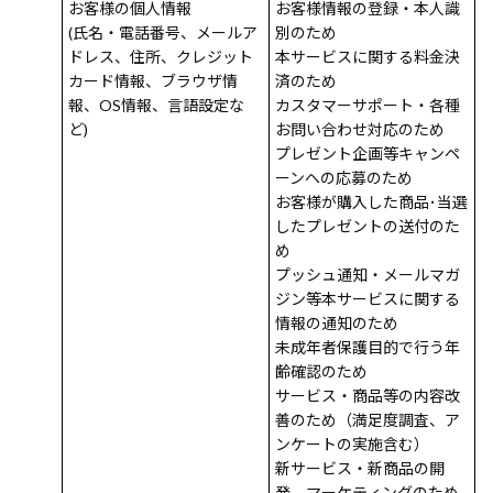
お客様の個人情報
お客様情報の登録・本人識
(氏名・電話番号、メールア
別のため
ドレス、住所、クレジット
本サービスに関する料金決
カード情報、ブラウザ情
済のため
報、OS情報、言語設定な
カスタマーサポート・各種
ど)
お問い合わせ対応のため
プレゼント企画等キャンペ
ーンへの応募のため
お客様が購入した商品･当選
したプレゼントの送付のた
め
プッシュ通知・メールマガ
ジン等本サービスに関する
情報の通知のため
未成年者保護目的で行う年
齢確認のため
サービス・商品等の内容改
善のため（満足度調査、ア
ンケートの実施含む）
新サービス・新商品の開
発、マーケティングのため