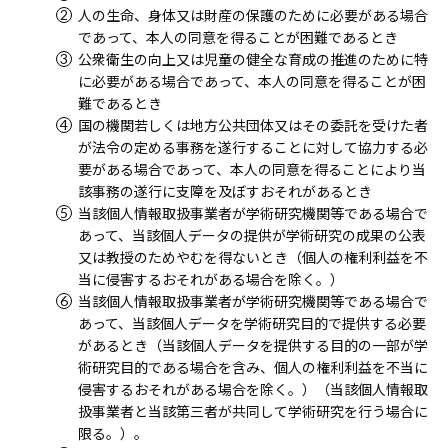
人の生命、身体又は財産の保護のために必要がある場合
であって、本人の同意を得ることが困難であるとき
公衆衛生の向上又は児童の健全な育成の推進のために特
に必要がある場合であって、本人の同意を得ることが困
難であるとき
国の機関若しくは地方公共団体又はその委託を受けた者
が法令の定める事務を遂行することに対して協力する必
要がある場合であって、本人の同意を得ることにより当
該事務の遂行に支障を及ぼすおそれがあるとき
当該個人情報取扱事業者が学術研究機関等である場合で
あって、当該個人データの提供が学術研究の成果の公表
又は教授のためやむを得ないとき（個人の権利利益を不
当に侵害するおそれがある場合を除く。）
当該個人情報取扱事業者が学術研究機関等である場合で
あって、当該個人データを学術研究目的で提供する必要
があるとき（当該個人データを提供する目的の一部が学
術研究目的である場合を含み、個人の権利利益を不当に
侵害するおそれがある場合を除く。）（当該個人情報取
扱事業者と当該第三者が共同して学術研究を行う場合に
限る。）。