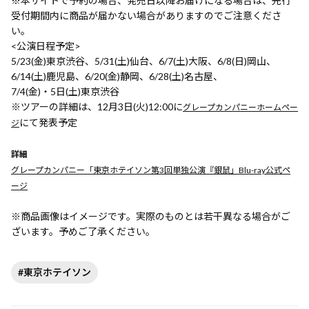
※本サイトで予約の場合、発売日以降お届けになる場合は、先行
受付期間内に商品が届かない場合がありますのでご注意くださ
い。
<公演日程予定>
5/23(金)東京渋谷、5/31(土)仙台、6/7(土)大阪、6/8(日)岡山、
6/14(土)鹿児島、6/20(金)静岡、6/28(土)名古屋、
7/4(金)・5日(土)東京渋谷
※ツアーの詳細は、12月3日(火)12:00に
グレープカンパニーホームペー
にて発表予定
ジ
詳細
グレープカンパニー「東京ホテイソン第3回単独公演『銀鼠」Blu-ray公式ペ
ージ
※商品画像はイメージです。実際のものとは若干異なる場合がご
ざいます。予めご了承ください。
#東京ホテイソン