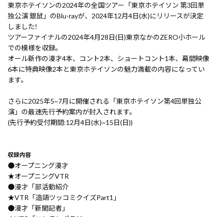
東京ホテイソンの2024年の全国ツアー「東京ホテイソン 第3回単
独公演 銀鼠」のBlu-rayが、2024年12月4日(水)にリリースが決定
しました!
ツアーファイナルの2024年4月28日(日)東京なかのZERO小ホール
での模様を収録。
オール新作の漫才4本、コント2本、ショートコント1本、幕間映像
6本に特典映像2本と東京ホテイソンの魅力満載の内容になってい
ます。
さらに2025年5~7月に開催される「東京ホテイソン第4回単独公
演」の最速先行予約案内が封入されます。
(先行予約受付期間:12月4日(水)~15日(日))
収録内容
●オープニング漫才
★オープニングVTR
●漫才「部活動紹介
★VTR「造語ツッコミクイズPart1」
●漫才「新聞記者」