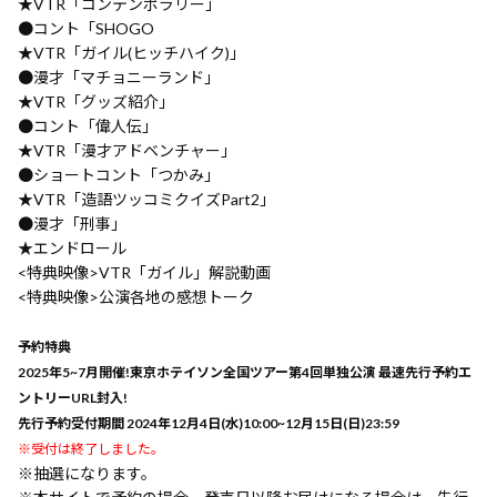
★VTR「コンテンポラリー」
●コント「SHOGO
★VTR「ガイル(ヒッチハイク)」
●漫才「マチョニーランド」
★VTR「グッズ紹介」
●コント「偉人伝」
★VTR「漫才アドベンチャー」
●ショートコント「つかみ」
★VTR「造語ツッコミクイズPart2」
●漫才「刑事」
★エンドロール
<特典映像>VTR「ガイル」解説動画
<特典映像>公演各地の感想トーク
予約特典
2025年5~7月開催!東京ホテイソン全国ツアー第4回単独公演 最速先行予約エ
ントリーURL封入!
先行予約受付期間 2024年12月4日(水)10:00~12月15日(日)23:59
※受付は終了しました。
※抽選になります。